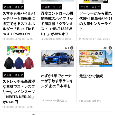
アスキーストア
アスキーストア
アスキーストア
スマホもモバイルバ
湿度コントロール機
ソーラーだから電気
ッテリーも自転車に
能搭載のハイブリッ
代0円! 簡単張り付け
固定できるスマホホ
ド加湿器「グランミ
の人感センサーライ
ルダー「Bike Tie P
スト（HB-T1826W
ト
ro 4 + Power Stra
H）」が35%オフ
p」、11月中旬発売
2020年11月06日 12:00
2020年11月06日 10:00
2020年11月05日 22:00
AD
AD
アスキーストア
わずか1年でオーナ
最短5分で接続
ーが手放す車ランキ
ストレッチ＆高透湿
ング あの日本車も
な素材でストレスフ
リーなレインスーツ
「NESTA NER-01」
PR Skyrocket株式会社
PR LotusFlare Inc
が6149円
2020年11月18日 12:00