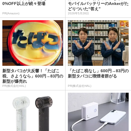
0%OFF以上が続々登場
モバイルバッテリーのAnkerがた
どりついた“答え”
PR(Amazon)
2026年5月28日
新型タバコが大反響！「たばこ
「たばこ税なし」600円→83円の
税、さようなら」600円→83円の
新型タバコに喫煙者群がる
新型が爆売れ
PR(株式会社HAL)
PR(株式会社HAL)