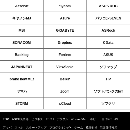
Acrobat
Sycom
ASUS ROG
キヤノンMJ
Azure
パソコンSEVEN
MSI
GIGABYTE
ASRock
SORACOM
Dropbox
CData
Backlog
Fortinet
ASUS
JAPANNEXT
ViewSonic
ソフマップ
brand new ME!
Belkin
HP
ヤマハ
Zoom
ソフトバンクのIoT
STORM
pCloud
ソフクリ
TOP
ASCII倶楽部
ビジネス
TECH
デジタル
iPhone/Mac
ホビー
自作PC
AV
アキバ
スマホ
スタートアップ
プログラミング+
ゲーム
格安SIM
倶楽部情報局