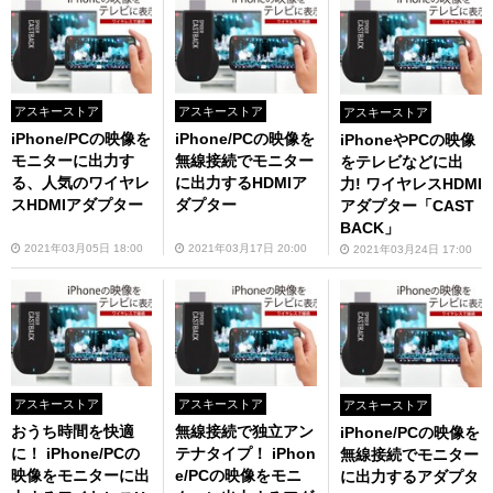
アスキーストア
アスキーストア
アスキーストア
iPhone/PCの映像を
iPhone/PCの映像を
iPhoneやPCの映像
モニターに出力す
無線接続でモニター
をテレビなどに出
る、人気のワイヤレ
に出力するHDMIア
力! ワイヤレスHDMI
スHDMIアダプター
ダプター
アダプター「CAST
BACK」
2021年03月05日 18:00
2021年03月17日 20:00
2021年03月24日 17:00
アスキーストア
アスキーストア
アスキーストア
おうち時間を快適
無線接続で独立アン
iPhone/PCの映像を
に！ iPhone/PCの
テナタイプ！ iPhon
無線接続でモニター
映像をモニターに出
e/PCの映像をモニ
に出力するアダプタ