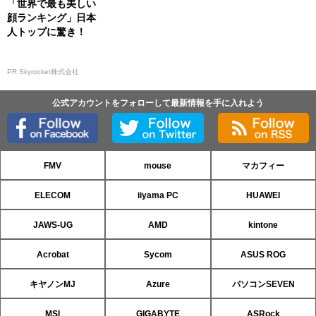
「世界で最も美しい
顔ランキング」日本
人トップに驚き！
PR Skyrocket株式会社
公式アカウントをフォローして最新情報を手に入れよう
FMV
mouse
マカフィー
ELECOM
iiyama PC
HUAWEI
JAWS-UG
AMD
kintone
Acrobat
Sycom
ASUS ROG
キヤノンMJ
Azure
パソコンSEVEN
MSI
GIGABYTE
ASRock