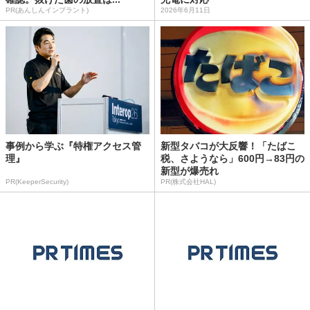
PR(あんしんインプラント)
2026年6月11日
事例から学ぶ『特権アクセス管
新型タバコが大反響！「たばこ
理』
税、さようなら」600円→83円の
新型が爆売れ
PR(KeeperSecurity)
PR(株式会社HAL)