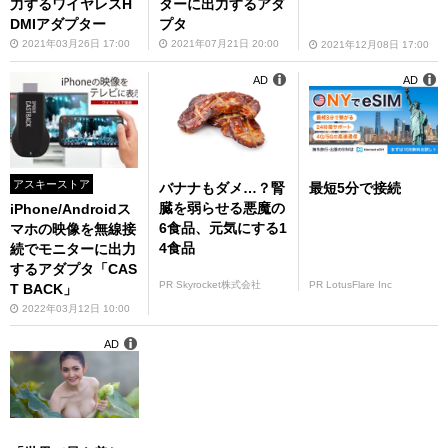
力するワイヤレスH
ターに出力するアダ
DMIアダプター
プタ
2021年03月26日 17:00
2021年07月21日 20:00
2021年12月08日 17:00
AD
AD
アスキーストア
バナナもダメ…？腎
最短5分で接続
臓を弱らせる悪魔の
iPhone/Androidス
6食品、元気にする1
マホの映像を無線接
4食品
続でモニターに出力
するアダプタ「CAS
PR Skyrocket株式会社
PR LotusFlare Inc
T BACK」
2022年03月12日 10:00
AD