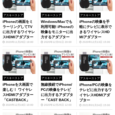
アスキーストア
アスキーストア
アスキーストア
iPhoneの画面をミ
Windows/Macでも
iPhoneの映像を手
ラーリングしてTV
利用可能! iPhoneの
軽にテレビに表示で
に出力するワイヤレ
映像をモニターに出
きるワイヤレスHD
スHDMIアダプター
力するアダプター
MIアダプター
2020年11月26日 19:00
2020年12月01日 20:00
2020年12月13日 15:00
アスキーストア
アスキーストア
アスキーストア
iPhoneを大画面で
無線接続でiPhone/
iPhone/PCの映像を
楽しむ！ ワイヤレ
PCの映像をテレビ
テレビに出力するワ
スHDMIアダプター
に出力するアダプタ
イヤレスHDMIアダ
「CASTBACK」
ー「CAST BACK」
プター
2020年12月19日 10:00
2020年12月25日 12:00
2021年01月24日 15:00