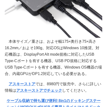
本体サイズ／重さは、およそ幅175×奥行き75×高さ
16.2mm／およそ190g。対応OSはWindows 10推奨。対
応機器は、DisplayPort Alt mode規格に対応したUSB
Type-Cポートを有する機器、USB PD規格に対応する
USB Type-Cポートを有する機器。Windows OS機器の場
合、内蔵GPUがDP1.2対応している必要がある。
アスキーストア
では、8980円で販売中。さらに詳しい
情報は
アスキーストアでチェック
してください。
ケーブル収納で持ち運び便利! 8in1のドッキングステー