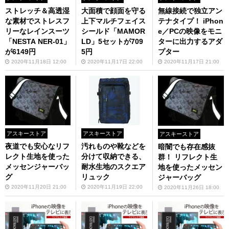
ストレッチ＆高透湿
大面積で顔面を守る
無線接続で独立アン
な素材でストレスフ
上下マルチフェイス
テナタイプ！ iPhon
リーなレインスーツ
シールド「MAMOR
e／PCの映像をモニ
「NESTA NER-01」
LD」5セットが709
ターに出力するアダ
が6149円
5円
プター
2020年11月18日 12:00
2020年11月17日 22:00
2020年11月17日 21:00
アスキーストア
アスキーストア
アスキーストア
夜道でも安心なリフ
汚れものや靴などを
暗闇でも存在感抜
レクト生地を使った
分けて収納できる、
群！ リフレクト生
メッセンジャーバッ
耐水生地のスクエア
地を使ったメッセン
グ
リュック
ジャーバッグ
2020年11月20日 21:00
2020年11月19日 22:00
2020年11月26日 18:00