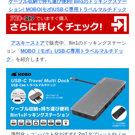
ケーブル収納で持ち運び便利! 8in1のドッキングステー
ション! MOBO(モボ)USB-C専用トラベルマルチドック
アスキーストア
で販売中、8in1のドッキングステーシ
ョン「
MOBO（モボ）USB-C専用トラベルマルチドッ
ク
」を紹介します。
薄型化・コンパクト化がすすむ2in1タブレットやノー