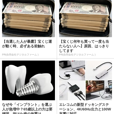
【当選した人が暴露】宝くじ運
【宝くじ何年も買って一度も当
が動く時、必ずある前触れ
たらない人へ】原因、はっきり
してます
PR(合同会社デジタルファーム )
PR(合同会社デジタルファーム )
なぜ今「インプラント」を選ぶ
エレコムの新型ドッキングステ
人が急増中？65歳以上の方は要
ーション、4K/60Hz出力と100W
確認。抜けた歯の放置は...
充電に対応