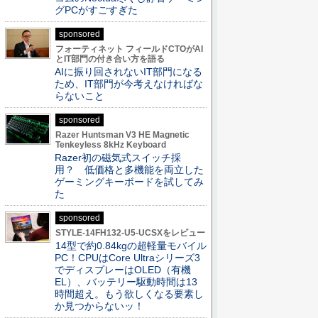
グPCがすごすぎた
sponsored
フォーティネット フィールドCTOがAI
とIT部門の付き合い方を語る
AIに振り回されないIT部門になる
ため、IT部門が今考えなければな
らないこと
sponsored
Razer Huntsman V3 HE Magnetic
Tenkeyless 8kHz Keyboard
Razer初の磁気式スイッチ採
用？ 低価格と多機能を両立した
ゲーミングキーボードを試してみ
た
sponsored
STYLE-14FH132-U5-UCSXをレビュー
14型で約0.84kgの超軽量モバイル
PC！CPUはCore Ultraシリーズ3
でディスプレーはOLED（有機
EL）、バッテリー駆動時間は13
時間超え。もう欲しくなる要素し
か見つからないッ！