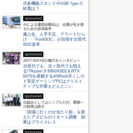
式多機能スタンドやUSB Typc-C
給電は？
sponsored
AIによる運用自動化は、企業が生き残
るための必須条件
属人化、人手不足、アラートだら
け 「FortiSOC」が目指す次世代
SOC改革
sponsored
ZEFT R65YBの魅力をインタビュー
次世代でも、次々世代でも戦え
る!?Ryzen 9 9950X3D2＆RTX
5070を搭載するASRock尽くしの
ド安定ゲーミングPCはクリエイ
ティブな作業もどんとこい
sponsored
仕組みとしてはシンプルだが、業務へ
の効果は絶大
「現場に行くのが当たり前」を変
えたアズビルのリモート調整 効
果はプライスレス
sponsored