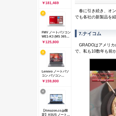
コン 15-fd 15.6イン
￥181,469
チ インテル Core 5
120U メモリ16GB
春に引き続き、オン
2
SSD512GB
でも各社の新製品を
Windows 11
Microsoft Office
2024搭載 WPS
Office搭載 カメラシ
FMV ノートパソコン
7.ナイコム
ャッター 指紋認証 薄
WE1-K3 (MS 365
型 Copilotキー搭載
Personal/Copilotキ
￥125,800
ナチュラルシルバー
GRADOはアメリカ
ー搭載/Win 11/15.6
(BJ0M5PA-AAAI)
型/Core
で、私も10数年も前
3
i5/16GB/SSD
512GB/ホワイト)
FMVWK3E15W_AZ
Lenovo ノートパソ
コン パソコン
IdeaPad Slim 3 14.0
￥159,800
インチ AMD
Ryzen™ 5 8640HS
4
メモリ16GB
SSD512GB
Microsoft 365 試用
版 Windows11 バッ
テリー駆動12.6時間
【Amazon.co.jp限
重量1.39kg ルナグレ
定】ASUS ノートパ