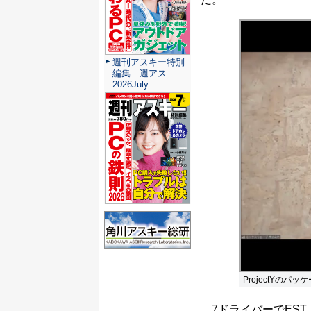
週刊アスキー特別
編集 週アス
2026July
ProjectYのパッ
7ドライバーでEST