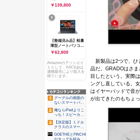
ー 83K9003JJP ノー
ソコン Vivobook 15
￥139,800
トPC
M1502NAQ 15.6イ
ンチ AMD Ryzen 7
5
170 メモリ16GB
SSD 512GB
Microsoft 365
Personal (24か月版)
搭載 Windows 11 重
【整備済み品】軽量
量1.7kg Wi-Fi 6E ク
薄型ノートパソコン
ワイエットブルー
dynabook G83 ■
￥62,800
M1502NAQ-
13.3型
R7165BUWS
新製品は2つで、ひ
FHD(1920x1080) -
Amazonのアソシエイ
高性能第11世代Core
トとして、ASCII.jpは
品だ。GRADOはさ
i5-1135G7 - メモリ
適格販売により収入を
目したという。実際
16GB - SSD 256GB
得ています。
- Webカメラ -
ングし直している。女
WiFi&Bluetooth -
はイヤーパッドで音が
USB Type-C - MS
Office 2021 - Win11
グーグルの画面の
が出てきたのもちょ
搭載
ないスマートバン
ド「Go...
俺ならiPadよりこ
っち！スピーカー
9個...
【決定版】ミドル
クラスのスマート
フォンの...
GOETHEとFINCHI
がタッグを組み...