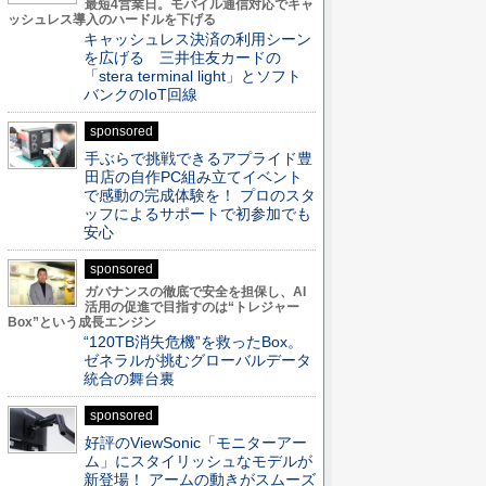
最短4営業日。モバイル通信対応でキャ
ッシュレス導入のハードルを下げる
キャッシュレス決済の利用シーン
を広げる 三井住友カードの
「stera terminal light」とソフト
バンクのIoT回線
sponsored
手ぶらで挑戦できるアプライド豊
田店の自作PC組み立てイベント
で感動の完成体験を！ プロのスタ
ッフによるサポートで初参加でも
安心
sponsored
ガバナンスの徹底で安全を担保し、AI
活用の促進で目指すのは“トレジャー
Box”という成長エンジン
“120TB消失危機”を救ったBox。
ゼネラルが挑むグローバルデータ
統合の舞台裏
sponsored
好評のViewSonic「モニターアー
ム」にスタイリッシュなモデルが
新登場！ アームの動きがスムーズ