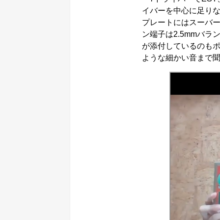
イバーを中心に足り
プレートにはスーバ
ン端子は2.5mmバラ
が添付しているのも
ような細かい音まで