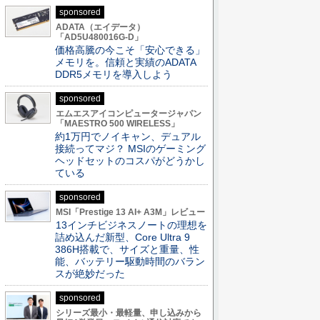
sponsored
ADATA（エイデータ）
「AD5U480016G-D」
価格高騰の今こそ「安心できる」
メモリを。信頼と実績のADATA
DDR5メモリを導入しよう
sponsored
エムエスアイコンピュータージャパン
「MAESTRO 500 WIRELESS」
約1万円でノイキャン、デュアル
接続ってマジ？ MSIのゲーミング
ヘッドセットのコスパがどうかし
ている
sponsored
MSI「Prestige 13 AI+ A3M」レビュー
13インチビジネスノートの理想を
詰め込んだ新型、Core Ultra 9
386H搭載で、サイズと重量、性
能、バッテリー駆動時間のバラン
スが絶妙だった
sponsored
シリーズ最小・最軽量、申し込みから