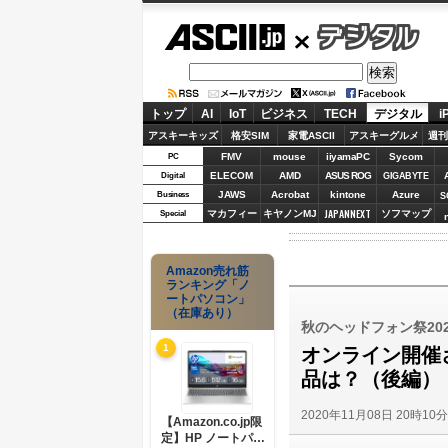
ASCII.jp
デジタル
トップ
AI
IoT
ビジネス
TECH
デジタル
i
アスキーキッズ
格安SIM
家電ASCII
アスキーグルメ
週刊
FMV
mouse
iiyamaPC
Sycom
PC
ELECOM
AMD
ASUS ROG
Digital
GIGABYTE
JAWS
Acrobat
kintone
Azure
Business
S
JAPANNEXT
マカフィー
キヤノンMJ
ソフマップ
Special
Amazon売れ筋
ランキング「ノ
ートパソコン」
（在庫あり）
秋のヘッドフォン祭2020
1
オンライン開催
品は？（後編）
2020年11月08日 20時10
【Amazon.co.jp限
定】HP ノートパソ