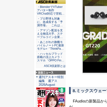
ASCII倶楽部
・BlenderでVTuber
アバター制作
VRChat対応で苦戦…
・プロ野球も対象
に、急成長する「予
測市場」 これは…
・アマゾン配送を支
える物流大手、ステ
ーブルコイン企業…
・あこがれの旗艦モ
バイルノートPC最新
モデル=「ThinkPa…
・ハッセルブラッド
搭載の頂上カメラ・
スマホ「OPPO Fin…
ASCII倶楽部とは
注目ニュース
週刊アスキー特別
編集 週アス
2026August
8.ミックスウェー
FAudioの新製品か
だ。