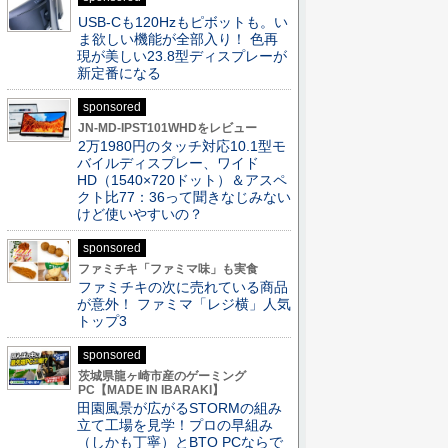
USB-Cも120Hzもピボットも。い
ま欲しい機能が全部入り！ 色再
現が美しい23.8型ディスプレーが
新定番になる
sponsored
JN-MD-IPST101WHDをレビュー
2万1980円のタッチ対応10.1型モ
バイルディスプレー、ワイド
HD（1540×720ドット）＆アスペ
クト比77：36って聞きなじみない
けど使いやすいの？
sponsored
ファミチキ「ファミマ味」も実食
ファミチキの次に売れている商品
が意外！ ファミマ「レジ横」人気
トップ3
sponsored
茨城県龍ヶ崎市産のゲーミング
PC【MADE IN IBARAKI】
田園風景が広がるSTORMの組み
立て工場を見学！プロの早組み
（しかも丁寧）とBTO PCならで