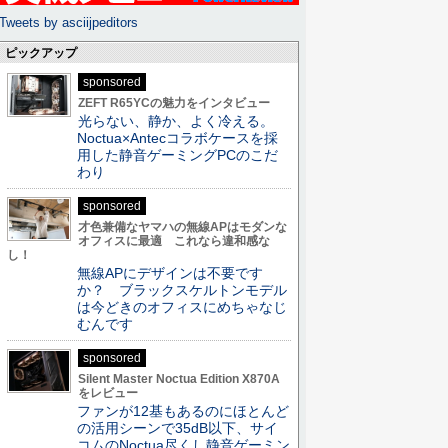
Tweets by asciijpeditors
ピックアップ
sponsored
ZEFT R65YCの魅力をインタビュー
光らない、静か、よく冷える。
Noctua×Antecコラボケースを採
用した静音ゲーミングPCのこだ
わり
sponsored
才色兼備なヤマハの無線APはモダンな
オフィスに最適 これなら違和感な
し！
無線APにデザインは不要です
か？ ブラックスケルトンモデル
は今どきのオフィスにめちゃなじ
むんです
sponsored
Silent Master Noctua Edition X870A
をレビュー
ファンが12基もあるのにほとんど
の活用シーンで35dB以下、サイ
コムのNoctua尽くし静音ゲーミン