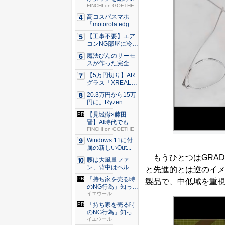
FINCHI on GOETHE
高コスパスマホ
「motorola edg...
【工事不要】エア
コンNG部屋に冷房
を！ ...
魔法びんのサーモ
スが作った完全遮
光100...
【5万円切り】AR
グラス「XREAL
x...
20.3万円から15万
円に。Ryzen ...
【見城徹×藤田
晋】AI時代でも変
わらない...
FINCHI on GOETHE
Windows 11に付
属の新しいOut...
もうひとつはGRAD
腰は大風量ファ
ン、背中はペルチ
と先進的とは逆のイ
ェ冷却。ダ...
「持ち家を売る時
製品で、中低域を重視
のNG行為」知って
るだけ...
イエウール
「持ち家を売る時
のNG行為」知って
るだけ...
イエウール