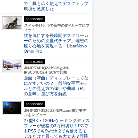
で、机も広く使えてデスクトップ
環境が激変した
sponsored
スイッチひとつで背中のS字カーブにフ
ィット！
腰を気にする長時間デスクワーカ
ーのための次世代チェア。理想の
座り心地を実現する「LiberNovo
Omni Pro」
sponsored
JN-IPS34UQ2-HSC6とJN-
IPSC34UQ2-HSC6で比較
曲面（湾曲）ディスプレーってな
にがすごいの？一般的な平面モデ
ルとの見え方の違いや曲率（R）
の意味、選び方を解説
sponsored
JN-IPS27G120U2 価格.com限定モデ
ルをレビュー
27型4K・120Hzゲーミングディス
プレーが破格の3万円切り！PCで
もPS5でもSwitch 2でも使えるモ
デルだけど買っても大丈夫？昇降