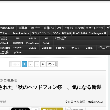
Phone/Mac
自動車
ホビー
自作PC
AV
アキバ
スマホ
ゲ
スタートアップ
アスキー
TeamLeaders
プログラミング+
SDGs
地方活性
PUACL2026
ChallengersJP
パソコン
ゲーミングPC
MSI
ASUS
HP
STORM
SEVEN
ASRock
HUAWEI
ViewSonic
Belkin
ソフトバンクの
Dropbox
CData
Backlog
Fortinet
ヤマハ
Zoom
ORACOM
IoT
brand
pCloud
new ME!
前へ
1
2
3
4
次へ
 ONLINE
された「秋のヘッドフォン祭」、気になる新製
分更新
文● 佐々木喜洋 編集●ASCII
お気に入り
一覧