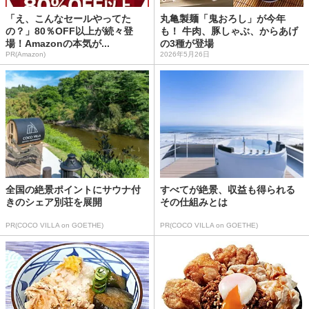
「え、こんなセールやってた
丸亀製麺「鬼おろし」が今年
の？」80％OFF以上が続々登
も！ 牛肉、豚しゃぶ、からあげ
場！Amazonの本気が...
の3種が登場
PR(Amazon)
2026年5月26日
全国の絶景ポイントにサウナ付
すべてが絶景、収益も得られる
きのシェア別荘を展開
その仕組みとは
PR(COCO VILLA on GOETHE)
PR(COCO VILLA on GOETHE)