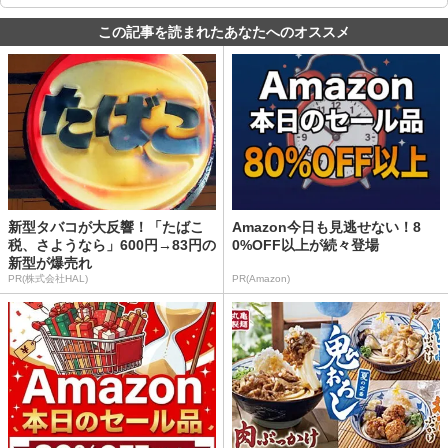
この記事を読まれたあなたへのオススメ
新型タバコが大反響！「たばこ
Amazon今日も見逃せない！8
税、さようなら」600円→83円の
0%OFF以上が続々登場
新型が爆売れ
PR(株式会社HAL)
PR(Amazon)