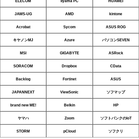
ELECOM
iiyama PC
HUAWEI
JAWS-UG
AMD
kintone
Acrobat
Sycom
ASUS ROG
キヤノンMJ
Azure
パソコンSEVEN
MSI
GIGABYTE
ASRock
SORACOM
Dropbox
CData
Backlog
Fortinet
ASUS
JAPANNEXT
ViewSonic
ソフマップ
brand new ME!
Belkin
HP
ヤマハ
Zoom
ソフトバンクのIoT
STORM
pCloud
ソフクリ