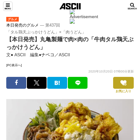
グルメ
本日発売のグルメ
― 第437回
「タル鶏天ぶっかけうどん」×「肉うどん」
【本日発売】丸亀製麺で肉×肉の「牛肉タル鶏天ぶ
っかけうどん」
文● ASCII 編集●
ナベコ
／ASCII
[PC表示へ]
2020年10月20日 07時00分更新
お気に入り