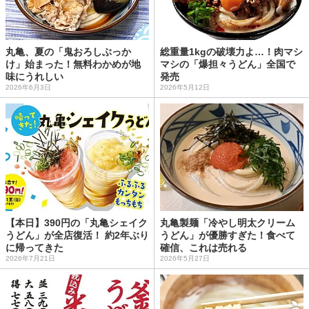
丸亀、夏の「鬼おろしぶっか
総重量1kgの破壊力よ…！肉マシ
け」始まった！無料わかめが地
マシの「爆担々うどん」全国で
味にうれしい
発売
2026年6月3日
2026年5月12日
【本日】390円の「丸亀シェイク
丸亀製麺「冷やし明太クリーム
うどん」が全店復活！ 約2年ぶり
うどん」が優勝すぎた！食べて
に帰ってきた
確信、これは売れる
2026年7月21日
2026年5月27日