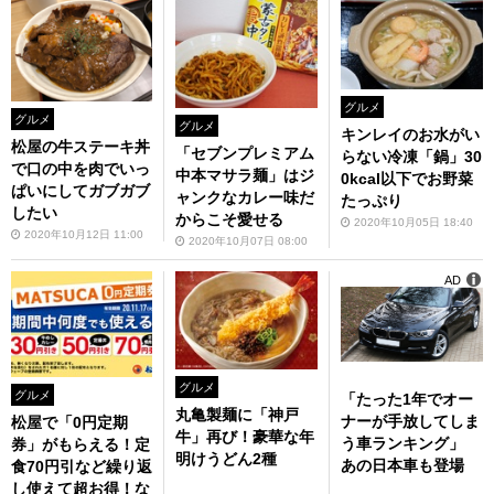
グルメ
グルメ
グルメ
キンレイのお水がい
松屋の牛ステーキ丼
「セブンプレミアム
らない冷凍「鍋」30
で口の中を肉でいっ
中本マサラ麺」はジ
0kcal以下でお野菜
ぱいにしてガブガブ
ャンクなカレー味だ
たっぷり
したい
からこそ愛せる
2020年10月05日 18:40
2020年10月12日 11:00
2020年10月07日 08:00
AD
グルメ
グルメ
「たった1年でオー
丸亀製麺に「神戸
ナーが手放してしま
松屋で「0円定期
牛」再び！豪華な年
う車ランキング」
券」がもらえる！定
明けうどん2種
あの日本車も登場
食70円引など繰り返
し使えて超お得！な