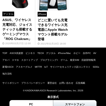
デジタル
iPhone
ASUS、ワイヤレス
どこに置いても充電
充電対応、ジョイス
できるワイヤレス充
ティックも搭載する
電器にApple Watch
ゲーミングマウス
マウント搭載モデル
「ROG Chakram」
登場
2020年03月27日 12:00
2021年02月19日 18:00
TOP
ASCII倶楽部
ビジネス
TECH
デジタル
iPhone/Mac
ホビー
自作PC
AV
アキバ
スマホ
スタートアップ
プログラミング+
ゲーム
格安SIM
倶楽部情報局
家電ASCII
アスキーグルメ
MITTR
IoT
サイバーセキュリティ小説コンテスト
SDGs
地方活性
サイトポリシー
プライバシーポリシー
運営会社
お問い合わせ
広告掲載
© KADOKAWA ASCII Research Laboratories, Inc. 2026
表示形式
PC
スマートフォン