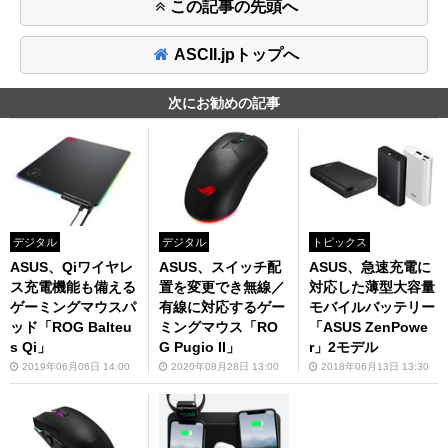
この記事の先頭へ
ASCII.jpトップへ
次にお勧めの記事
デジタル
デジタル
トピックス
ASUS、Qiワイヤレ
ASUS、スイッチ配
ASUS、急速充電に
ス充電機能も備える
置を変更でき無線／
対応した薄型大容量
ゲーミングマウスパ
有線に対応するゲー
モバイルバッテリー
ッド「ROG Balteu
ミングマウス「RO
「ASUS ZenPowe
s Qi」
G Pugio II」
r」2モデル
2019年06月06日 14:00
2020年08月28日 13:00
2018年06月13日 13:30