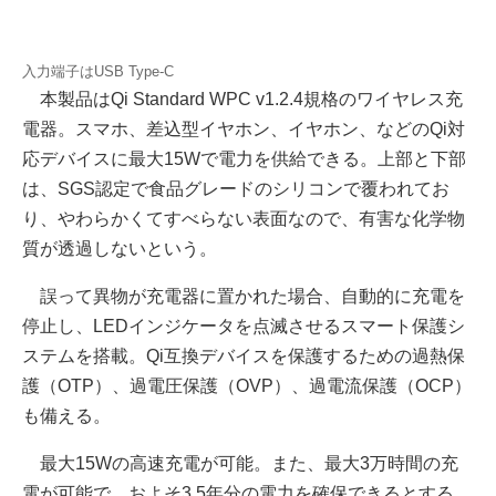
入力端子はUSB Type-C
本製品はQi Standard WPC v1.2.4規格のワイヤレス充
電器。スマホ、差込型イヤホン、イヤホン、などのQi対
応デバイスに最大15Wで電力を供給できる。上部と下部
は、SGS認定で食品グレードのシリコンで覆われてお
り、やわらかくてすべらない表面なので、有害な化学物
質が透過しないという。
誤って異物が充電器に置かれた場合、自動的に充電を
停止し、LEDインジケータを点滅させるスマート保護シ
ステムを搭載。Qi互換デバイスを保護するための過熱保
護（OTP）、過電圧保護（OVP）、過電流保護（OCP）
も備える。
最大15Wの高速充電が可能。また、最大3万時間の充
電が可能で、およそ3.5年分の電力を確保できるとする。