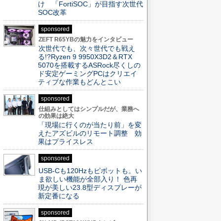
け 「FortiSOC」が目指す次世代
SOC改革
sponsored
ZEFT R65YBの魅力をインタビュー
次世代でも、次々世代でも戦え
る!?Ryzen 9 9950X3D2＆RTX
5070を搭載するASRock尽くしの
ド安定ゲーミングPCはクリエイ
ティブな作業もどんとこい
sponsored
仕組みとしてはシンプルだが、業務へ
の効果は絶大
「現場に行くのが当たり前」を変
えたアズビルのリモート調整 効
果はプライスレス
sponsored
USB-Cも120Hzもピボットも。い
ま欲しい機能が全部入り！ 色再
現が美しい23.8型ディスプレーが
新定番になる
sponsored