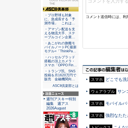
COCO VILLA on GOE
THE
ASCII倶楽部
・プロ野球も対象
に、急成長する「予
測市場」 これは…
・アマゾン配送を支
える物流大手、ステ
ーブルコイン企業…
・あこがれの旗艦モ
バイルノートPC最新
モデル=「ThinkPa…
・ハッセルブラッド
搭載の頂上カメラ・
スマホ「OPPO Fin…
・トランプ氏、SNS
投稿を月1620万円で
どこでも洗
販売 金融機関向…
スマホ
ASCII倶楽部とは
サン
ウェアラブル
注目ニュース
週刊アスキー特別
モバイルバ
スマホ
編集 週アス
2026August
強烈なたた
スマホ
こんな
トピックス