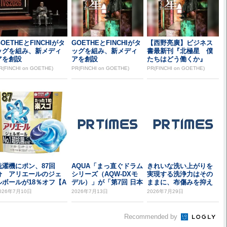
OETHEとFINCHIがタ
GOETHEとFINCHIがタ
【西野亮廣】ビジネス
ッグを組み、新メディ
ッグを組み、新メディ
書最新刊『北極星 僕
アを創設
アを創設
たちはどう働くか』
R(FINCHI on GOETHE)
PR(FINCHI on GOETHE)
PR(FINCHI on GOETHE)
洗濯機にポン、87回
AQUA「まっ直ぐドラム
きれいな洗い上がりを
分 アリエールのジェ
シリーズ（AQW-DXモ
実現する洗浄力はその
ルボールが18％オフ【A
デル）」が「第7回 日本
ままに、布傷みを抑え
azonプライ...
子育て支...
る「[衣類長もち]高...
026年7月10日
2026年7月13日
2026年7月29日
Recommended by