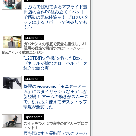
手ぶらで挑戦できるアプライド豊
田店の自作PC組み立てイベント
で感動の完成体験を！ プロのスタ
ッフによるサポートで初参加でも
安心
sponsored
ガバナンスの徹底で安全を担保し、AI
活用の促進で目指すのは“トレジャー
Box”という成長エンジン
“120TB消失危機”を救ったBox。
ゼネラルが挑むグローバルデータ
統合の舞台裏
sponsored
好評のViewSonic「モニターアー
ム」にスタイリッシュなモデルが
新登場！ アームの動きがスムーズ
で、机も広く使えてデスクトップ
環境が激変した
sponsored
スイッチひとつで背中のS字カーブにフ
ィット！
腰を気にする長時間デスクワーカ