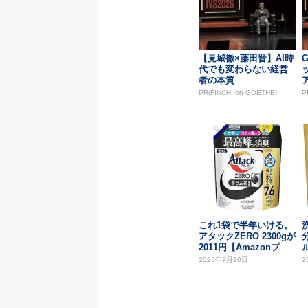
【見城徹×藤田晋】AI時
G
代でも変わらない経営
者の本質
PR(FINCHI on GOETHE)
P
これ1袋で半年いける。
アタックZERO 2300gが
2011円【Amazonプ
ラ...
m
2026年7月10日
2