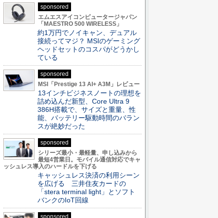
sponsored
エムエスアイコンピュータージャパン
「MAESTRO 500 WIRELESS」
約1万円でノイキャン、デュアル
接続ってマジ？ MSIのゲーミング
ヘッドセットのコスパがどうかし
ている
sponsored
MSI「Prestige 13 AI+ A3M」レビュー
13インチビジネスノートの理想を
詰め込んだ新型、Core Ultra 9
386H搭載で、サイズと重量、性
能、バッテリー駆動時間のバラン
スが絶妙だった
sponsored
シリーズ最小・最軽量、申し込みから
最短4営業日。モバイル通信対応でキャ
ッシュレス導入のハードルを下げる
キャッシュレス決済の利用シーン
を広げる 三井住友カードの
「stera terminal light」とソフト
バンクのIoT回線
sponsored