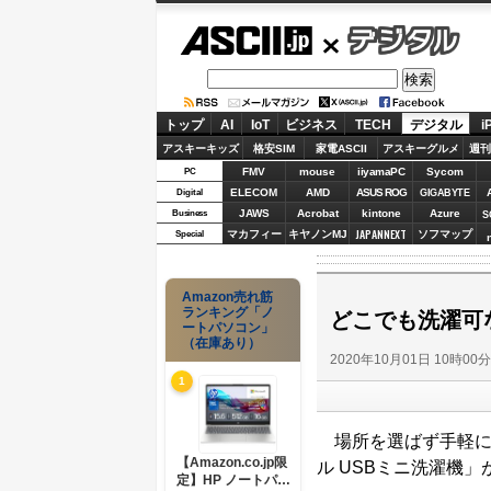
ASCII.jp
デジタル
トップ
AI
IoT
ビジネス
TECH
デジタル
i
アスキーキッズ
格安SIM
家電ASCII
アスキーグルメ
週刊
FMV
mouse
iiyamaPC
Sycom
PC
ELECOM
AMD
ASUS ROG
Digital
GIGABYTE
JAWS
Acrobat
kintone
Azure
Business
S
JAPANNEXT
マカフィー
キヤノンMJ
ソフマップ
Special
Amazon売れ筋
ランキング「ノ
どこでも洗濯可
ートパソコン」
（在庫あり）
2020年10月01日 10時00
1
場所を選ばず手軽に
【Amazon.co.jp限
ル USBミニ洗濯機」
定】HP ノートパソ