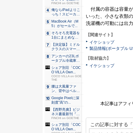
FINCHI on GOETHE
付属の容器は容量が3
俺ならiPadよりこ
っち！スピーカー
いった、小さな衣類
9個...
MacBook Air（M
洗濯機の可動には出力
5）がセールで...
そろそろ充電器を
【関連サイト】
1台にまとめな
イケショップ
い？ An...
【決定版】ミドル
製品情報(ポータブル U
クラスのスマート
フォンの...
アンカーの23Lポ
【取材協力】
ータブル冷蔵庫が
Ama...
イケショップ
シェア別荘「COC
O VILLA Own...
COCO VILLA on GOE
THE
腰は大風量ファ
ン、背中はペルチ
ェ冷却。ダ...
Google Pixelに深
刻度"高"の...
本記事はアフィ
【西野亮廣】ビジ
ネス書最新刊『北
極星 僕...
FINCHI on GOETHE
シェア別荘「COC
O VILLA Own...