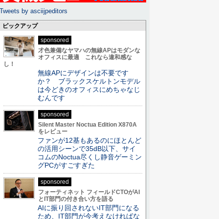
Tweets by asciijpeditors
ピックアップ
sponsored
才色兼備なヤマハの無線APはモダンな
オフィスに最適 これなら違和感な
し！
無線APにデザインは不要です
か？ ブラックスケルトンモデル
は今どきのオフィスにめちゃなじ
むんです
sponsored
Silent Master Noctua Edition X870A
をレビュー
ファンが12基もあるのにほとんど
の活用シーンで35dB以下、サイ
コムのNoctua尽くし静音ゲーミン
グPCがすごすぎた
sponsored
フォーティネット フィールドCTOがAI
とIT部門の付き合い方を語る
AIに振り回されないIT部門になる
ため、IT部門が今考えなければな