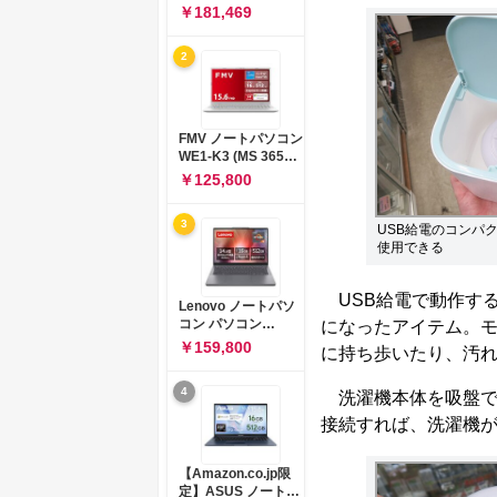
コン 15-fd 15.6イン
￥181,469
チ インテル Core 5
120U メモリ16GB
2
SSD512GB
Windows 11
Microsoft Office
2024搭載 WPS
Office搭載 カメラシ
FMV ノートパソコン
ャッター 指紋認証 薄
WE1-K3 (MS 365
型 Copilotキー搭載
Personal/Copilotキ
￥125,800
ナチュラルシルバー
ー搭載/Win 11/15.6
(BJ0M5PA-AAAI)
型/Core
3
i5/16GB/SSD
USB給電のコンパ
512GB/ホワイト)
使用できる
FMVWK3E15W_AZ
USB給電で動作す
Lenovo ノートパソ
コン パソコン
になったアイテム。
IdeaPad Slim 3 14.0
￥159,800
に持ち歩いたり、汚
インチ AMD
Ryzen™ 5 8640HS
4
メモリ16GB
洗濯機本体を吸盤で
SSD512GB
接続すれば、洗濯機
Microsoft 365 試用
版 Windows11 バッ
テリー駆動12.6時間
【Amazon.co.jp限
重量1.39kg ルナグレ
定】ASUS ノートパ