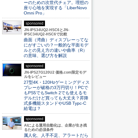
ーのための次世代チェア。理想の
座り心地を実現する「LiberNovo
Omni Pro」
sponsored
JN-IPS34UQ2-HSC6とJN-
IPSC34UQ2-HSC6で比較
曲面（湾曲）ディスプレーってな
にがすごいの？一般的な平面モデ
ルとの見え方の違いや曲率（R）
の意味、選び方を解説
sponsored
JN-IPS27G120U2 価格.com限定モデ
ルをレビュー
27型4K・120Hzゲーミングディス
プレーが破格の3万円切り！PCで
もPS5でもSwitch 2でも使えるモ
デルだけど買っても大丈夫？昇降
式多機能スタンドやUSB Typc-C
給電は？
sponsored
AIによる運用自動化は、企業が生き残
るための必須条件
属人化、人手不足、アラートだら