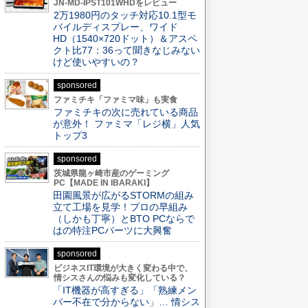
JN-MD-IPST101WHDをレビュー
2万1980円のタッチ対応10.1型モ
バイルディスプレー、ワイド
HD（1540×720ドット）＆アスペ
クト比77：36って聞きなじみない
けど使いやすいの？
sponsored
ファミチキ「ファミマ味」も実食
ファミチキの次に売れている商品
が意外！ ファミマ「レジ横」人気
トップ3
sponsored
茨城県龍ヶ崎市産のゲーミング
PC【MADE IN IBARAKI】
田園風景が広がるSTORMの組み
立て工場を見学！プロの早組み
（しかも丁寧）とBTO PCならで
はの特注PCパーツに大興奮
sponsored
ビジネスIT環境が大きく変わる中で、
情シスさんの悩みも変化している？
「IT機器が高すぎる」「熟練メン
バー不在で分からない」… 情シス