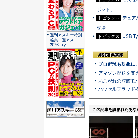
ポット」
デュア
トピックス
登場
週刊アスキー特別
USB 
トピックス
編集 週アス
2026July
プロ野球も対象に
この記事を読まれたあな