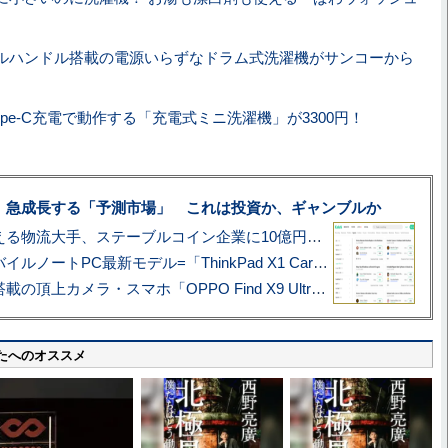
ルハンドル搭載の電源いらずなドラム式洗濯機がサンコーから
Type-C充電で動作する「充電式ミニ洗濯機」が3300円！
、急成長する「予測市場」 これは投資か、ギャンブルか
アマゾン配送を支える物流大手、ステーブルコイン企業に10億円投資のワケ
あこがれの旗艦モバイルノートPC最新モデル=「ThinkPad X1 Carbon Gen 14 Aura Edition」実機レビュー
ハッセルブラッド搭載の頂上カメラ・スマホ「OPPO Find X9 Ultra」実写レビュー=プロが本気で徹底撮影しました!!
たへのオススメ