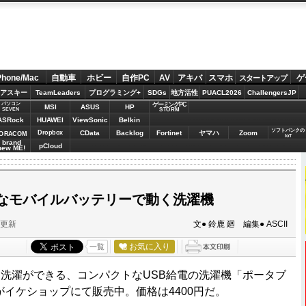
Phone/Mac
自動車
ホビー
自作PC
AV
アキバ
スマホ
ゲ
スタートアップ
アスキー
TeamLeaders
プログラミング+
SDGs
地方活性
PUACL2026
ChallengersJP
パソコン
ゲーミングPC
MSI
ASUS
HP
STORM
SEVEN
ASRock
HUAWEI
ViewSonic
Belkin
ソフトバンクの
Dropbox
CData
Backlog
Fortinet
ヤマハ
Zoom
ORACOM
IoT
brand
pCloud
new ME!
なモバイルバッテリーで動く洗濯機
分更新
文● 鈴鹿 廻 編集● ASCII
お気に入り
一覧
洗濯ができる、コンパクトなUSB給電の洗濯機「ポータブ
がイケショップにて販売中。価格は4400円だ。