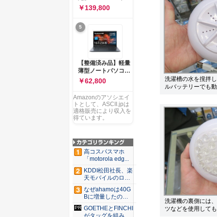
ー 83K9003JJP ノー
ソコン Vivobook 15
￥139,800
トPC
M1502NAQ 15.6イ
ンチ AMD Ryzen 7
5
170 メモリ16GB
SSD 512GB
Microsoft 365
Personal (24か月版)
搭載 Windows 11 重
【整備済み品】軽量
量1.7kg Wi-Fi 6E ク
薄型ノートパソコン
ワイエットブルー
dynabook G83 ■
洗濯槽の水を撹拌し
￥62,800
M1502NAQ-
13.3型
ルバッテリーでも動
R7165BUWS
FHD(1920x1080) -
Amazonのアソシエイ
高性能第11世代Core
トとして、ASCII.jpは
i5-1135G7 - メモリ
適格販売により収入を
16GB - SSD 256GB
得ています。
- Webカメラ -
WiFi&Bluetooth -
USB Type-C - MS
Office 2021 - Win11
高コスパスマホ
搭載
「motorola edg...
KDDI松田社長、楽
天モバイルのロー
ミン...
なぜahamoは40G
Bに増量したの
洗濯機の裏側には、
か ...
GOETHEとFINCHI
ツなどを使用しても
がタッグを組み...