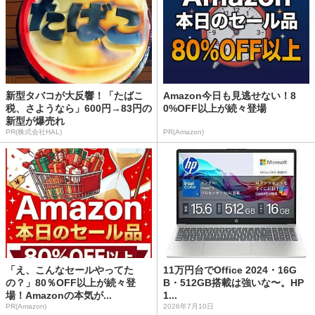
新型タバコが大反響！「たばこ
Amazon今日も見逃せない！8
税、さようなら」600円→83円の
0%OFF以上が続々登場
新型が爆売れ
PR(株式会社HAL)
PR(Amazon)
「え、こんなセールやってた
11万円台でOffice 2024・16G
の？」80％OFF以上が続々登
B・512GB搭載は強いな〜。HP
場！Amazonの本気が...
1...
PR(Amazon)
2026年7月10日