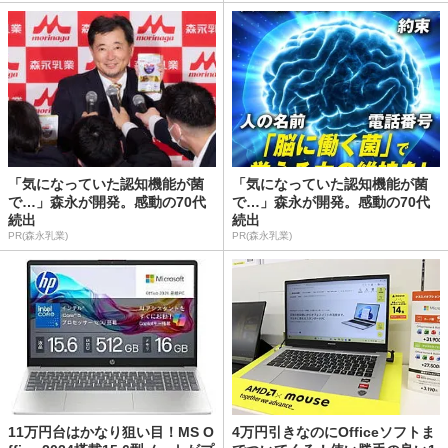
「気になっていた認知機能が菌
「気になっていた認知機能が菌
で…」森永が開発。感動の70代
で…」森永が開発。感動の70代
続出
続出
PR(森永乳業)
PR(森永乳業)
11万円台はかなり狙い目！MS O
4万円引きなのにOfficeソフトま