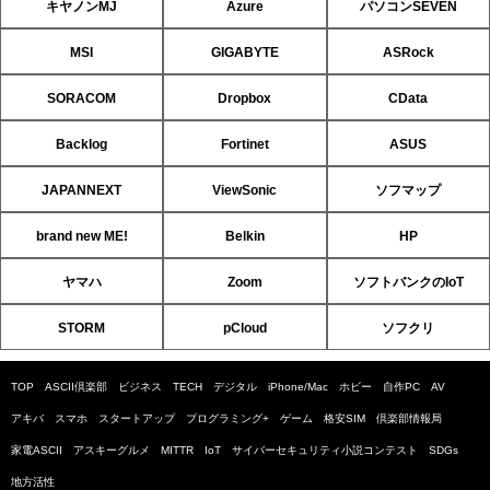
キヤノンMJ
Azure
パソコンSEVEN
MSI
GIGABYTE
ASRock
SORACOM
Dropbox
CData
Backlog
Fortinet
ASUS
JAPANNEXT
ViewSonic
ソフマップ
brand new ME!
Belkin
HP
ヤマハ
Zoom
ソフトバンクのIoT
STORM
pCloud
ソフクリ
TOP
ASCII倶楽部
ビジネス
TECH
デジタル
iPhone/Mac
ホビー
自作PC
AV
アキバ
スマホ
スタートアップ
プログラミング+
ゲーム
格安SIM
倶楽部情報局
家電ASCII
アスキーグルメ
MITTR
IoT
サイバーセキュリティ小説コンテスト
SDGs
地方活性