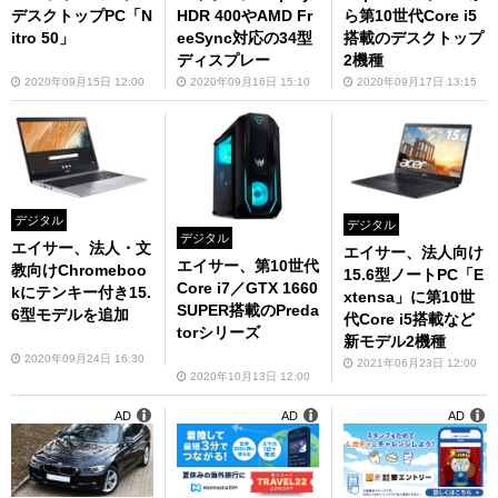
デスクトップPC「N
HDR 400やAMD Fr
ら第10世代Core i5
itro 50」
eeSync対応の34型
搭載のデスクトップ
ディスプレー
2機種
2020年09月15日 12:00
2020年09月16日 15:10
2020年09月17日 13:15
デジタル
デジタル
デジタル
エイサー、法人・文
エイサー、法人向け
エイサー、第10世代
教向けChromeboo
15.6型ノートPC「E
Core i7／GTX 1660
kにテンキー付き15.
xtensa」に第10世
SUPER搭載のPreda
6型モデルを追加
代Core i5搭載など
torシリーズ
新モデル2機種
2020年09月24日 16:30
2021年06月23日 12:00
2020年10月13日 12:00
AD
AD
AD