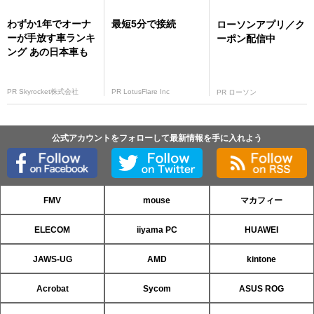
わずか1年でオーナ
最短5分で接続
ローソンアプリ／ク
ーが手放す車ランキ
ーポン配信中
ング あの日本車も
PR Skyrocket株式会社
PR LotusFlare Inc
PR ローソン
公式アカウントをフォローして最新情報を手に入れよう
FMV
mouse
マカフィー
ELECOM
iiyama PC
HUAWEI
JAWS-UG
AMD
kintone
Acrobat
Sycom
ASUS ROG