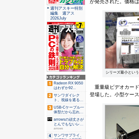
が発売された。価格は
週刊アスキー特別
編集 週アス
2026July
シリーズ最小という
Radeon RX 9050
重量級ビデオカード
はわずか92...
登場した。小型ケース
サンワダイレク
ト、視線を遮るフ
ェルト製デ...
USB-Cケーブル一
体型だから忘れな
い！...
arrowsの頑丈さが
とんでもないレベ
ル...
arrows
サンワサプライ、