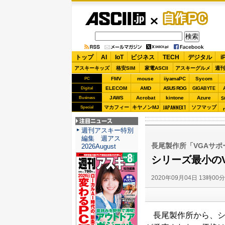
ASCII.jp
自作PC
トップ
AI
IoT
ビジネス
TECH
デジタル
i
アスキーキッズ
格安SIM
家電ASCII
アスキーグルメ
週刊
FMV
mouse
iiyamaPC
Sycom
PC
ELECOM
AMD
ASUS ROG
Digital
GIGABYTE
JAWS
Acrobat
kintone
Azure
Business
S
JAPANNEXT
マカフィー
キヤノンMJ
ソフマップ
Special
注目ニュース
週刊アスキー特別
編集 週アス
長尾製作所「VGAサポ
2026August
シリーズ最小の
2020年09月04日 13時00
長尾製作所から、シリ