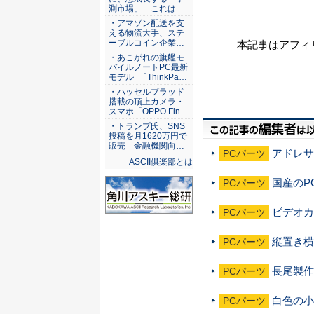
測市場」 これは…
・アマゾン配送を支
える物流大手、ステ
ーブルコイン企業…
本記事はアフィ
・あこがれの旗艦モ
バイルノートPC最新
モデル=「ThinkPa…
・ハッセルブラッド
搭載の頂上カメラ・
スマホ「OPPO Fin…
・トランプ氏、SNS
投稿を月1620万円で
販売 金融機関向…
アドレサ
PCパーツ
ASCII倶楽部とは
国産のP
PCパーツ
ビデオカ
PCパーツ
縦置き横
PCパーツ
長尾製作
PCパーツ
白色の小
PCパーツ