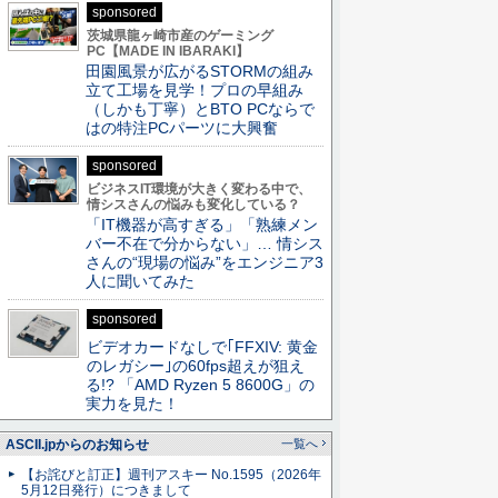
sponsored
茨城県龍ヶ崎市産のゲーミング
PC【MADE IN IBARAKI】
田園風景が広がるSTORMの組み
立て工場を見学！プロの早組み
（しかも丁寧）とBTO PCならで
はの特注PCパーツに大興奮
sponsored
ビジネスIT環境が大きく変わる中で、
情シスさんの悩みも変化している？
「IT機器が高すぎる」「熟練メン
バー不在で分からない」… 情シス
さんの“現場の悩み”をエンジニア3
人に聞いてみた
sponsored
ビデオカードなしで｢FFXIV: 黄金
のレガシー｣の60fps超えが狙え
る!? 「AMD Ryzen 5 8600G」の
実力を見た！
ASCII.jpからのお知らせ
一覧へ
【お詫びと訂正】週刊アスキー No.1595（2026年
5月12日発行）につきまして