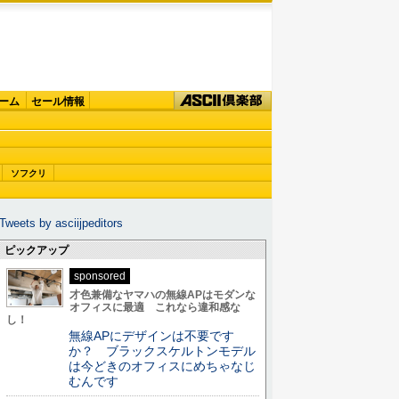
ーム
セール情報
ソフクリ
Tweets by asciijpeditors
ピックアップ
sponsored
才色兼備なヤマハの無線APはモダンな
オフィスに最適 これなら違和感な
し！
無線APにデザインは不要です
か？ ブラックスケルトンモデル
は今どきのオフィスにめちゃなじ
むんです