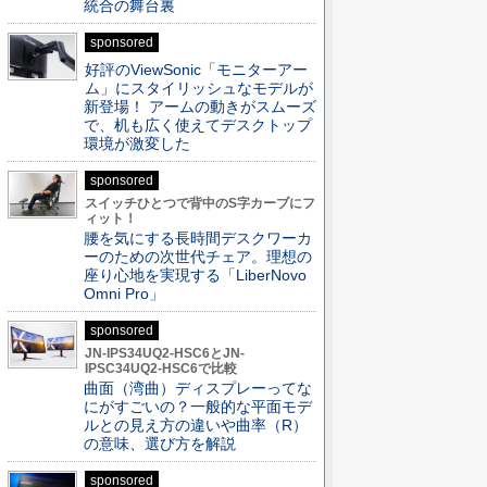
統合の舞台裏
sponsored
好評のViewSonic「モニターアー
ム」にスタイリッシュなモデルが
新登場！ アームの動きがスムーズ
で、机も広く使えてデスクトップ
環境が激変した
sponsored
スイッチひとつで背中のS字カーブにフ
ィット！
腰を気にする長時間デスクワーカ
ーのための次世代チェア。理想の
座り心地を実現する「LiberNovo
Omni Pro」
sponsored
JN-IPS34UQ2-HSC6とJN-
IPSC34UQ2-HSC6で比較
曲面（湾曲）ディスプレーってな
にがすごいの？一般的な平面モデ
ルとの見え方の違いや曲率（R）
の意味、選び方を解説
sponsored