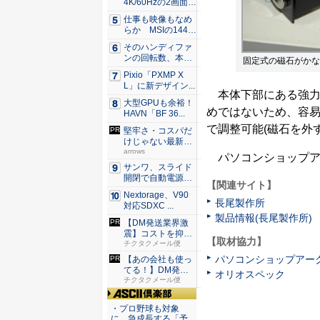
4K/60Hzの2画面
出...
仕事も映像もなめ
らか MSIの144H
z...
そのハンディファ
ンの回転数、本
固定式の磁石がかな
当？ 20...
Pixio「PXMP X
L」に新デザイン...
本体下部にある強力
大型GPUも余裕！
めではないため、容易
HAVN「BF 36...
で調整可能(磁石を外
堅牢さ・コスパだ
けじゃない最新
「arro...
arrows
パソコンショップア
サンワ、スライド
開閉で自動電源O
【関連サイト】
N/OF...
Nextorage、V90
長尾製作所
対応SDXC ...
製品情報(長尾製作所)
【DM発送業界激
震】コストを抑え
【取材協力】
た配達な...
チクタクメール便
パソコンショップアー
【あの会社も使っ
てる！】DM発送
オリオスペック
なら絶対...
チクタクメール便
ASCII倶楽部
・プロ野球も対象
に、急成長する「予