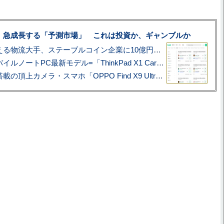
、急成長する「予測市場」 これは投資か、ギャンブルか
アマゾン配送を支える物流大手、ステーブルコイン企業に10億円投資のワケ
あこがれの旗艦モバイルノートPC最新モデル=「ThinkPad X1 Carbon Gen 14 Aura Edition」実機レビュー
ハッセルブラッド搭載の頂上カメラ・スマホ「OPPO Find X9 Ultra」実写レビュー=プロが本気で徹底撮影しました!!