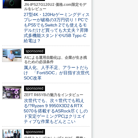
JN-IPS27G120U2 価格.com限定モデ
ルをレビュー
27型4K・120Hzゲーミングディス
プレーが破格の3万円切り！PCで
もPS5でもSwitch 2でも使えるモ
デルだけど買っても大丈夫？昇降
式多機能スタンドやUSB Typc-C
給電は？
sponsored
AIによる運用自動化は、企業が生き残
るための必須条件
属人化、人手不足、アラートだら
け 「FortiSOC」が目指す次世代
SOC改革
sponsored
ZEFT R65YBの魅力をインタビュー
次世代でも、次々世代でも戦え
る!?Ryzen 9 9950X3D2＆RTX
5070を搭載するASRock尽くしの
ド安定ゲーミングPCはクリエイ
ティブな作業もどんとこい
sponsored