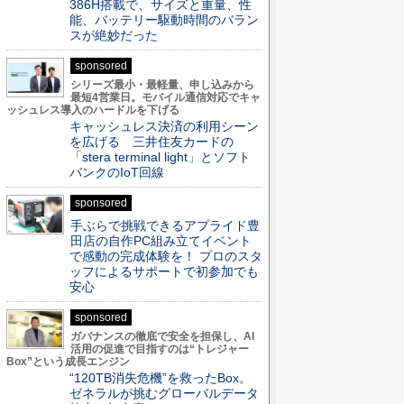
386H搭載で、サイズと重量、性
能、バッテリー駆動時間のバラン
スが絶妙だった
sponsored
シリーズ最小・最軽量、申し込みから
最短4営業日。モバイル通信対応でキャ
ッシュレス導入のハードルを下げる
キャッシュレス決済の利用シーン
を広げる 三井住友カードの
「stera terminal light」とソフト
バンクのIoT回線
sponsored
手ぶらで挑戦できるアプライド豊
田店の自作PC組み立てイベント
で感動の完成体験を！ プロのスタ
ッフによるサポートで初参加でも
安心
sponsored
ガバナンスの徹底で安全を担保し、AI
活用の促進で目指すのは“トレジャー
Box”という成長エンジン
“120TB消失危機”を救ったBox。
ゼネラルが挑むグローバルデータ