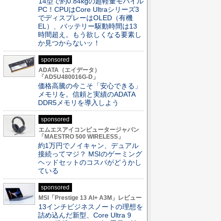
14型で約0.84kgの超軽量モバイル
PC！CPUはCore Ultraシリーズ3
でディスプレーはOLED（有機
EL）、バッテリー駆動時間は13
時間超え。もう欲しくなる要素し
か見つからないッ！
sponsored
ADATA（エイデータ）
「AD5U480016G-D」
価格高騰の今こそ「安心できる」
メモリを。信頼と実績のADATA
DDR5メモリを導入しよう
sponsored
エムエスアイコンピュータージャパン
「MAESTRO 500 WIRELESS」
約1万円でノイキャン、デュアル
接続ってマジ？ MSIのゲーミング
ヘッドセットのコスパがどうかし
ている
sponsored
MSI「Prestige 13 AI+ A3M」レビュー
13インチビジネスノートの理想を
詰め込んだ新型、Core Ultra 9