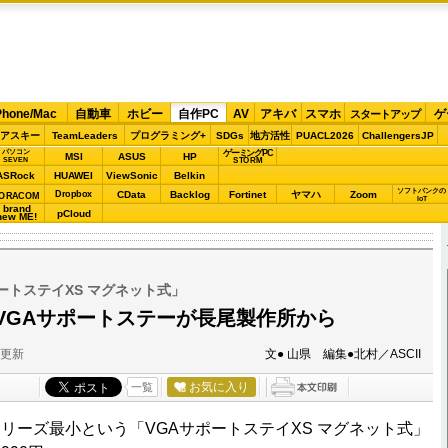
Phone/Mac
自動車
ホビー
自作PC
AV
アキバ
スマホ
ゲ
スタートアップ
アスキー
TeamLeaders
プログラミング+
SDGs
地方活性
PUACL2026
ChallengersJP
パソコン
ゲーミングPC
MSI
ASUS
HP
STORM
SEVEN
ASRock
HUAWEI
ViewSonic
Belkin
ソフトバンクの
Dropbox
CData
Backlog
Fortinet
ヤマハ
Zoom
ORACOM
IoT
brand
pCloud
new ME!
ートステイXS マグネット式」
VGAサポートステーが長尾製作所から
分更新
文● 山県 編集●北村／ASCII
お気に入り
一覧
ーズ最小という「VGAサポートステイXS マグネット式」