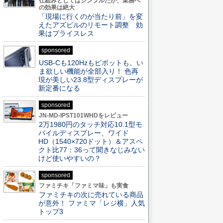
仕組みとしてはシンプルだが、業務へ
の効果は絶大
「現場に行くのが当たり前」を変
えたアズビルのリモート調整 効
果はプライスレス
sponsored
USB-Cも120Hzもピボットも。い
ま欲しい機能が全部入り！ 色再
現が美しい23.8型ディスプレーが
新定番になる
sponsored
JN-MD-IPST101WHDをレビュー
2万1980円のタッチ対応10.1型モ
バイルディスプレー、ワイド
HD（1540×720ドット）＆アスペ
クト比77：36って聞きなじみない
けど使いやすいの？
sponsored
ファミチキ「ファミマ味」も実食
ファミチキの次に売れている商品
が意外！ ファミマ「レジ横」人気
トップ3