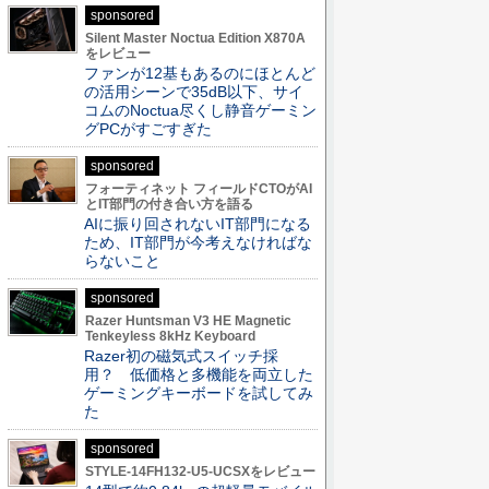
sponsored
Silent Master Noctua Edition X870A
をレビュー
ファンが12基もあるのにほとんど
の活用シーンで35dB以下、サイ
コムのNoctua尽くし静音ゲーミン
グPCがすごすぎた
sponsored
フォーティネット フィールドCTOがAI
とIT部門の付き合い方を語る
AIに振り回されないIT部門になる
ため、IT部門が今考えなければな
らないこと
sponsored
Razer Huntsman V3 HE Magnetic
Tenkeyless 8kHz Keyboard
Razer初の磁気式スイッチ採
用？ 低価格と多機能を両立した
ゲーミングキーボードを試してみ
た
sponsored
STYLE-14FH132-U5-UCSXをレビュー