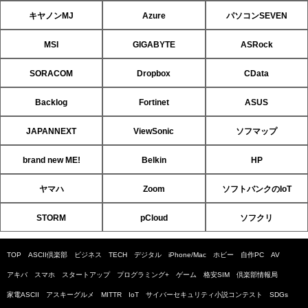
キヤノンMJ
Azure
パソコンSEVEN
MSI
GIGABYTE
ASRock
SORACOM
Dropbox
CData
Backlog
Fortinet
ASUS
JAPANNEXT
ViewSonic
ソフマップ
brand new ME!
Belkin
HP
ヤマハ
Zoom
ソフトバンクのIoT
STORM
pCloud
ソフクリ
TOP
ASCII倶楽部
ビジネス
TECH
デジタル
iPhone/Mac
ホビー
自作PC
AV
アキバ
スマホ
スタートアップ
プログラミング+
ゲーム
格安SIM
倶楽部情報局
家電ASCII
アスキーグルメ
MITTR
IoT
サイバーセキュリティ小説コンテスト
SDGs