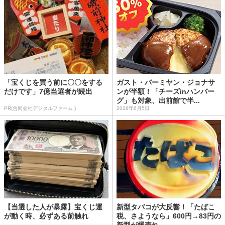
「宝くじを買う前に〇〇をする
ガスト・バーミヤン・ジョナサ
だけです」7億当選者が続出
ンが半額！「チーズinハンバー
グ」も対象、出前館で半...
PR(合同会社デジタルファーム )
2026年6月5日
【当選した人が暴露】宝くじ運
新型タバコが大反響！「たばこ
が動く時、必ずある前触れ
税、さようなら」600円→83円の
新型が爆売れ