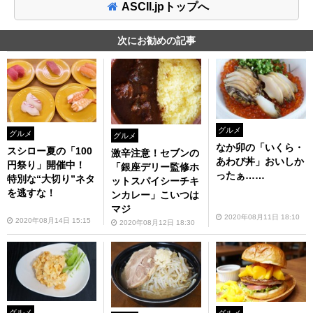
ASCII.jpトップへ
次にお勧めの記事
グルメ
グルメ
グルメ
なか卯の「いくら・
スシロー夏の「100
激辛注意！セブンの
あわび丼」おいしか
円祭り」開催中！
「銀座デリー監修ホ
ったぁ……
特別な“大切り”ネタ
ットスパイシーチキ
を逃すな！
ンカレー」こいつは
マジ
2020年08月11日 18:10
2020年08月14日 15:15
2020年08月12日 18:30
グルメ
グルメ