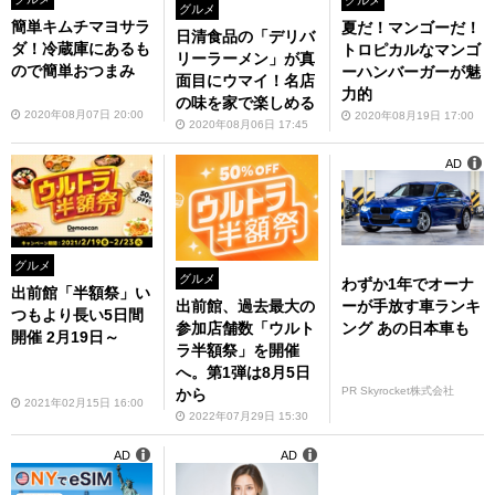
グルメ
簡単キムチマヨサラ
夏だ！マンゴーだ！
日清食品の「デリバ
ダ！冷蔵庫にあるも
トロピカルなマンゴ
リーラーメン」が真
ので簡単おつまみ
ーハンバーガーが魅
面目にウマイ！名店
力的
の味を家で楽しめる
2020年08月07日 20:00
2020年08月19日 17:00
2020年08月06日 17:45
AD
グルメ
グルメ
わずか1年でオーナ
出前館「半額祭」い
ーが手放す車ランキ
出前館、過去最大の
つもより長い5日間
ング あの日本車も
参加店舗数「ウルト
開催 2月19日～
ラ半額祭」を開催
へ。第1弾は8月5日
PR Skyrocket株式会社
から
2021年02月15日 16:00
2022年07月29日 15:30
AD
AD