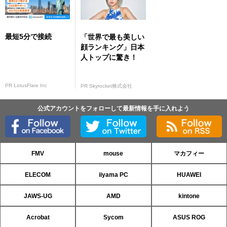
最短5分で接続
「世界で最も美しい
顔ランキング」日本
人トップに驚き！
PR LotusFlare Inc
PR Skyrocket株式会社
公式アカウントをフォローして最新情報を手に入れよう
FMV
mouse
マカフィー
ELECOM
iiyama PC
HUAWEI
JAWS-UG
AMD
kintone
Acrobat
Sycom
ASUS ROG