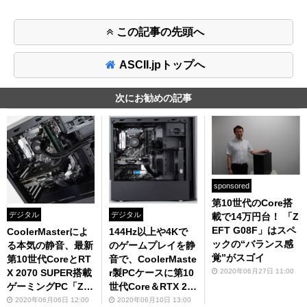
この記事の先頭へ
ASCII.jpトップへ
次にお勧めの記事
sponsored
第10世代のCore搭
デジタル
デジタル
載で14万円台！ 「Z
EFT G08F」はスペ
CoolerMasterによ
144Hz以上や4Kで
ックの“バランス感
る本気の静音、最新
のゲームプレイを静
覚”がスゴイ
第10世代CoreとRT
音で、CoolerMaste
2020年06月27日 11:00
X 2070 SUPER搭載
r製PCケースに第10
ゲーミングPC「ZE
世代Core＆RTX 20
FT GS600」
70 SUPER搭載「ZE
2020年06月06日 12:00
2020年06月10日 13:00