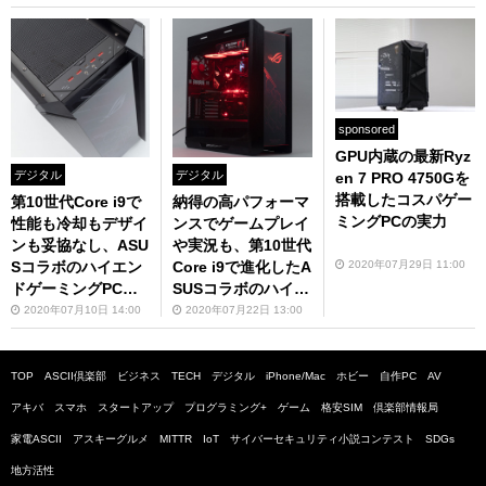
FT GS600」
sponsored
GPU内蔵の最新Ryz
デジタル
デジタル
en 7 PRO 4750Gを
搭載したコスパゲー
第10世代Core i9で
納得の高パフォーマ
ミングPCの実力
性能も冷却もデザイ
ンスでゲームプレイ
ンも妥協なし、ASU
や実況も、第10世代
2020年07月29日 11:00
Sコラボのハイエン
Core i9で進化したA
ドゲーミングPC「Z
SUSコラボのハイエ
EFT ASX2」
ンドゲーミングPC
2020年07月10日 14:00
2020年07月22日 13:00
「ZEFT ASX2」
TOP
ASCII倶楽部
ビジネス
TECH
デジタル
iPhone/Mac
ホビー
自作PC
AV
アキバ
スマホ
スタートアップ
プログラミング+
ゲーム
格安SIM
倶楽部情報局
家電ASCII
アスキーグルメ
MITTR
IoT
サイバーセキュリティ小説コンテスト
SDGs
地方活性