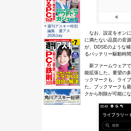
週刊アスキー特別
編集 週アス
なお、設定をオンにした後は、
2026July
に満たない品質の音源も
が、DDSEのような
るバッテリー駆動時
新ファームウェアで
能拡張した。要望の
ックマークも、ライ
た。ブックマークも最
クから削除が可能に