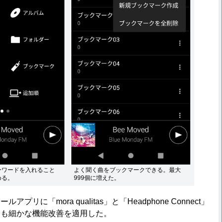
ーワードを入れること
よく聞く曲をブックマークできる。最大
める。
999個に増えた。
リに「mora qualitas」と「Headphone Connect」
にも細かな機能改善を適用した。