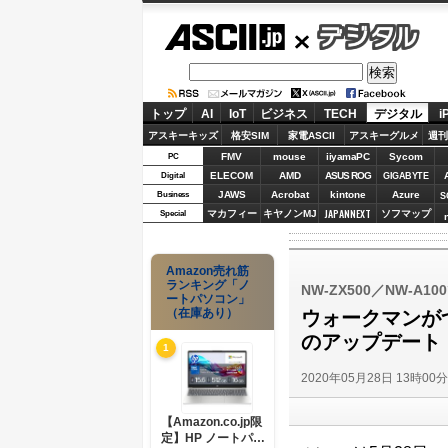
ASCII.jp
デジタル
トップ
AI
IoT
ビジネス
TECH
デジタル
i
アスキーキッズ
格安SIM
家電ASCII
アスキーグルメ
週刊
FMV
mouse
iiyamaPC
Sycom
PC
ELECOM
AMD
ASUS ROG
Digital
GIGABYTE
JAWS
Acrobat
kintone
Azure
Business
S
JAPANNEXT
マカフィー
キヤノンMJ
ソフマップ
Special
Amazon売れ筋
ランキング「ノ
NW-ZX500／NW-
ートパソコン」
（在庫あり）
ウォークマンがつい
のアップデート
1
2020年05月28日 13時00
【Amazon.co.jp限
定】HP ノートパソ