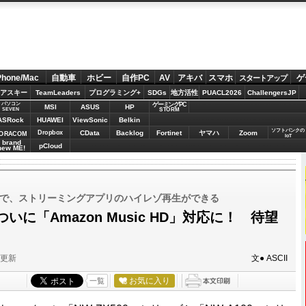
Phone/Mac
自動車
ホビー
自作PC
AV
アキバ
スマホ
ゲ
スタートアップ
アスキー
TeamLeaders
プログラミング+
SDGs
地方活性
PUACL2026
ChallengersJP
パソコン
ゲーミングPC
MSI
ASUS
HP
STORM
SEVEN
ASRock
HUAWEI
ViewSonic
Belkin
ソフトバンクの
Dropbox
CData
Backlog
Fortinet
ヤマハ
Zoom
ORACOM
IoT
brand
pCloud
new ME!
A100で、ストリーミングアプリのハイレゾ再生ができる
に「Amazon Music HD」対応に！ 待望
分更新
文● ASCII
お気に入り
一覧