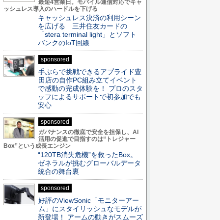
最短4営業日。モバイル通信対応でキャ
ッシュレス導入のハードルを下げる
キャッシュレス決済の利用シーン
を広げる 三井住友カードの
「stera terminal light」とソフト
バンクのIoT回線
sponsored
手ぶらで挑戦できるアプライド豊
田店の自作PC組み立てイベント
で感動の完成体験を！ プロのスタ
ッフによるサポートで初参加でも
安心
sponsored
ガバナンスの徹底で安全を担保し、AI
活用の促進で目指すのは“トレジャー
Box”という成長エンジン
“120TB消失危機”を救ったBox。
ゼネラルが挑むグローバルデータ
統合の舞台裏
sponsored
好評のViewSonic「モニターアー
ム」にスタイリッシュなモデルが
新登場！ アームの動きがスムーズ