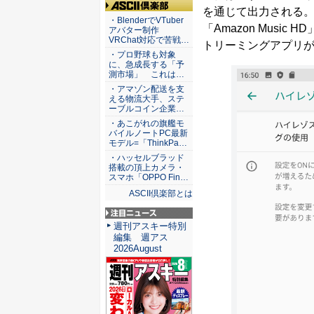
を通じて出力される
ASCII倶楽部
・BlenderでVTuber
「Amazon Music
アバター制作
VRChat対応で苦戦…
トリーミングアプリ
・プロ野球も対象
に、急成長する「予
測市場」 これは…
・アマゾン配送を支
える物流大手、ステ
ーブルコイン企業…
・あこがれの旗艦モ
バイルノートPC最新
モデル=「ThinkPa…
・ハッセルブラッド
搭載の頂上カメラ・
スマホ「OPPO Fin…
ASCII倶楽部とは
注目ニュース
週刊アスキー特別
編集 週アス
2026August