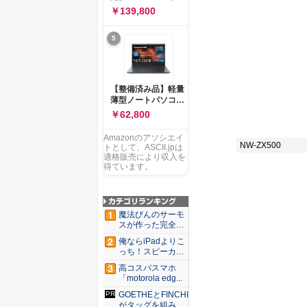
ー 83K9003JJP ノー
ソコン Vivobook 15
￥139,800
トPC
M1502NAQ 15.6イ
ンチ AMD Ryzen 7
5
170 メモリ16GB
SSD 512GB
Microsoft 365
Personal (24か月版)
搭載 Windows 11 重
【整備済み品】軽量
量1.7kg Wi-Fi 6E ク
薄型ノートパソコン
ワイエットブルー
dynabook G83 ■
￥62,800
M1502NAQ-
13.3型
R7165BUWS
FHD(1920x1080) -
Amazonのアソシエイ
高性能第11世代Core
NW-ZX500
トとして、ASCII.jpは
i5-1135G7 - メモリ
適格販売により収入を
16GB - SSD 256GB
得ています。
- Webカメラ -
WiFi&Bluetooth -
USB Type-C - MS
Office 2021 - Win11
魔法びんのサーモ
搭載
スが作った完全遮
光100...
俺ならiPadよりこ
っち！スピーカー
9個...
高コスパスマホ
「motorola edg...
GOETHEとFINCHI
がタッグを組み...