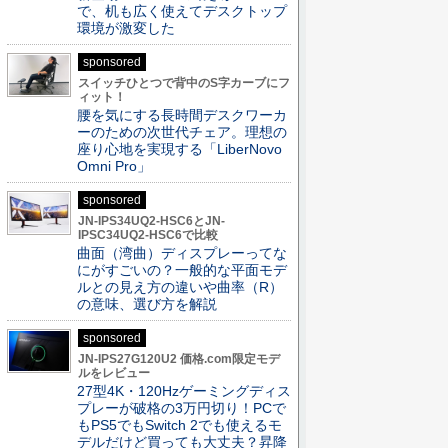
で、机も広く使えてデスクトップ
環境が激変した
sponsored
スイッチひとつで背中のS字カーブにフ
ィット！
腰を気にする長時間デスクワーカ
ーのための次世代チェア。理想の
座り心地を実現する「LiberNovo
Omni Pro」
sponsored
JN-IPS34UQ2-HSC6とJN-
IPSC34UQ2-HSC6で比較
曲面（湾曲）ディスプレーってな
にがすごいの？一般的な平面モデ
ルとの見え方の違いや曲率（R）
の意味、選び方を解説
sponsored
JN-IPS27G120U2 価格.com限定モデ
ルをレビュー
27型4K・120Hzゲーミングディス
プレーが破格の3万円切り！PCで
もPS5でもSwitch 2でも使えるモ
デルだけど買っても大丈夫？昇降