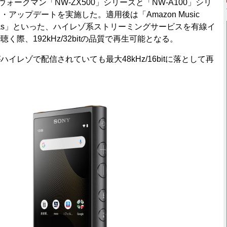
ォークマン「NW-ZX500」シリーズと「NW-A100」シリ
アップデートを実施した。適用後は「Amazon Music
ualitas」といった、ハイレゾ系ストリーミングサービスを有線イ
く際、192kHz/32bitの品質で再生可能となる。
レゾで配信されていても最大48kHz/16bitに落として再