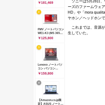
ソニーは5月28日、ウ
コン 15-fd 15.6イン
￥181,469
チ インテル Core 5
ーズのファームウェア・
120U メモリ16GB
HD」や「mora q
2
SSD512GB
Windows 11
ヤホン／ヘッドホンで聴
Microsoft Office
2024搭載 WPS
これまでは、音源がハイ
Office搭載 カメラシ
FMV ノートパソコン
ャッター 指紋認証 薄
生していた。
WE1-K3 (MS 365
型 Copilotキー搭載
Personal/Copilotキ
￥125,800
ナチュラルシルバー
ー搭載/Win 11/15.6
(BJ0M5PA-AAAI)
型/Core
3
i5/16GB/SSD
512GB/ホワイト)
FMVWK3E15W_AZ
Lenovo ノートパソ
コン パソコン
IdeaPad Slim 3 14.0
￥159,800
インチ AMD
Ryzen™ 5 8640HS
4
メモリ16GB
SSD512GB
Microsoft 365 試用
版 Windows11 バッ
テリー駆動12.6時間
【Amazon.co.jp限
重量1.39kg ルナグレ
定】ASUS ノートパ