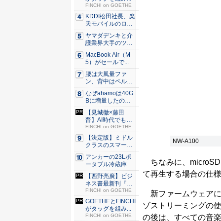
FINCHI on GOETHE
KDDI松田社長、楽
天モバイルのロー
ミン...
ヤマダデンキと介
護業界大手のツク
イが協業...
MacBook Air（M
5）がセールで...
腰は大風量ファ
ン、背中はペルチ
ェ冷却。ダ...
なぜahamoは40G
Bに増量したの
か ...
【見城徹×藤田
晋】AI時代でも変
わらない...
FINCHI on GOETHE
【決定版】ミドル
NW-A100
クラスのスマート
フォンの...
アンカーの23Lポ
ちなみに、micro
ータブル冷蔵庫が
Ama...
て再生する場合の仕様は
【西野亮廣】ビジ
ネス書最新刊『北
極星 僕...
FINCHI on GOETHE
新ファームウェアに
GOETHEとFINCHI
ゾストリーミングの
がタッグを組み...
FINCHI on GOETHE
の後は、すべての音楽ス