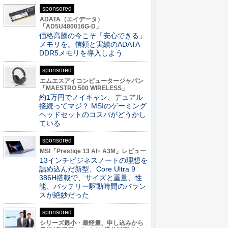
sponsored
ADATA（エイデータ）
「AD5U480016G-D」
価格高騰の今こそ「安心できる」
メモリを。信頼と実績のADATA
DDR5メモリを導入しよう
sponsored
エムエスアイコンピュータージャパン
「MAESTRO 500 WIRELESS」
約1万円でノイキャン、デュアル
接続ってマジ？ MSIのゲーミング
ヘッドセットのコスパがどうかし
ている
sponsored
MSI「Prestige 13 AI+ A3M」レビュー
13インチビジネスノートの理想を
詰め込んだ新型、Core Ultra 9
386H搭載で、サイズと重量、性
能、バッテリー駆動時間のバラン
スが絶妙だった
sponsored
シリーズ最小・最軽量、申し込みから