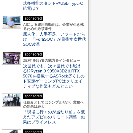
式多機能スタンドやUSB Typc-C
給電は？
sponsored
AIによる運用自動化は、企業が生き残
るための必須条件
属人化、人手不足、アラートだら
け 「FortiSOC」が目指す次世代
SOC改革
sponsored
ZEFT R65YBの魅力をインタビュー
次世代でも、次々世代でも戦え
る!?Ryzen 9 9950X3D2＆RTX
5070を搭載するASRock尽くしの
ド安定ゲーミングPCはクリエイ
ティブな作業もどんとこい
sponsored
仕組みとしてはシンプルだが、業務へ
の効果は絶大
「現場に行くのが当たり前」を変
えたアズビルのリモート調整 効
果はプライスレス
sponsored