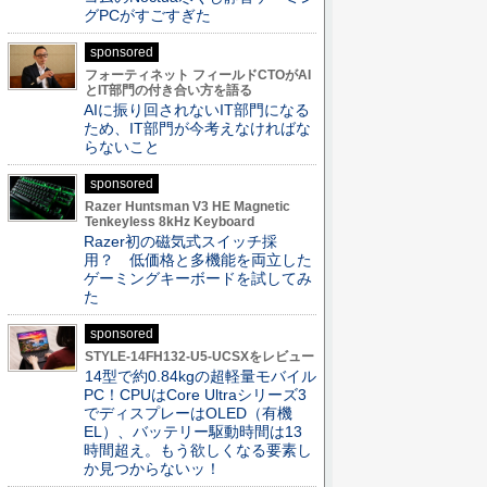
グPCがすごすぎた
sponsored
フォーティネット フィールドCTOがAI
とIT部門の付き合い方を語る
AIに振り回されないIT部門になる
ため、IT部門が今考えなければな
らないこと
sponsored
Razer Huntsman V3 HE Magnetic
Tenkeyless 8kHz Keyboard
Razer初の磁気式スイッチ採
用？ 低価格と多機能を両立した
ゲーミングキーボードを試してみ
た
sponsored
STYLE-14FH132-U5-UCSXをレビュー
14型で約0.84kgの超軽量モバイル
PC！CPUはCore Ultraシリーズ3
でディスプレーはOLED（有機
EL）、バッテリー駆動時間は13
時間超え。もう欲しくなる要素し
か見つからないッ！