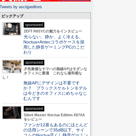
Tweets by asciijpeditors
ピックアップ
sponsored
ZEFT R65YCの魅力をインタビュー
光らない、静か、よく冷える。
Noctua×Antecコラボケースを採
用した静音ゲーミングPCのこだ
わり
sponsored
才色兼備なヤマハの無線APはモダンな
オフィスに最適 これなら違和感な
し！
無線APにデザインは不要です
か？ ブラックスケルトンモデル
は今どきのオフィスにめちゃなじ
むんです
sponsored
Silent Master Noctua Edition X870A
をレビュー
ファンが12基もあるのにほとんど
の活用シーンで35dB以下、サイ
コムのNoctua尽くし静音ゲーミン