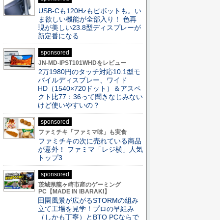
USB-Cも120Hzもピボットも。い
ま欲しい機能が全部入り！ 色再
現が美しい23.8型ディスプレーが
新定番になる
sponsored
JN-MD-IPST101WHDをレビュー
2万1980円のタッチ対応10.1型モ
バイルディスプレー、ワイド
HD（1540×720ドット）＆アスペ
クト比77：36って聞きなじみない
けど使いやすいの？
sponsored
ファミチキ「ファミマ味」も実食
ファミチキの次に売れている商品
が意外！ ファミマ「レジ横」人気
トップ3
sponsored
茨城県龍ヶ崎市産のゲーミング
PC【MADE IN IBARAKI】
田園風景が広がるSTORMの組み
立て工場を見学！プロの早組み
（しかも丁寧）とBTO PCならで