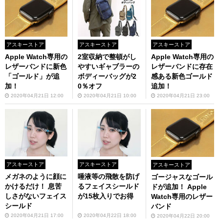
アスキーストア
アスキーストア
アスキーストア
Apple Watch専用の
2室収納で整頓がし
Apple Watch専用の
レザーバンドに新色
やすいギャブラーの
レザーバンドに存在
「ゴールド」が追
ボディーバッグが2
感ある新色ゴールド
加！
0％オフ
追加！
2020年04月21日 12:00
2020年04月21日 10:00
2020年04月21日 23:00
アスキーストア
アスキーストア
アスキーストア
メガネのように顔に
唾液等の飛散を防げ
ゴージャスなゴール
かけるだけ！ 息苦
るフェイスシールド
ドが追加！ Apple
しさがないフェイス
が15枚入りでお得
Watch専用のレザー
シールド
バンド
2020年04月21日 17:00
2020年04月22日 18:00
2020年04月22日 20:00