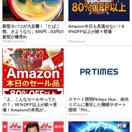
新型タバコが大反響！「たばこ
Amazon今日も見逃せない！8
税、さようなら」600円→83円の
0%OFF以上が続々登場
新型が爆売れ
PR(株式会社HAL)
PR(Amazon)
「え、こんなセールやってた
スマート照明Philips Hue、体内
の？」80％OFF以上が続々登
リズムに着目した睡眠サポート
場！Amazonの本気が...
照明「Phi...
PR(Amazon)
2026年8月6日