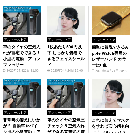
アスキーストア
アスキーストア
アスキーストア
車のタイヤの空気入
1枚あたり500円以
簡単に着脱できるA
れが自宅でできる！
下 しっかり装着で
pple Watch専用の
小型の電動エアコン
きるフェイスシール
レザーバンド カラ
プレッサー
ド
ーは6色
2020年04月22日 21:00
2020年04月24日 19:00
2020年04月24日 20:00
アスキーストア
アスキーストア
アスキーストア
非常時の備えにいか
車のタイヤの空気圧
これに加えてマスク
が？ 自動車やバイ
チェック＆空気入れ
をすれば安心感も向
ク用の小型電動エア
ができる充電式の電
上！ フルフェイス