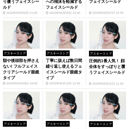
り覆うフェイスシー
への飛沫を軽減する
フェイスシールド
ルド
フェイスシールド
2020年06月04日 21:00
2020年06月05日 23:00
2020年06月07日 22:00
アスキーストア
アスキーストア
アスキーストア
額や後頭部を押さえ
丁寧に扱えば数日間
圧倒的1番人気！ 顔
ない! フルフェイス
繰り返し使えるフェ
全体をすっぽりと覆
クリアシールド眼鏡
イスシールド眼鏡タ
うフェイスシールド
タイプ
イプ
2020年06月09日 18:00
2020年06月10日 21:00
2020年06月12日 21:00
アスキーストア
アスキーストア
アスキーストア