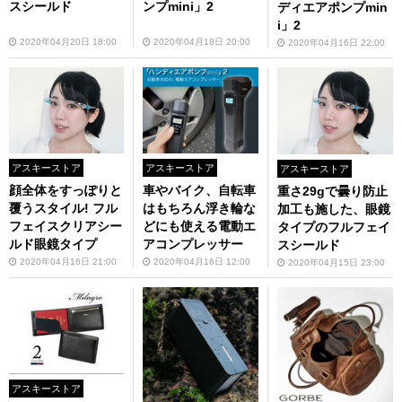
スシールド
ンプmini」2
ディエアポンプmin
i」2
2020年04月20日 18:00
2020年04月18日 20:00
2020年04月16日 22:00
アスキーストア
アスキーストア
アスキーストア
顔全体をすっぽりと
車やバイク、自転車
重さ29gで曇り防止
覆うスタイル! フル
はもちろん浮き輪な
加工も施した、眼鏡
フェイスクリアシー
どにも使える電動エ
タイプのフルフェイ
ルド眼鏡タイプ
アコンプレッサー
スシールド
2020年04月16日 21:00
2020年04月16日 12:00
2020年04月15日 23:00
アスキーストア