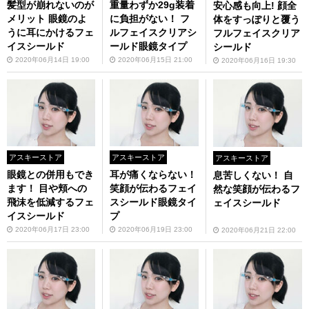
髪型が崩れないのが
重量わずか29g装着
安心感も向上! 顔全
メリット 眼鏡のよ
に負担がない！ フ
体をすっぽりと覆う
うに耳にかけるフェ
ルフェイスクリアシ
フルフェイスクリア
イスシールド
ールド眼鏡タイプ
シールド
2020年06月14日 19:00
2020年06月15日 21:00
2020年06月16日 19:30
アスキーストア
アスキーストア
アスキーストア
眼鏡との併用もでき
耳が痛くならない！
息苦しくない！ 自
ます！ 目や頬への
笑顔が伝わるフェイ
然な笑顔が伝わるフ
飛沫を低減するフェ
スシールド眼鏡タイ
ェイスシールド
イスシールド
プ
2020年06月17日 23:00
2020年06月19日 23:00
2020年06月21日 22:00