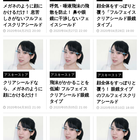
メガネのように顔に
呼気・唾液飛沫の飛
顔全体をすっぽりと
かけるだけ！ 息苦
散を防止！ 鼻や眼
覆う「フルフェイス
しさがないフルフェ
鏡に干渉しないフェ
クリアシールド眼鏡
イスクリアシールド
イスシールド
タイプ」
2020年04月25日 20:00
2020年04月27日 22:00
2020年04月28日 19:00
アスキーストア
アスキーストア
アスキーストア
クリアシールドな
飛沫がかかることを
顔全体をすっぽりと
ら、メガネのように
低減! フルフェイス
覆う！ 眼鏡タイプ
顔にかけるだけ！
クリアシールド眼鏡
のフルフェイスクリ
タイプ
アシールド
2020年04月30日 21:00
2020年05月05日 21:00
2020年05月10日 18:00