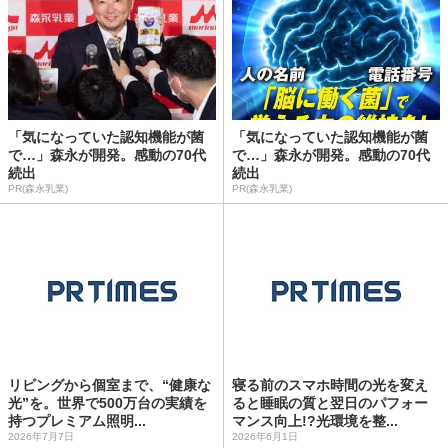
「気になっていた認知機能が菌
「気になっていた認知機能が菌
で…」森永が開発。感動の70代
で…」森永が開発。感動の70代
続出
続出
PR(森永乳業)
PR(森永乳業)
リビングから個室まで、“健康な
寝る前のスマホ時間の光を変え
光”を。世界で500万台の実績を
ると睡眠の質と翌日のパフォー
持つプレミアム照明...
マンス向上!?光環境を整...
2026年7月7日
2026年6月1日