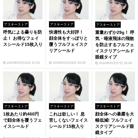
アスキーストア
アスキーストア
アスキーストア
呼気による曇りを防
快適性も大好評！
重量わずか29g！ 呼
止！ お得なフェイ
顔全体をすっぽりと
気・唾液飛沫の飛散
スシールド15枚入り
覆うフルフェイスク
を防止するフルフェ
リアシールド
イスクリアシールド
眼鏡タイプ
2020年05月24日 22:00
2020年05月26日 20:00
2020年05月27日 20:00
アスキーストア
アスキーストア
アスキーストア
1枚あたり約460円
これは欲しい！ 息
顔全体への暴露を大
で顔全体を覆うフェ
苦しくないフェイス
幅低減! フルフェイ
イスシールド
シールド15枚入り
スクリアシールド眼
鏡タイプ