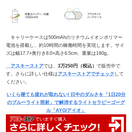
キャリーケースは500mAhのリチウムイオンポリマー
電池を搭載し、約10時間の稼働時間を実現します。サイ
ズは幅17.7×奥行き8.0×高さ6.5cm、重量は180g。
アスキーストア
では、
3万250円
（税込）
で販売中で
す。さらに詳しい仕様は
アスキーストアでチェック
して
ください。
いくら寝ても疲れが取れない! 日中のダルさを「1日20分
のブルーライト照射」で解消するライトセラピーゴーグ
ル「AYO/アイオ」