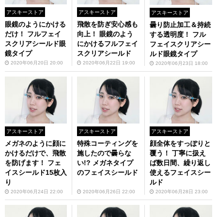
アスキーストア
アスキーストア
アスキーストア
眼鏡のようにかける
飛散を防ぎ安心感も
曇り防止加工＆持続
だけ！ フルフェイ
向上！ 眼鏡のよう
する透明度！ フル
スクリアシールド眼
にかけるフルフェイ
フェイスクリアシー
鏡タイプ
スクリアシールド
ルド眼鏡タイプ
2020年06月20日 20:00
2020年06月22日 19:00
2020年06月23日 18:00
アスキーストア
アスキーストア
アスキーストア
メガネのように顔に
特殊コーティングを
顔全体をすっぽりと
かけるだけで、飛散
施したので曇らな
覆う！ 丁寧に扱え
を防げます！ フェ
い!? メガネタイプ
ば数日間、繰り返し
イスシールド15枚入
のフェイスシールド
使えるフェイスシー
り
ルド
2020年06月24日 22:00
2020年06月26日 22:00
2020年06月28日 23:00