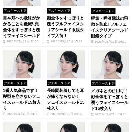
アスキーストア
アスキーストア
アスキーストア
目や頬への飛沫がか
顔全体をすっぽりと
呼気・唾液飛沫の飛
かることを低減! 顔
覆うフルフェイスク
散を防止! フルフェ
全体をすっぽりと覆
リアシールド眼鏡タ
イスクリアシールド
うフェイスシールド
イプ入荷！
眼鏡タイプ
2020年05月12日 21:00
2020年05月16日 15:00
2020年05月18日 20:00
アスキーストア
アスキーストア
アスキーストア
1番人気商品です！
長時間装着しても耳
メガネとの併用可！
髪型を崩さないフェ
が痛くならない！
顔全体をすっぽりと
イスシールド15枚入
フェイスシールド15
覆うフェイスシール
り
枚入り
ド15枚入り
2020年05月20日 23:00
2020年05月22日 23:00
2020年05月21日 20:00