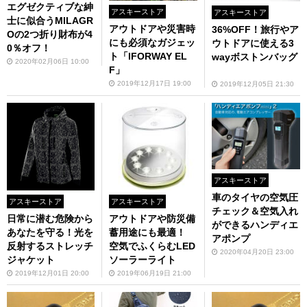
エグゼクティブな紳
アスキーストア
アスキーストア
士に似合うMILAGR
アウトドアや災害時
36%OFF！旅行やア
Oの2つ折り財布が4
にも必須なガジェッ
ウトドアに使える3
0％オフ！
ト「IFORWAY EL
wayボストンバッグ
2020年02月06日 10:00
F」
2019年12月17日 19:00
2019年12月05日 21:30
アスキーストア
車のタイヤの空気圧
アスキーストア
アスキーストア
チェック＆空気入れ
日常に潜む危険から
アウトドアや防災備
ができるハンディエ
あなたを守る！光を
蓄用途にも最適！
アポンプ
反射するストレッチ
空気でふくらむLED
2020年04月20日 23:00
ジャケット
ソーラーライト
2019年12月01日 20:00
2019年06月19日 21:00