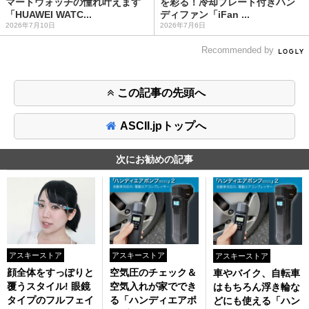
マートウォッチの憧れ叶えます
を彩る！冷却プレート付きハン
「HUAWEI WATC...
ディファン「iFan ...
2026年7月10日
2026年7月6日
Recommended by
この記事の先頭へ
ASCII.jpトップへ
次にお勧めの記事
アスキーストア
アスキーストア
アスキーストア
顔全体をすっぽりと
空気圧のチェック＆
車やバイク、自転車
覆うスタイル! 眼鏡
空気入れが家ででき
はもちろん浮き輪な
タイプのフルフェイ
る「ハンディエアポ
どにも使える「ハン