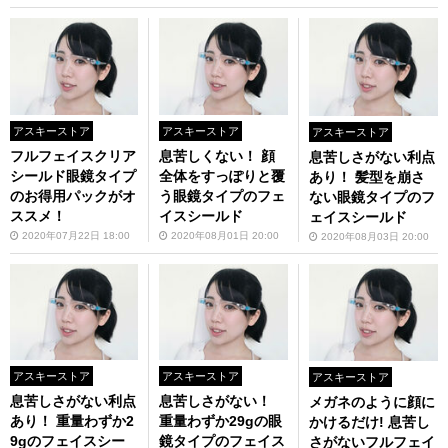
アスキーストア
アスキーストア
アスキーストア
フルフェイスクリア
息苦しくない！ 顔
息苦しさがない利点
シールド眼鏡タイプ
全体をすっぽりと覆
あり！ 髪型を崩さ
のお得用パックがオ
う眼鏡タイプのフェ
ない眼鏡タイプのフ
ススメ！
イスシールド
ェイスシールド
2020年07月22日 18:00
2020年08月01日 20:00
2020年08月03日 20:00
アスキーストア
アスキーストア
アスキーストア
息苦しさがない利点
息苦しさがない！
メガネのように顔に
あり！ 重量わずか2
重量わずか29gの眼
かけるだけ! 息苦し
9gのフェイスシー
鏡タイプのフェイス
さがないフルフェイ