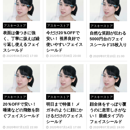
アスキーストア
アスキーストア
アスキーストア
表面は傷つきに強
今だけ20％OFFで
自然な笑顔が伝わる
く、丁寧に扱えば繰
安い！ 視界良好で
5000円台のフェイ
り返し使えるフェイ
使いやすいフェイス
スシールド15枚入り
スシールド
シールド
2020年06月29日 17:00
2020年07月08日 23:00
2020年07月10日 21:00
アスキーストア
アスキーストア
アスキーストア
20％OFFで安い！
明日まで特価！ メ
顔全体をすっぽり覆
唾液などの飛散を防
ガネのように顔にか
うのに息苦しさがな
ぐフェイスシールド
けるだけのフェイス
い！ 眼鏡タイプの
シールド
フェイスシールド
2020年07月12日 22:00
2020年07月14日 17:00
2020年07月18日 19:00