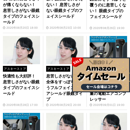
が痛くならない！
ない！ 息苦しさが
覆うのに息苦しくな
息苦しさがない眼鏡
ない眼鏡タイプのフ
い！ 眼鏡タイプの
タイプのフェイスシ
ェイスシールド
フェイスシールド
ールド
2020年08月20日 18:00
2020年08月23日 10:00
2020年08月26日 19:00
アスキーストア
アスキーストア
アスキーストア
快適性も大好評！
息苦しさがない！顔
車のタイヤの空気入
息苦しさがない眼鏡
全体をすっぽりと覆
れ＆空気圧チェック
タイプのフェイスシ
うフルフェイスクリ
ができる！ 小型軽
ールド
アシールド眼鏡タイ
量の電動エアコンプ
プ
レッサー
2020年08月28日 17:00
2020年08月29日 20:00
2020年09月01日 19:00