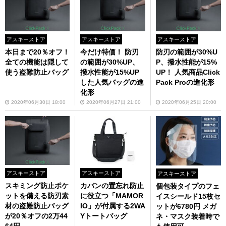
アスキーストア
アスキーストア
アスキーストア
本日まで20％オフ！
今だけ特価！ 防刃
防刃の範囲が30%U
全ての機能は隠して
の範囲が30%UP、
P、撥水性能が15%
使う盗難防止バッグ
撥水性能が15%UP
UP！ 人気商品Click
した人気バッグの進
Pack Proの進化形
化形
2020年06月30日 18:00
2020年06月27日 21:00
2020年06月25日 20:00
アスキーストア
アスキーストア
アスキーストア
スキミング防止ポケ
カバンの置忘れ防止
個包装タイプのフェ
ットを備える防刃素
に役立つ「MAMOR
イスシールド15枚セ
材の盗難防止バッグ
IO」が付属する2WA
ットが6780円 メガ
が20％オフの2万44
Yトートバッグ
ネ・マスク装着時で