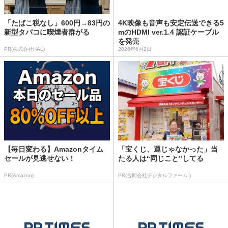
「たばこ税なし」600円→83円の
4K映像も音声も安定伝送できる5
新型タバコに喫煙者群がる
mのHDMI ver.1.4 認証ケーブル
を発売
PR(株式会社HAL)
2026年6月2日
【毎日変わる】Amazonタイム
「宝くじ、運じゃなかった」当
セールが見逃せない！
たる人は“同じこと”してる
PR(Amazon)
PR(合同会社デジタルファーム )