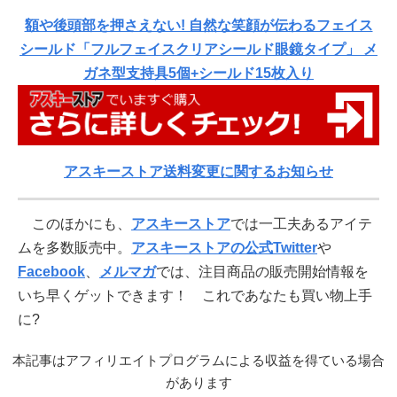
額や後頭部を押さえない! 自然な笑顔が伝わるフェイス
シールド「フルフェイスクリアシールド眼鏡タイプ」 メ
ガネ型支持具5個+シールド15枚入り
アスキーストア送料変更に関するお知らせ
このほかにも、
アスキーストア
では一工夫あるアイテ
ムを多数販売中。
アスキーストアの公式Twitter
や
Facebook
、
メルマガ
では、注目商品の販売開始情報を
いち早くゲットできます！ これであなたも買い物上手
に?
本記事はアフィリエイトプログラムによる収益を得ている場合
があります