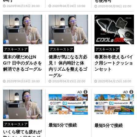
64円
も使用可
2020年06月15日 20:00
2020年06月16日 10:00
2020年06月08日 22:00
アスキーストア
アスキーストア
アスキーストア
週末の寝だめはN
健康が気になる方必
春夏秋冬使えるバイ
G!? 日中のダルさを
見！ 体内時計と体
ク用シートクッショ
解消できるゴーグル
内リズムを整えるゴ
ンセット
ーグル
2020年04月19日 20:00
2020年04月15日 22:00
2020年04月15日 10:00
AD
AD
アスキーストア
最短5分で接続
最短5分で接続
いくら寝ても疲れが