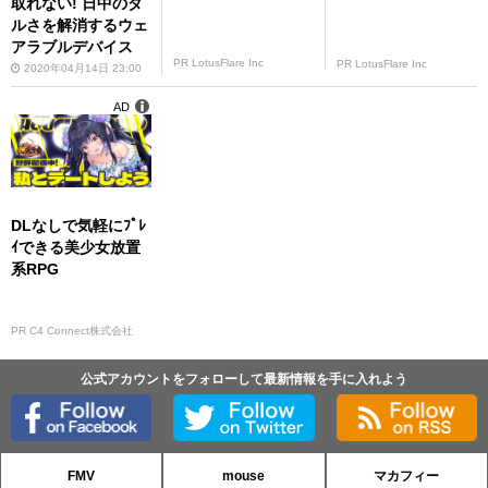
取れない! 日中のダ
ルさを解消するウェ
アラブルデバイス
PR LotusFlare Inc
PR LotusFlare Inc
2020年04月14日 23:00
AD
DLなしで気軽にﾌﾟﾚ
ｲできる美少女放置
系RPG
PR C4 Connect株式会社
公式アカウントをフォローして最新情報を手に入れよう
FMV
mouse
マカフィー