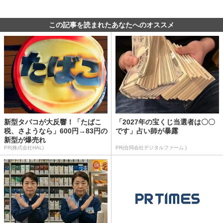
この記事を読まれたあなたへのオススメ
新型タバコが大反響！「たばこ
「2027年の宝くじ当選者は〇〇
税、さようなら」600円→83円の
です」占い師が暴露
新型が爆売れ
PR(株式会社HAL)
PR(合同会社デジタルファーム )