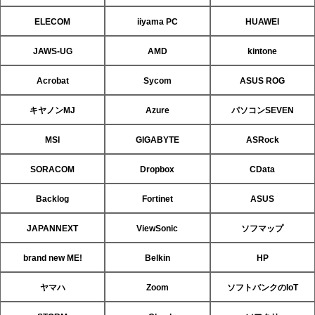
ELECOM
iiyama PC
HUAWEI
JAWS-UG
AMD
kintone
Acrobat
Sycom
ASUS ROG
キヤノンMJ
Azure
パソコンSEVEN
MSI
GIGABYTE
ASRock
SORACOM
Dropbox
CData
Backlog
Fortinet
ASUS
JAPANNEXT
ViewSonic
ソフマップ
brand new ME!
Belkin
HP
ヤマハ
Zoom
ソフトバンクのIoT