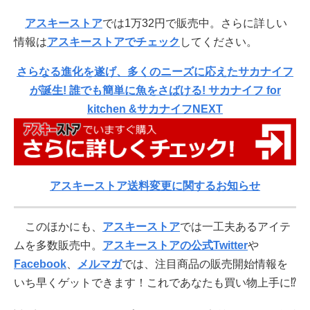
アスキーストア
では1万32円で販売中。さらに詳しい
情報は
アスキーストアでチェック
してください。
さらなる進化を遂げ、多くのニーズに応えたサカナイフ
が誕生! 誰でも簡単に魚をさばける! サカナイフ for
kitchen &サカナイフNEXT
アスキーストア送料変更に関するお知らせ
このほかにも、
アスキーストア
では一工夫あるアイテ
ムを多数販売中。
アスキーストアの公式Twitter
や
Facebook
、
メルマガ
では、注目商品の販売開始情報を
いち早くゲットできます！これであなたも買い物上手に⁉