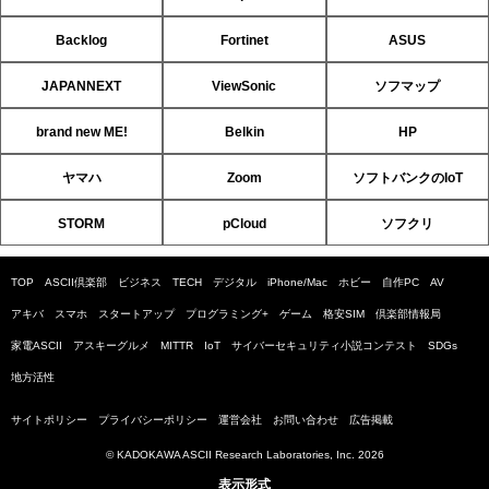
Backlog
Fortinet
ASUS
JAPANNEXT
ViewSonic
ソフマップ
brand new ME!
Belkin
HP
ヤマハ
Zoom
ソフトバンクのIoT
STORM
pCloud
ソフクリ
TOP
ASCII倶楽部
ビジネス
TECH
デジタル
iPhone/Mac
ホビー
自作PC
AV
アキバ
スマホ
スタートアップ
プログラミング+
ゲーム
格安SIM
倶楽部情報局
家電ASCII
アスキーグルメ
MITTR
IoT
サイバーセキュリティ小説コンテスト
SDGs
地方活性
サイトポリシー
プライバシーポリシー
運営会社
お問い合わせ
広告掲載
© KADOKAWA ASCII Research Laboratories, Inc. 2026
表示形式