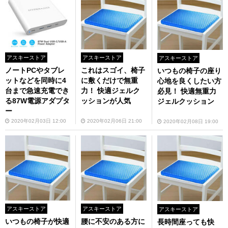
アスキーストア
アスキーストア
アスキーストア
ノートPCやタブレ
これはスゴイ、椅子
いつもの椅子の座り
ットなどを同時に4
に敷くだけで無重
心地を良くしたい方
台まで急速充電でき
力！ 快適ジェルク
必見！ 快適無重力
る87W電源アダプタ
ッションが人気
ジェルクッション
ー
2020年02月03日 12:00
2020年02月06日 21:00
2020年02月08日 19:00
アスキーストア
アスキーストア
アスキーストア
いつもの椅子が快適
腰に不安のある方に
長時間座っても快