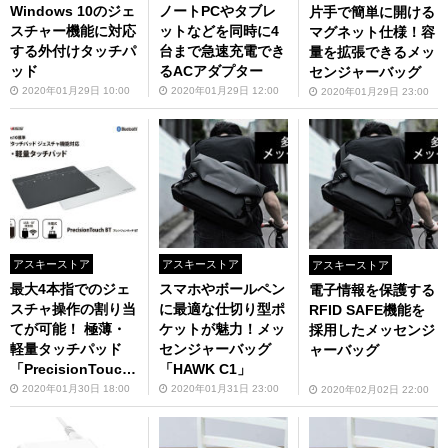
Windows 10のジェ
ノートPCやタブレ
片手で簡単に開ける
スチャー機能に対応
ットなどを同時に4
マグネット仕様！容
する外付けタッチパ
台まで急速充電でき
量を拡張できるメッ
ッド
るACアダプター
センジャーバッグ
2020年01月29日 10:00
2020年01月29日 12:00
2020年01月29日 23:00
アスキーストア
アスキーストア
アスキーストア
最大4本指でのジェ
スマホやボールペン
電子情報を保護する
スチャ操作の割り当
に最適な仕切り型ポ
RFID SAFE機能を
てが可能！ 極薄・
ケットが魅力！メッ
採用したメッセンジ
軽量タッチパッド
センジャーバッグ
ャーバッグ
「PrecisionTouch
「HAWK C1」
BT」
2020年01月30日 18:00
2020年01月31日 23:00
2020年02月02日 22:00