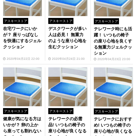
アスキーストア
アスキーストア
アスキーストア
在宅ワークにいか
デスクワークが多い
テレワーク時にも活
が？ 座りっぱなし
人は必見！ 無重力
躍！ いつもの椅子
を快適にするジェル
のような座り心地を
の座り心地を良くす
クッション
生むクッション
る無重力ジェルクッ
ション
2020年04月22日 22:00
2020年04月24日 21:00
2020年04月23日 23:00
アスキーストア
アスキーストア
アスキーストア
健康が気になる方は
テレワークの必需
テレワークにおすす
いかが？ 卵の上か
品! いつもの椅子の
め! いつもの椅子の
ら座っても割れない
座り心地が良くなる
座り心地が良くなる