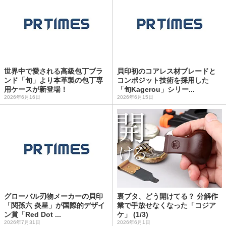
世界中で愛される高級包丁ブラ
貝印初のコアレス材ブレードと
ンド「旬」より本革製の包丁専
コンポジット技術を採用した
用ケースが新登場！
「旬Kagerou」シリー...
2026年6月16日
2026年6月15日
グローバル刃物メーカーの貝印
裏ブタ、どう開けてる？ 分解作
「関孫六 炎星」が国際的デザイ
業で手放せなくなった「コジア
ン賞「Red Dot ...
ケ」 (1/3)
2026年7月31日
2026年6月1日