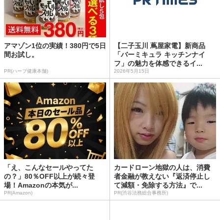
アマゾン1位の実績！380円で5日
【二子玉川 蔦屋家電】新商品
間お試し。
「バーミキュラ キッチンナイ
フ」の魅力を体感できるイ...
PR(ハーブ健康本舗)
2026年5月15日
「え、こんなセールやってた
カードローン地獄の人は、消費
の？」80％OFF以上が続々登
者金融が教えない『返済停止し
場！Amazonの本気が...
て減額・免除する方法』で...
PR(Amazon)
PR(渋谷法務総合事務所)