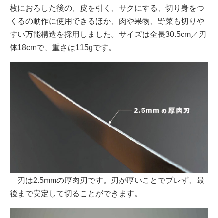
枚におろした後の、皮を引く、サクにする、切り身をつ
くるの動作に使用できるほか、肉や果物、野菜も切りや
すい万能構造を採用しました。サイズは全長30.5cm／刃
体18cmで、重さは115gです。
刃は2.5mmの厚肉刃です。刃が厚いことでブレず、最
後まで安定して切ることができます。