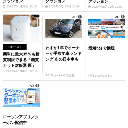
クッション
クッション
クッション
2020年04月26日 22:00
2020年04月27日 19:00
2020年05月08日 20:00
AD
AD
アスキーストア
わずか1年でオーナ
最短5分で接続
ーが手放す車ランキ
簡単に最大35％も糖
ング あの日本車も
質制限できる「糖質
カット炊飯器 匠」
2020年06月05日 12:30
PR Skyrocket株式会社
PR LotusFlare Inc
AD
ローソンアプリ／ク
ーポン配信中