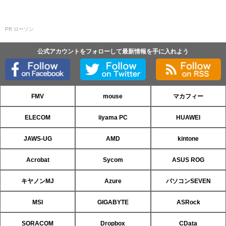
PR ローソン
公式アカウントをフォローして最新情報を手に入れよう
FMV
mouse
マカフィー
ELECOM
iiyama PC
HUAWEI
JAWS-UG
AMD
kintone
Acrobat
Sycom
ASUS ROG
キヤノンMJ
Azure
パソコンSEVEN
MSI
GIGABYTE
ASRock
SORACOM
Dropbox
CData