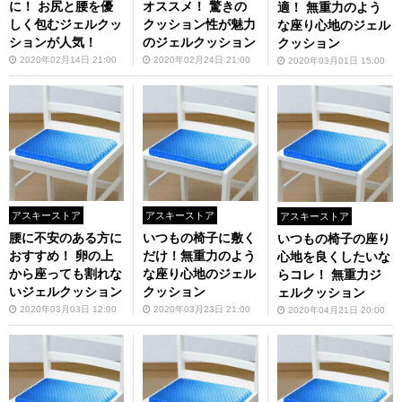
に！ お尻と腰を優
オススメ！ 驚きの
適！ 無重力のよう
しく包むジェルクッ
クッション性が魅力
な座り心地のジェル
ションが人気！
のジェルクッション
クッション
2020年02月14日 21:00
2020年02月24日 21:00
2020年03月01日 15:00
アスキーストア
アスキーストア
アスキーストア
腰に不安のある方に
いつもの椅子に敷く
いつもの椅子の座り
おすすめ！ 卵の上
だけ！無重力のよう
心地を良くしたいな
から座っても割れな
な座り心地のジェル
らコレ！ 無重力ジ
いジェルクッション
クッション
ェルクッション
2020年03月03日 12:00
2020年03月23日 21:00
2020年04月21日 20:00