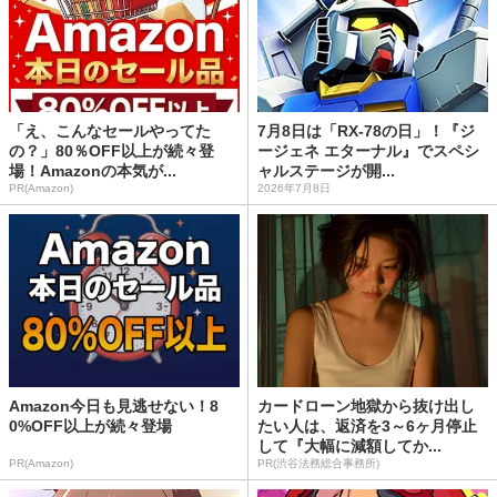
「え、こんなセールやってた
7月8日は「RX-78の日」！『ジ
の？」80％OFF以上が続々登
ージェネ エターナル』でスペシ
場！Amazonの本気が...
ャルステージが開...
PR(Amazon)
2026年7月8日
Amazon今日も見逃せない！8
カードローン地獄から抜け出し
0%OFF以上が続々登場
たい人は、返済を3～6ヶ月停止
して『大幅に減額してか...
PR(Amazon)
PR(渋谷法務総合事務所)