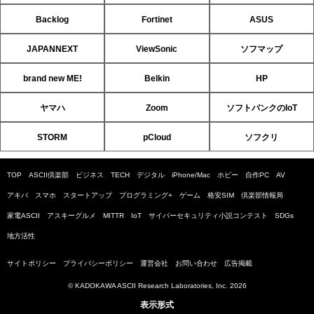
Backlog
Fortinet
ASUS
JAPANNEXT
ViewSonic
ソフマップ
brand new ME!
Belkin
HP
ヤマハ
Zoom
ソフトバンクのIoT
STORM
pCloud
ソフクリ
TOP
ASCII倶楽部
ビジネス
TECH
デジタル
iPhone/Mac
ホビー
自作PC
AV
アキバ
スマホ
スタートアップ
プログラミング+
ゲーム
格安SIM
倶楽部情報局
家電ASCII
アスキーグルメ
MITTR
IoT
サイバーセキュリティ小説コンテスト
SDGs
地方活性
サイトポリシー
プライバシーポリシー
運営会社
お問い合わせ
広告掲載
© KADOKAWA ASCII Research Laboratories, Inc. 2026
表示形式