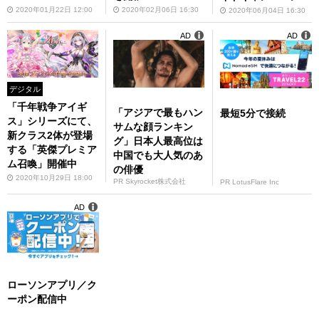
催
2020年01月22日 12:00
2020年02月06日 16:30
2020年06月04日 16:30
AD
AD
デジタル
「千年戦争アイギ
「アジアで最もハン
最短5分で接続
ス」シリーズにて、
サムな顔ランキン
新クラス2体が登場
グ」日本人最高位は
する「英傑プレミア
中国でも大人気のあ
ム召喚」開催中
の俳優
2020年10月29日 18:00
PR Skyrocket株式会社
PR LotusFlare Inc
AD
ローソンアプリ／ク
ーポン配信中