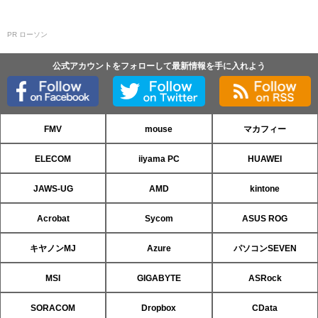
PR ローソン
公式アカウントをフォローして最新情報を手に入れよう
FMV
mouse
マカフィー
ELECOM
iiyama PC
HUAWEI
JAWS-UG
AMD
kintone
Acrobat
Sycom
ASUS ROG
キヤノンMJ
Azure
パソコンSEVEN
MSI
GIGABYTE
ASRock
SORACOM
Dropbox
CData