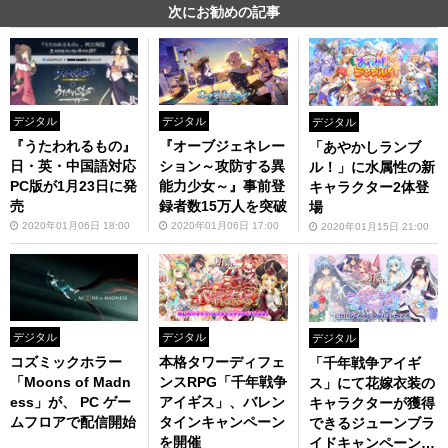
次にお勧めの記事
デジタル
デジタル
デジタル
『うたわれるもの』
『オーブジェネレー
「あやかしランブ
日・英・中国語対応
ション～攻防する異
ル！」に水属性の新
PC版が1月23日に発
能力少女～』事前登
キャラクター2体登
売
録者数15万人を突破
場
2020年01月06日 18:00
2020年01月06日 17:00
2020年01月15日 21:00
デジタル
デジタル
デジタル
コズミックホラー
本格タワーディフェ
「千年戦争アイギ
「Moons of Madn
ンスRPG「千年戦争
ス」にて花嫁衣装の
ess」が、 PC ゲー
アイギス」、バレン
キャラクターが獲得
ムフロアで配信開始
タインキャンペーン
できるジューンブラ
を開催
イドキャンペーン開