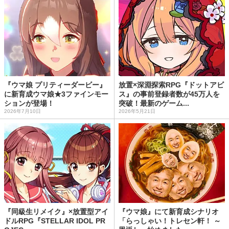
『ウマ娘 プリティーダービー』
放置×深淵探索RPG『ドットアビ
に新育成ウマ娘★3ファインモー
ス』の事前登録者数が45万人を
ションが登場！
突破！最新のゲーム...
2026年7月10日
2026年5月21日
『同級生リメイク』×放置型アイ
『ウマ娘』にて新育成シナリオ
ドルRPG『STELLAR IDOL PR
「らっしゃい！トレセン軒！ ～