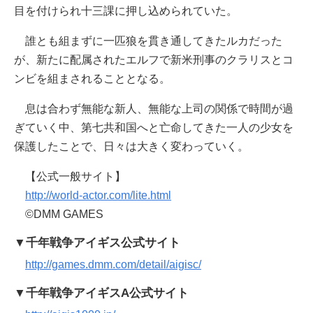
目を付けられ十三課に押し込められていた。
誰とも組まずに一匹狼を貫き通してきたルカだった
が、新たに配属されたエルフで新米刑事のクラリスとコ
ンビを組まされることとなる。
息は合わず無能な新人、無能な上司の関係で時間が過
ぎていく中、第七共和国へと亡命してきた一人の少女を
保護したことで、日々は大きく変わっていく。
【公式一般サイト】
http://world-actor.com/lite.html
©DMM GAMES
▼千年戦争アイギス公式サイト
http://games.dmm.com/detail/aigisc/
▼千年戦争アイギスA公式サイト