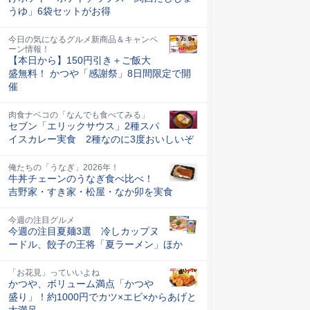
うゆ」6袋セットがお得
今日の気になるグルメ新商品＆キャンペ
ーン情報！
【本日から】150円引き＋ご飯大
盛無料！ かつや「感謝祭」8日間限定で開
催
肉食ナベコの「なんでも食べてみる」
セブン「エリックサウス」2種スパ
イスカレー実食 2種なのに3度おいしいぞ
俺たちの「うなぎ」2026年！
牛丼チェーンのうなぎ食べ比べ！
吉野家・すき家・松屋・なか卯を実食
今週の注目グルメ
今週の注目夏麺3選 冷しカップヌ
ードル、餃子の王将「夏ラーメン」ほか
「お花見」っていいよね
かつや、ボリューム満点「かつや
盛り」！約1000円でカツ×エビ×からあげと
大満足