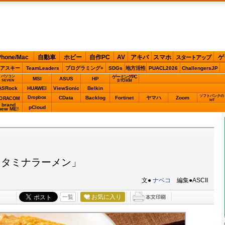
Phone/Mac
自動車
ホビー
自作PC
AV
アキバ
スマホ
ゲ
スタートアップ
アスキー
TeamLeaders
プログラミング+
SDGs
地方活性
PUACL2026
ChallengersJP
パソコン
ゲーミングPC
MSI
ASUS
HP
STORM
SEVEN
ASRock
HUAWEI
ViewSonic
Belkin
ソフトバンクの
Dropbox
CData
Backlog
Fortinet
ヤマハ
Zoom
ORACOM
IoT
brand
pCloud
new ME!
スタミナラーメン」
文●
ナベコ
編集●ASCII
お気に入り
一覧