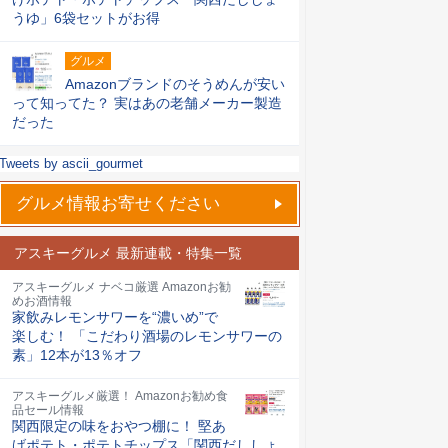
うゆ」6袋セットがお得
グルメ
Amazonブランドのそうめんが安い
って知ってた？ 実はあの老舗メーカー製造
だった
Tweets by ascii_gourmet
グルメ情報お寄せください
アスキーグルメ 最新連載・特集一覧
アスキーグルメ ナベコ厳選 Amazonお勧
めお酒情報
家飲みレモンサワーを“濃いめ”で
楽しむ！ 「こだわり酒場のレモンサワーの
素」12本が13％オフ
アスキーグルメ厳選！ Amazonお勧め食
品セール情報
関西限定の味をおやつ棚に！ 堅あ
げポテト・ポテトチップス「関西だししょ