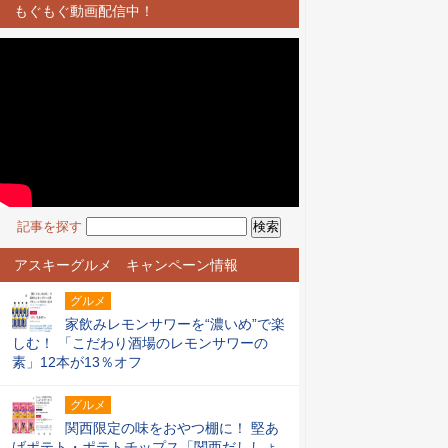
もぐもぐ動画配信中！
記事を探す
アスキーグルメ キャンペーン情報
グルメ
家飲みレモンサワーを“濃いめ”で楽
しむ！ 「こだわり酒場のレモンサワーの
素」12本が13％オフ
グルメ
関西限定の味をおやつ棚に！ 堅あ
げポテト・ポテトチップス「関西だししょ