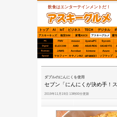
飲食はエンターテインメントだ！
ASCIIグルメ
トップ
AI
IoT
ビジネス
TECH
デジタル
i
アスキーキッズ
格安SIM
家電ASCII
アスキーグルメ
週刊
FMV
mouse
iiyamaPC
Sycom
PC
ELECOM
AMD
ASUS ROG
Digital
GIGABYTE
JAWS
Acrobat
kintone
Azure
Business
S
JAPANNEXT
マカフィー
キヤノンMJ
ソフマップ
Special
ダブルのにんにくを使用
セブン「にんにくが決め手！
2019年11月19日 13時00分更新