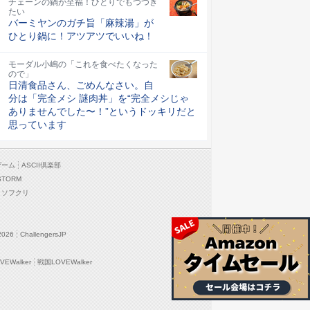
チェーンの鍋が至福！ひとりでもつつき
たい
バーミヤンのガチ旨「麻辣湯」が
ひとり鍋に！アツアツでいいね！
モーダル小嶋の「これを食べたくなった
ので」
日清食品さん、ごめんなさい。自
分は「完全メシ 謎肉丼」を“完全メシじゃ
ありませんでした〜！”というドッキリだと
思っています
ゲーム
ASCII倶楽部
STORM
ソフクリ
2026
ChallengersJP
EWalker
戦国LOVEWalker