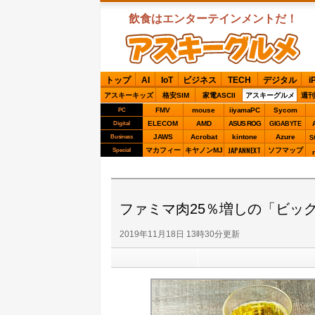
飲食はエンターテインメントだ！
ASCIIグルメ
トップ
AI
IoT
ビジネス
TECH
デジタル
i
アスキーキッズ
格安SIM
家電ASCII
アスキーグルメ
週刊
FMV
mouse
iiyamaPC
Sycom
PC
ELECOM
AMD
ASUS ROG
Digital
GIGABYTE
JAWS
Acrobat
kintone
Azure
Business
S
JAPANNEXT
マカフィー
キヤノンMJ
ソフマップ
Special
ファミマ肉25％増しの「ビッ
2019年11月18日 13時30分更新