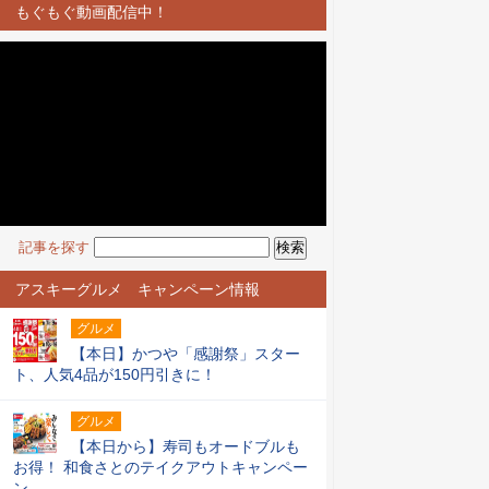
もぐもぐ動画配信中！
記事を探す
アスキーグルメ キャンペーン情報
グルメ
【本日】かつや「感謝祭」スター
ト、人気4品が150円引きに！
グルメ
【本日から】寿司もオードブルも
お得！ 和食さとのテイクアウトキャンペー
ン