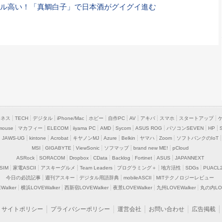
ル高い！「真鯛白子」で日本酒がグイグイ進む
ジネス
TECH
デジタル
iPhone/Mac
ホビー
自作PC
AV
アキバ
スマホ
スタートアップ
mouse
マカフィー
ELECOM
iiyama PC
AMD
Sycom
ASUS ROG
パソコンSEVEN
HP
JAWS-UG
kintone
Acrobat
キヤノンMJ
Azure
Belkin
ヤマハ
Zoom
ソフトバンクのIoT
MSI
GIGABYTE
ViewSonic
ソフマップ
brand new ME!
pCloud
ASRock
SORACOM
Dropbox
CData
Backlog
Fortinet
ASUS
JAPANNEXT
SIM
家電ASCII
アスキーグルメ
Team Leaders
プログラミング＋
地方活性
SDGs
PUACL
今日の必読記事
週刊アスキー
デジタル用語辞典
mobileASCII
MITテクノロジーレビュー
alker
横浜LOVEWalker
西新宿LOVEWalker
夜景LOVEWalker
九州LOVEWalker
丸の内LOV
サイトポリシー
プライバシーポリシー
運営会社
お問い合わせ
広告掲載