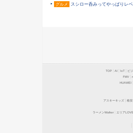
スシロー呑みってやっぱりレベ
グルメ
TOP
AI
IoT
ビ
FMV
HUAWEI
アスキーキッズ
格安
ラーメンWalker
エリアLOVEW