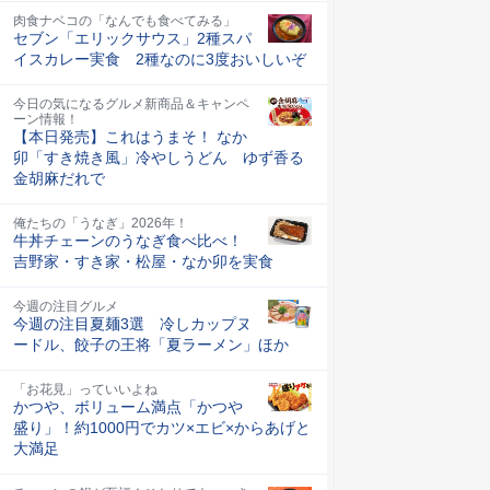
肉食ナベコの「なんでも食べてみる」
セブン「エリックサウス」2種スパ
イスカレー実食 2種なのに3度おいしいぞ
今日の気になるグルメ新商品＆キャンペ
ーン情報！
【本日発売】これはうまそ！ なか
卯「すき焼き風」冷やしうどん ゆず香る
金胡麻だれで
俺たちの「うなぎ」2026年！
牛丼チェーンのうなぎ食べ比べ！
吉野家・すき家・松屋・なか卯を実食
今週の注目グルメ
今週の注目夏麺3選 冷しカップヌ
ードル、餃子の王将「夏ラーメン」ほか
「お花見」っていいよね
かつや、ボリューム満点「かつや
盛り」！約1000円でカツ×エビ×からあげと
大満足