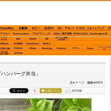
Phone/Mac
自動車
ホビー
自作PC
AV
アキバ
スマホ
ゲ
スタートアップ
アスキー
TeamLeaders
プログラミング+
SDGs
地方活性
PUACL2026
ChallengersJP
パソコン
ゲーミングPC
MSI
ASUS
HP
STORM
SEVEN
ASRock
HUAWEI
ViewSonic
Belkin
ソフトバンクの
Dropbox
CData
Backlog
Fortinet
ヤマハ
Zoom
ORACOM
IoT
brand
pCloud
new ME!
グハンバーグ弁当」
文●
ナベコ
編集●ASCII
お気に入り
一覧