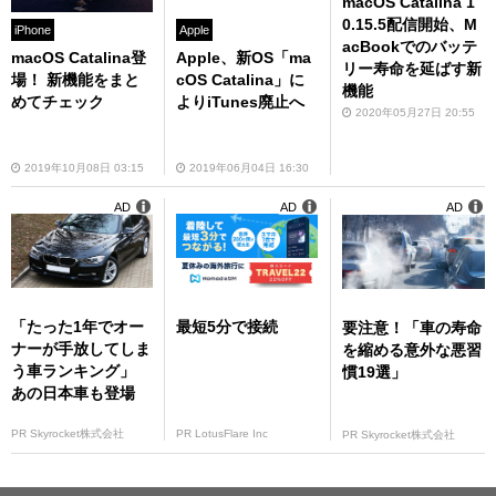
macOS Catalina 1
0.15.5配信開始、M
iPhone
Apple
acBookでのバッテ
macOS Catalina登
Apple、新OS「ma
リー寿命を延ばす新
場！ 新機能をまと
cOS Catalina」に
機能
めてチェック
よりiTunes廃止へ
2020年05月27日 20:55
2019年10月08日 03:15
2019年06月04日 16:30
AD
AD
AD
「たった1年でオー
最短5分で接続
要注意！「車の寿命
ナーが手放してしま
を縮める意外な悪習
う車ランキング」
慣19選」
あの日本車も登場
PR Skyrocket株式会社
PR LotusFlare Inc
PR Skyrocket株式会社