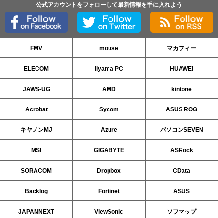
公式アカウントをフォローして最新情報を手に入れよう
FMV
mouse
マカフィー
ELECOM
iiyama PC
HUAWEI
JAWS-UG
AMD
kintone
Acrobat
Sycom
ASUS ROG
キヤノンMJ
Azure
パソコンSEVEN
MSI
GIGABYTE
ASRock
SORACOM
Dropbox
CData
Backlog
Fortinet
ASUS
JAPANNEXT
ViewSonic
ソフマップ