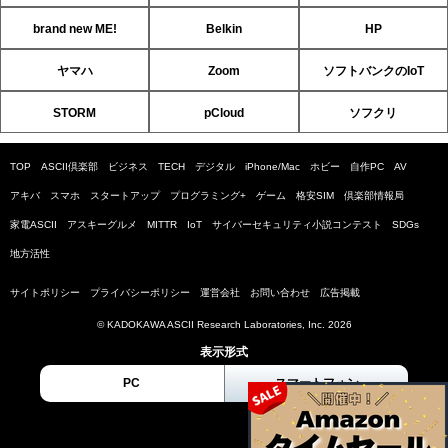
brand new ME!
Belkin
HP
ヤマハ
Zoom
ソフトバンクのIoT
STORM
pCloud
ソフクリ
TOP
ASCII倶楽部
ビジネス
TECH
デジタル
iPhone/Mac
ホビー
自作PC
AV
アキバ
スマホ
スタートアップ
プログラミング+
ゲーム
格安SIM
倶楽部情報局
家電ASCII
アスキーグルメ
MITTR
IoT
サイバーセキュリティ小説コンテスト
SDGs
地方活性
サイトポリシー
プライバシーポリシー
運営会社
お問い合わせ
広告掲載
© KADOKAWA ASCII Research Laboratories, Inc. 2026
表示形式
PC
スマートフォン