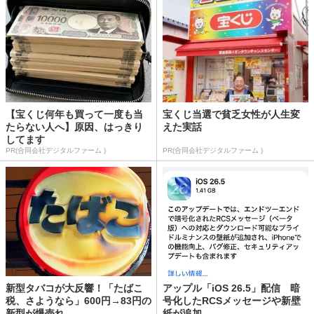
【宝くじ何年も買って一度も当
宝くじ当選で貧乏女性が人生変
たらない人へ】原因、はっきり
えた実話
してます
PR(合同会社デジタルファーム )
PR(合同会社デジタルファーム )
新型タバコが大反響！「たばこ
アップル「iOS 26.5」配信 暗
税、さようなら」600円→83円の
号化したRCSメッセージや新壁
新型が爆売れ
紙が追加