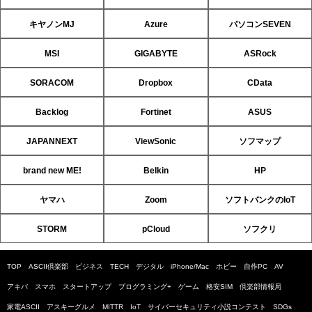
キヤノンMJ
Azure
パソコンSEVEN
MSI
GIGABYTE
ASRock
SORACOM
Dropbox
CData
Backlog
Fortinet
ASUS
JAPANNEXT
ViewSonic
ソフマップ
brand new ME!
Belkin
HP
ヤマハ
Zoom
ソフトバンクのIoT
STORM
pCloud
ソフクリ
TOP
ASCII倶楽部
ビジネス
TECH
デジタル
iPhone/Mac
ホビー
自作PC
AV
アキバ
スマホ
スタートアップ
プログラミング+
ゲーム
格安SIM
倶楽部情報局
家電ASCII
アスキーグルメ
MITTR
IoT
サイバーセキュリティ小説コンテスト
SDGs