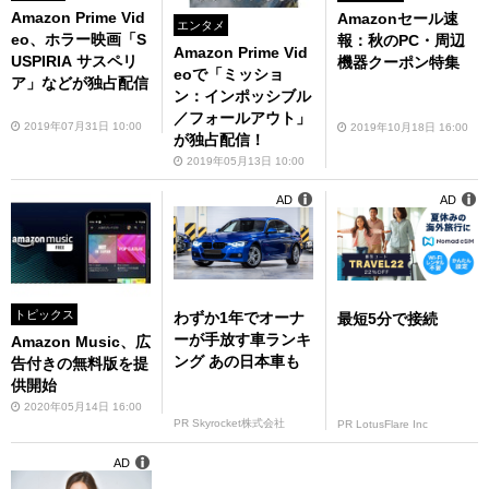
Amazon Prime Vid
Amazonセール速
エンタメ
eo、ホラー映画「S
報：秋のPC・周辺
Amazon Prime Vid
USPIRIA サスペリ
機器クーポン特集
eoで「ミッショ
ア」などが独占配信
ン：インポッシブル
／フォールアウト」
2019年07月31日 10:00
2019年10月18日 16:00
が独占配信！
2019年05月13日 10:00
AD
AD
トピックス
わずか1年でオーナ
最短5分で接続
ーが手放す車ランキ
Amazon Music、広
ング あの日本車も
告付きの無料版を提
供開始
2020年05月14日 16:00
PR Skyrocket株式会社
PR LotusFlare Inc
AD