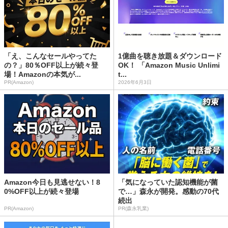
「え、こんなセールやってた
1億曲を聴き放題＆ダウンロード
の？」80％OFF以上が続々登
OK！ 「Amazon Music Unlimi
場！Amazonの本気が...
t...
PR(Amazon)
2026年6月3日
Amazon今日も見逃せない！8
「気になっていた認知機能が菌
0%OFF以上が続々登場
で…」森永が開発。感動の70代
続出
PR(Amazon)
PR(森永乳業)