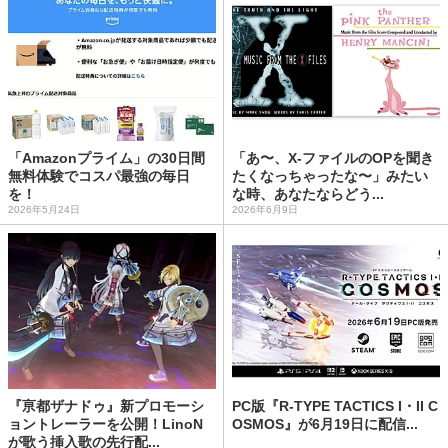
「Amazonプライム」の30日間
「あ〜、X-ファイルのOPを聞き
無料体験でコスパ最強の毎日
たくなっちゃったな〜」みたい
を！
な時、あなたならどう...
2026年5月24日
2026年6月9日
『亰都ザナドゥ』新プロモーシ
PC版『R-TYPE TACTICS I・II C
ョントレーラーを公開！LinoN
OSMOS』が6月19日に配信...
が歌う挿入歌の先行配...