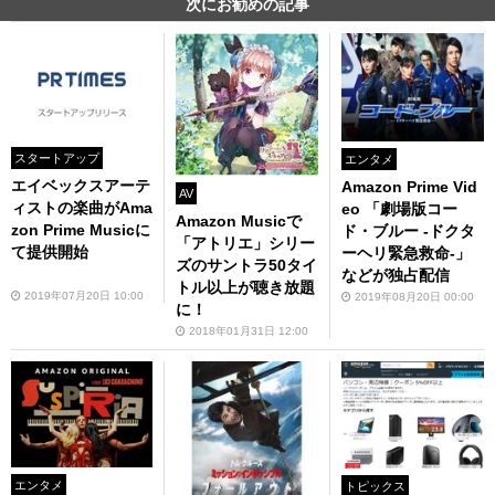
次にお勧めの記事
スタートアップ
エンタメ
エイベックスアーテ
Amazon Prime Vid
AV
ィストの楽曲がAma
eo 「劇場版コー
Amazon Musicで
zon Prime Musicに
ド・ブルー -ドクタ
「アトリエ」シリー
て提供開始
ーヘリ緊急救命-」
ズのサントラ50タイ
などが独占配信
トル以上が聴き放題
2019年07月20日 10:00
2019年08月20日 00:00
に！
2018年01月31日 12:00
エンタメ
トピックス