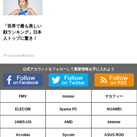
「世界で最も美しい
顔ランキング」日本
人トップに驚き！
PR Skyrocket株式会社
公式アカウントをフォローして最新情報を手に入れよう
FMV
mouse
マカフィー
ELECOM
iiyama PC
HUAWEI
JAWS-UG
AMD
kintone
Acrobat
Sycom
ASUS ROG