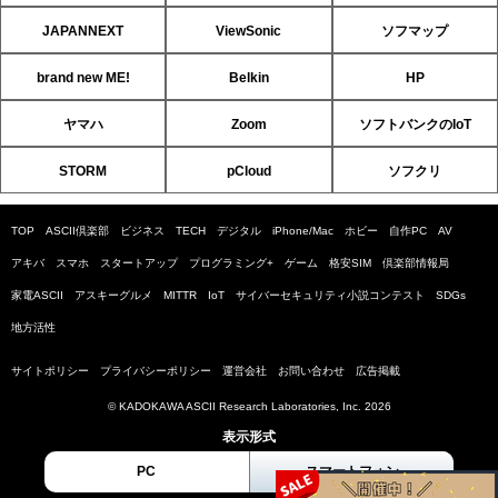
JAPANNEXT
ViewSonic
ソフマップ
brand new ME!
Belkin
HP
ヤマハ
Zoom
ソフトバンクのIoT
STORM
pCloud
ソフクリ
TOP
ASCII倶楽部
ビジネス
TECH
デジタル
iPhone/Mac
ホビー
自作PC
AV
アキバ
スマホ
スタートアップ
プログラミング+
ゲーム
格安SIM
倶楽部情報局
家電ASCII
アスキーグルメ
MITTR
IoT
サイバーセキュリティ小説コンテスト
SDGs
地方活性
サイトポリシー
プライバシーポリシー
運営会社
お問い合わせ
広告掲載
© KADOKAWA ASCII Research Laboratories, Inc. 2026
表示形式
PC
スマートフォン