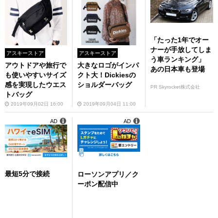
「たった1年でオー
ナーが手放してしま
アスキーストア
アスキーストア
う車ランキング」
アウトドアや旅行で
大きなロゴがインパ
あの日本車も登場
も使いやすいサイズ
クト大！Dickiesの
感を実現したウエス
ショルダーバッグ
PR Skyrocket株式会社
トバッグ
2019年09月02日 16:00
2019年09月04日 11:00
AD
AD
最短5分で接続
ローソンアプリ／ク
ーポン配信中