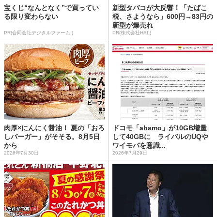
宝くじ“なんとなく”で買ってい
新型タバコが大反響！「たばこ
る限り変わらない
税、さようなら」600円→83円の
新型が爆売れ
PR(合同会社デジタルファーム )
PR(株式会社HAL)
肉厚×にんにく醤油！ 夏の「おろ
ドコモ「ahamo」が10GB増量
しバーガー」がそそる。8月5日
して40GBに ライバルのUQや
から
ワイモバを意識...
2026年7月30日
2026年7月29日