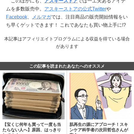
このほかにも、
アスキーストア
では一工夫あるアイテ
ムを多数販売中。
アスキーストアの公式Twitter
や
Facebook
、
メルマガ
では、注目商品の販売開始情報をい
ち早くゲットできます！ これであなたも買い物上手に!?
本記事はアフィリエイトプログラムによる収益を得ている場合
があります
この記事を読まれたあなたへのオススメ
【宝くじ何年も買って一度も当
肌再生の源にアプローチ！スキ
たらない人へ】原因、はっきり
ンケア科学者の次田哲也さんが