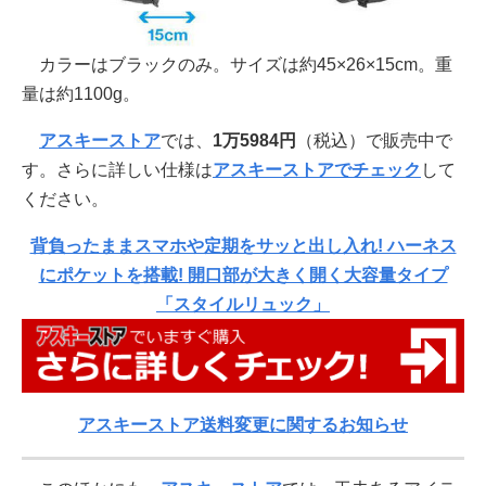
カラーはブラックのみ。サイズは約45×26×15cm。重
量は約1100g。
アスキーストア
では、
1万5984円
（税込）で販売中で
す。さらに詳しい仕様は
アスキーストアでチェック
して
ください。
背負ったままスマホや定期をサッと出し入れ! ハーネス
にポケットを搭載! 開口部が大きく開く大容量タイプ
「スタイルリュック」
アスキーストア送料変更に関するお知らせ