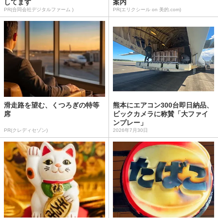
してます
案内
PR(合同会社デジタルファーム )
PR(エリクシール on 美的.com)
滑走路を望む、くつろぎの特等
熊本にエアコン300台即日納品、
席
ビックカメラに称賛「大ファイ
ンプレー」
PR(クレディセゾン)
2026年7月30日