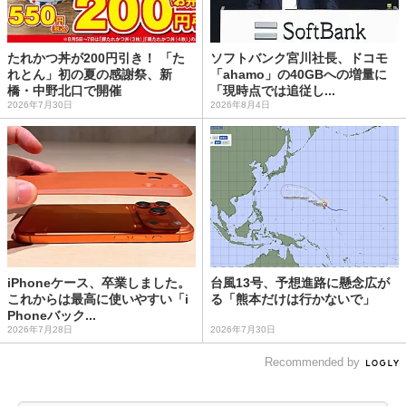
たれかつ丼が200円引き！ 「た
ソフトバンク宮川社長、ドコモ
れとん」初の夏の感謝祭、新
「ahamo」の40GBへの増量に
橋・中野北口で開催
「現時点では追従し...
2026年7月30日
2026年8月4日
iPhoneケース、卒業しました。
台風13号、予想進路に懸念広が
これからは最高に使いやすい「i
る「熊本だけは行かないで」
Phoneバック...
2026年7月28日
2026年7月30日
Recommended by