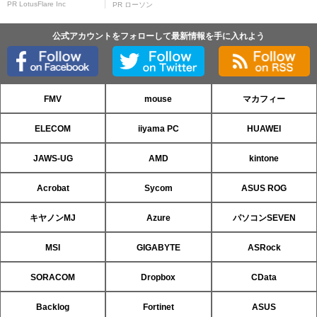
PR LotusFlare Inc
PR ローソン
公式アカウントをフォローして最新情報を手に入れよう
FMV
mouse
マカフィー
ELECOM
iiyama PC
HUAWEI
JAWS-UG
AMD
kintone
Acrobat
Sycom
ASUS ROG
キヤノンMJ
Azure
パソコンSEVEN
MSI
GIGABYTE
ASRock
SORACOM
Dropbox
CData
Backlog
Fortinet
ASUS