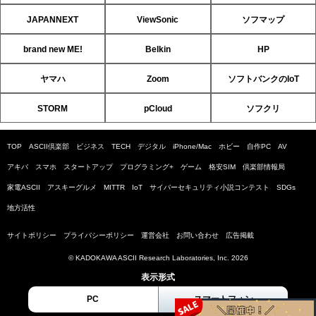
JAPANNEXT
ViewSonic
ソフマップ
brand new ME!
Belkin
HP
ヤマハ
Zoom
ソフトバンクのIoT
STORM
pCloud
ソフクリ
TOP
ASCII倶楽部
ビジネス
TECH
デジタル
iPhone/Mac
ホビー
自作PC
AV
アキバ
スマホ
スタートアップ
プログラミング+
ゲーム
格安SIM
倶楽部情報局
家電ASCII
アスキーグルメ
MITTR
IoT
サイバーセキュリティ小説コンテスト
SDGs
地方活性
サイトポリシー
プライバシーポリシー
運営会社
お問い合わせ
広告掲載
© KADOKAWA ASCII Research Laboratories, Inc. 2026
表示形式
PC
スマートフォン