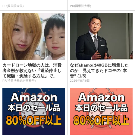
PR(國學院大學)
PR(國學院大學)
カードローン地獄の人は、消費
なぜahamoは40GBに増量した
者金融が教えない『返済停止し
のか 見えてきたドコモの“本
て減額・免除する方法』で...
音” (1/5)
PR(渋谷法務総合事務所)
2026年8月6日