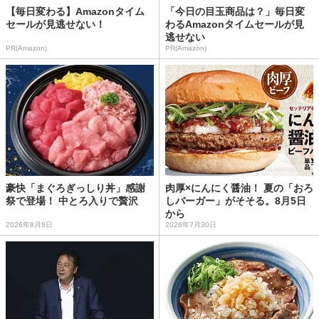
【毎日変わる】Amazonタイム
「今日の目玉商品は？」毎日変
セールが見逃せない！
わるAmazonタイムセールが見
逃せない
PR(Amazon)
PR(Amazon)
豪快「まぐろぎっしり丼」感謝
肉厚×にんにく醤油！ 夏の「おろ
祭で登場！ 中とろ入りで贅沢
しバーガー」がそそる。8月5日
から
2026年8月8日
2026年7月30日