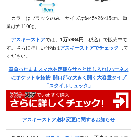
カラーはブラックのみ。サイズは約45×26×15cm。重
量は約1100g。
アスキーストア
では、
1万5984円
（税込）で販売中で
す。さらに詳しい仕様は
アスキーストアでチェック
して
ください。
背負ったままスマホや定期をサッと出し入れ! ハーネス
にポケットを搭載! 開口部が大きく開く大容量タイプ
「スタイルリュック」
アスキーストア送料変更に関するお知らせ