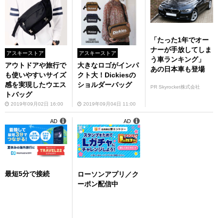
「たった1年でオー
ナーが手放してしま
アスキーストア
アスキーストア
う車ランキング」
アウトドアや旅行で
大きなロゴがインパ
あの日本車も登場
も使いやすいサイズ
クト大！Dickiesの
感を実現したウエス
ショルダーバッグ
PR Skyrocket株式会社
トバッグ
2019年09月02日 16:00
2019年09月04日 11:00
AD
AD
最短5分で接続
ローソンアプリ／ク
ーポン配信中