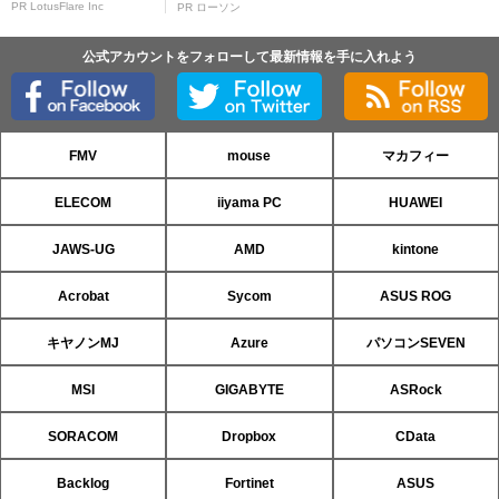
PR LotusFlare Inc
PR ローソン
公式アカウントをフォローして最新情報を手に入れよう
FMV
mouse
マカフィー
ELECOM
iiyama PC
HUAWEI
JAWS-UG
AMD
kintone
Acrobat
Sycom
ASUS ROG
キヤノンMJ
Azure
パソコンSEVEN
MSI
GIGABYTE
ASRock
SORACOM
Dropbox
CData
Backlog
Fortinet
ASUS