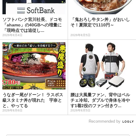
ソフトバンク宮川社長、ドコモ
「鬼おろし牛タン丼」がおいし
「ahamo」の40GBへの増量に
そ！夏限定で1110円～
「現時点では追従し...
2026年8月4日
2026年8月5日
うなぎ一尾がドーン！ ラスボス
腰は大風量ファン、背中はペル
級スタミナ丼が現れた 宇奈と
チェ冷却。ダブルで身体を冷や
と、やってる
す1着2役のファン付きウ...
2026年8月6日
2026年8月5日
Recommended by