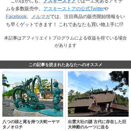
このほかにも、
アスキーストア
では一工夫あるアイテ
ムを多数販売中。
アスキーストアの公式Twitter
や
Facebook
、
メルマガ
では、注目商品の販売開始情報をい
ち早くゲットできます！ これであなたも買い物上手に!?
本記事はアフィリエイトプログラムによる収益を得ている場合
があります
この記事を読まれたあなたへのオススメ
八つの頭と尾を持つ大蛇ーヤマ
出雲大社の謎 古代に存在した巨
タノオロチ
大神殿のルーツに迫る