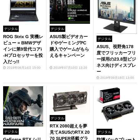
デジタル
デジタル
ROG Strix G 実機レ
ASUS製ビデオカー
デジタル
ビュー = BMWデザ
ドやゲーミングPC
ASUS、視野角178
インに第9世代コアi
購入でゲームがもら
度でフリッカーフリ
-Hプロセッサーを投
えるキャンペーン
ー採用の23.8型ビジ
入だっ!!
ネス向けディスプレ
2019年06月14日 15:00
2019年07月10日 13:20
ー
2019年09月18日 13:00
デジタル
RTX 2080超えを夢
デジタル
見てASUSのRTX 20
デジタル
70 SUPER搭載グラ
GeForce RTX シリ
防護バックプレート