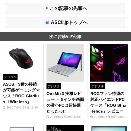
この記事の先頭へ
ASCII.jpトップへ
次にお勧めの記事
デジタル
ASUS、3種の接続
デジタル
デジタル
が可能ゲーミングマ
OneMix3 実機レビ
ROGファン待望の
ウス「ROG Gladiu
ュー ＝ 8インチ画面
純正ハイエンドPC
s II Wireless」
の激小PCは超快適
ケース「ROG Strix
2019年04月18日 13:30
だったっ!!
Helios」レビュー
2019年07月19日 10:00
2019年06月28日 13:00