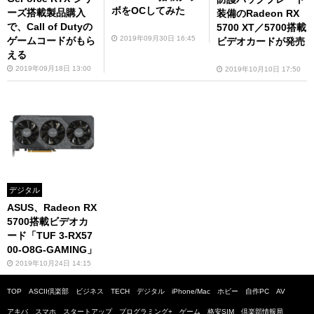
ボをOCしてみた
ーズ搭載製品購入
装備のRadeon RX
で、Call of Dutyの
5700 XT／5700搭載
2019年09月30日 16:45
ゲームコードがもら
ビデオカードが発売
える
2019年09月18日 13:00
2019年10月10日 17:50
デジタル
ASUS、Radeon RX
5700搭載ビデオカ
ード「TUF 3-RX57
00-O8G-GAMING」
2019年10月24日 14:15
TOP
ASCII倶楽部
ビジネス
TECH
デジタル
iPhone/Mac
ホビー
自作PC
AV
アキバ
スマホ
スタートアップ
プログラミング+
ゲーム
格安SIM
倶楽部情報局