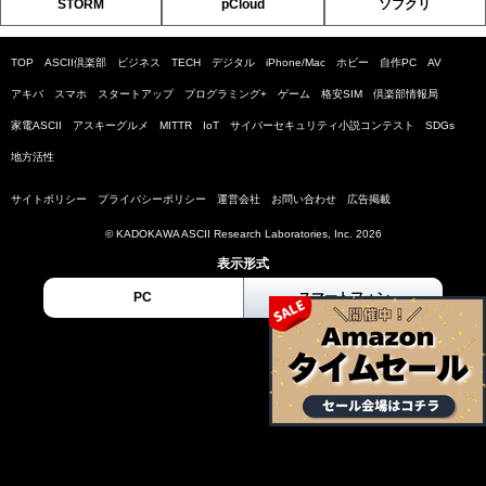
STORM
pCloud
ソフクリ
TOP
ASCII倶楽部
ビジネス
TECH
デジタル
iPhone/Mac
ホビー
自作PC
AV
アキバ
スマホ
スタートアップ
プログラミング+
ゲーム
格安SIM
倶楽部情報局
家電ASCII
アスキーグルメ
MITTR
IoT
サイバーセキュリティ小説コンテスト
SDGs
地方活性
サイトポリシー
プライバシーポリシー
運営会社
お問い合わせ
広告掲載
© KADOKAWA ASCII Research Laboratories, Inc. 2026
表示形式
PC
スマートフォン