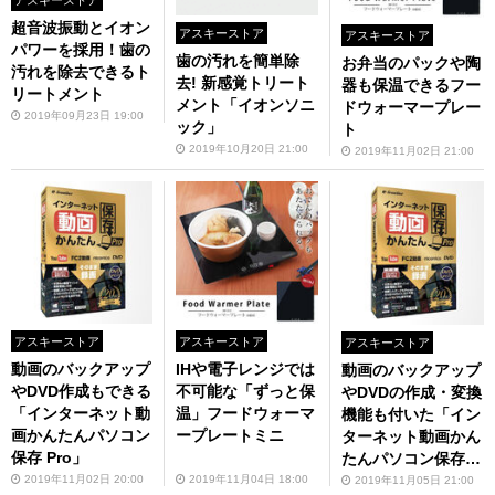
超音波振動とイオン
アスキーストア
アスキーストア
パワーを採用！歯の
歯の汚れを簡単除
お弁当のパックや陶
汚れを除去できるト
去! 新感覚トリート
器も保温できるフー
リートメント
メント「イオンソニ
ドウォーマープレー
2019年09月23日 19:00
ック」
ト
2019年10月20日 21:00
2019年11月02日 21:00
アスキーストア
アスキーストア
アスキーストア
動画のバックアップ
IHや電子レンジでは
動画のバックアップ
やDVD作成もできる
不可能な「ずっと保
やDVDの作成・変換
「インターネット動
温」フードウォーマ
機能も付いた「イン
画かんたんパソコン
ープレートミニ
ターネット動画かん
保存 Pro」
たんパソコン保存 P
ro」
2019年11月02日 20:00
2019年11月04日 18:00
2019年11月05日 21:00