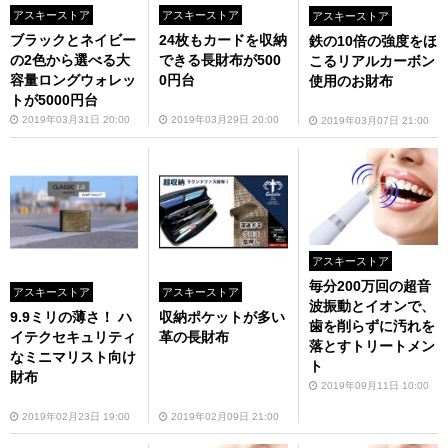
アスキーストア
アスキーストア
アスキーストア
ブラックとネイビー
24枚もカードを収納
鉄の10倍の強度をほ
の2色から選べる大
できる長財布が500
こるリアルカーボン
容量ロングウォレッ
0円台
使用のお財布
トが5000円台
2019年03月31日 20:00
2019年03月29日 20:00
2019年03月07日 21:00
アスキーストア
毎分200万回の超音
アスキーストア
アスキーストア
波振動とイオンで、
9.9ミリの薄さ！ ハ
収納ポケットが多い
歯を削らずに汚れを
イテクセキュリティ
革の長財布
落とすトリートメン
なミニマリスト向け
ト
財布
2019年09月11日 10:00
2019年02月23日 19:00
2019年02月09日 21:00