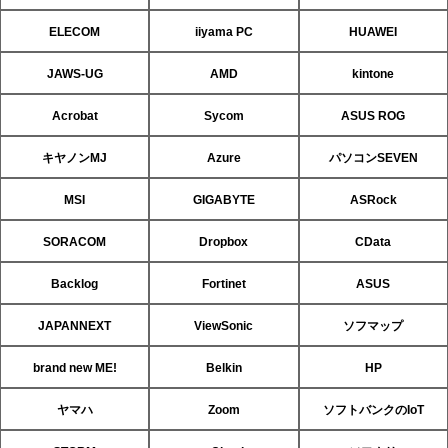
ELECOM
iiyama PC
HUAWEI
JAWS-UG
AMD
kintone
Acrobat
Sycom
ASUS ROG
キヤノンMJ
Azure
パソコンSEVEN
MSI
GIGABYTE
ASRock
SORACOM
Dropbox
CData
Backlog
Fortinet
ASUS
JAPANNEXT
ViewSonic
ソフマップ
brand new ME!
Belkin
HP
ヤマハ
Zoom
ソフトバンクのIoT