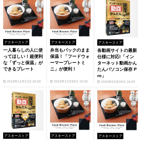
アスキーストア
アスキーストア
アスキーストア
一人暮らしの人に使
弁当もパックのまま
各動画サイトの最新
ってほしい！超便利
保温！「フードウォ
仕様に対応!「イン
な「ずっと保温」が
ーマープレートミ
ターネット動画かん
できるプレート
ニ」が便利！
たんパソコン保存 P
ro」
2019年12月21日 20:00
2019年12月30日 15:00
2020年03月26日 18:00
アスキーストア
アスキーストア
アスキーストア