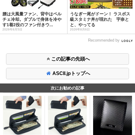
腰は大風量ファン、背中はペル
うなぎ一尾がドーン！ ラスボス
チェ冷却。ダブルで身体を冷や
級スタミナ丼が現れた 宇奈と
す1着2役のファン付きウ...
と、やってる
2026年8月5日
2026年8月6日
Recommended by
この記事の先頭へ
ASCII.jpトップへ
次にお勧めの記事