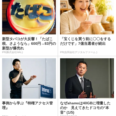
新型タバコが大反響！「たばこ
「宝くじを買う前に〇〇をする
税、さようなら」600円→83円の
だけです」7億当選者が続出
新型が爆売れ
PR(株式会社HAL)
PR(合同会社デジタルファーム )
事例から学ぶ『特権アクセス管
なぜahamoは40GBに増量した
理』
のか 見えてきたドコモの“本
音” (1/5)