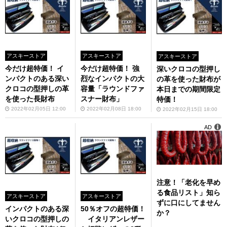
アスキーストア
アスキーストア
アスキーストア
今だけ超特価！ イ
今だけ超特価！ 強
深いクロコの型押し
ンパクトのある深い
烈なインパクトの大
の革を使った財布が
クロコの型押しの革
容量「ラウンドファ
本日までの期間限定
を使った長財布
スナー財布」
特価！
2022年02月05日 12:00
2022年02月08日 18:00
2022年02月15日 18:00
AD
注意！「老化を早め
る食品リスト」知ら
アスキーストア
アスキーストア
ずに口にしてません
インパクトのある深
50％オフの超特価！
か？
いクロコの型押しの
イタリアンレザー