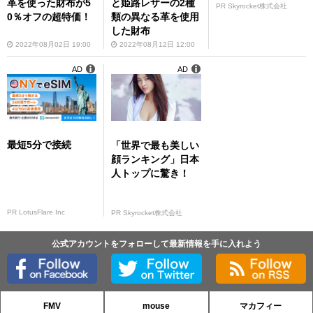
革を使った財布が5
と姫路レザーの2種
PR Skyrocket株式会社
0％オフの超特価！
類の異なる革を使用
した財布
2022年08月02日 19:00
2022年08月12日 12:00
AD
AD
最短5分で接続
「世界で最も美しい
顔ランキング」日本
人トップに驚き！
PR LotusFlare Inc
PR Skyrocket株式会社
公式アカウントをフォローして最新情報を手に入れよう
FMV
mouse
マカフィー