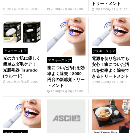
トリートメント
2019年09月13日 20:00
2019年09月16日 19:00
2019年09月17日 21:00
アスキーストア
アスキーストア
光の力で肌に優しく
電源を切り忘れても
アスキーストア
簡単ムダ毛ケア！
安心！歯についた汚
歯についた汚れを効
光脱毛器 Tsurudo
れを効率よく除去で
率よく除去！8000
(ツルード)
きるトリートメント
円台の新感覚トリー
2019年09月18日 21:00
2019年09月21日 19:00
トメント
2019年09月19日 18:00
アスキーストア