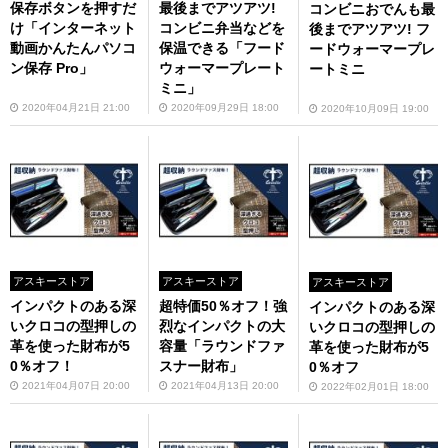
保存ボタンを押すだ
最後までアツアツ!
コンビニおでんも最
け「インターネット
コンビニ弁当などを
後までアツアツ! フ
動画かんたんパソコ
保温できる「フード
ードウォーマープレ
ン保存 Pro」
ウォーマープレート
ートミニ
ミニ」
2020年04月21日 21:00
2020年09月29日 18:00
2020年10月09日 19:00
アスキーストア
アスキーストア
アスキーストア
インパクトのある深
超特価50％オフ！強
インパクトのある深
いクロコの型押しの
烈なインパクトの大
いクロコの型押しの
革を使った財布が5
容量「ラウンドファ
革を使った財布が5
0％オフ！
スナー財布」
0％オフ
2021年04月07日 20:00
2021年04月13日 20:00
2022年02月01日 18:00