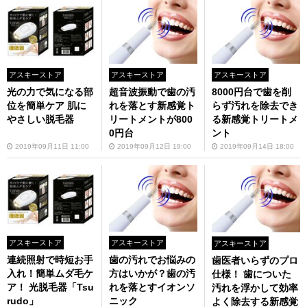
アスキーストア
アスキーストア
アスキーストア
光の力で気になる部
超音波振動で歯の汚
8000円台で歯を削
位を簡単ケア 肌に
れを落とす新感覚ト
らず汚れを除去でき
やさしい脱毛器
リートメントが800
る新感覚トリートメ
0円台
ント
2019年09月11日 11:00
2019年09月12日 19:00
2019年09月14日 18:00
アスキーストア
アスキーストア
アスキーストア
連続照射で時短お手
歯の汚れでお悩みの
歯医者いらずのプロ
入れ！簡単ムダ毛ケ
方はいかが？歯の汚
仕様！ 歯についた
ア！ 光脱毛器「Tsu
れを落とすイオンソ
汚れを浮かして効率
rudo」
ニック
よく除去する新感覚