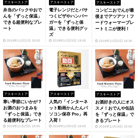
アスキーストア
アスキーストア
アスキーストア
弁当のパックやおで
電子レンジだとパサ
コンビニおでんが最
んを「ずっと保温」
つくピザやハンバー
後までアツアツ！フ
できる超便利なプレ
ガーを「ずっと保
ードウォーマープレ
ート
温」できる便利グッ
ートミニが便利！
ズ
2019年11月21日 19:00
2019年11月23日 19:00
2019年11月22日 18:30
アスキーストア
アスキーストア
アスキーストア
寒い季節にいかが？
人気の「インターネ
お酒好きの人にオス
お酒のおつまみを
ット動画かんたんパ
スメ！おでんや缶詰
「ずっと保温」でき
ソコン保存 Pro」再
を「ずっと保温」で
る超便利なプレート
入荷！
きるプレート
2019年11月25日 19:00
2019年12月03日 18:00
2019年12月19日 20:00