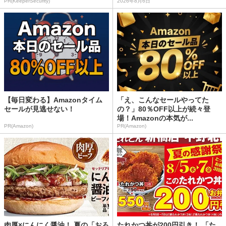
PR(KeeperSecurity)
2026年8月6日
【毎日変わる】Amazonタイム
「え、こんなセールやってた
セールが見逃せない！
の？」80％OFF以上が続々登
場！Amazonの本気が...
PR(Amazon)
PR(Amazon)
肉厚×にんにく醤油！ 夏の「おろ
たれかつ丼が200円引き！ 「た