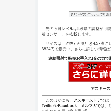
ボタンをワンプッシュで単発
光の照射レベルは5段階の調整が可能
着センサー」を搭載します。
サイズは、約幅7.9×奥行き4.3×高さ1
3824円で販売中。さらに詳しい情報は
連続照射で時短お手入れ!光の力で肌に
アスキース
このほかにも、
アスキーストア
では
Twitter
や
Facebook
、
メルマガ
では、