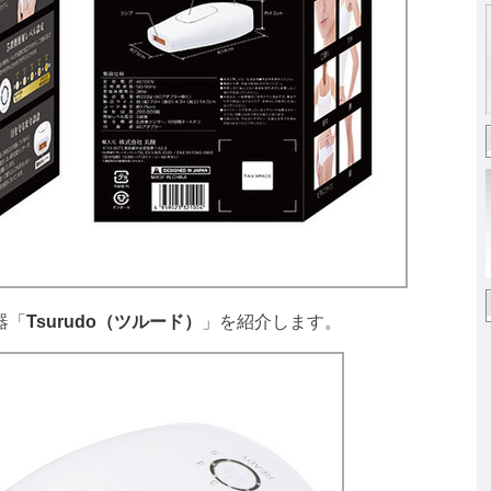
器「
Tsurudo（ツルード）
」を紹介します。