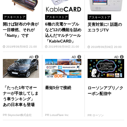
アスキーストア
アスキーストア
アスキーストア
開けば財布の中身が
6種の充電ケーブル
災害対策に! 話題の
一目瞭然、それが
など12の機能を詰め
エコラジTV
「Natty」です
込んだマルチツール
「KableCARD」
2019年09月09日 21:00
2019年09月09日 21:00
2019年09月09日 20:00
AD
AD
AD
「たった1年でオー
最短5分で接続
ローソンアプリ／ク
ナーが手放してしま
ーポン配信中
う車ランキング」
あの日本車も登場
PR Skyrocket株式会社
PR LotusFlare Inc
PR ローソン