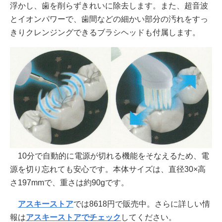
浮かし、歯を削らずきれいに除去します。また、超音波
とイオンパワーで、歯間などの細かい部分の汚れをすっ
きりクレンジングできるブラシヘッドも付属します。
10分で自動的に電源が切れる機能をそなえるため、電
源を切り忘れても安心です。本体サイズは、直径30×高
さ197mmで、重さは約90gです。
アスキーストア
では8618円で販売中。さらに詳しい情
報は
アスキーストアでチェック
してください。