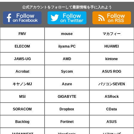
公式アカウントをフォローして最新情報を手に入れよう
FMV
mouse
マカフィー
ELECOM
iiyama PC
HUAWEI
JAWS-UG
AMD
kintone
Acrobat
Sycom
ASUS ROG
キヤノンMJ
Azure
パソコンSEVEN
MSI
GIGABYTE
ASRock
SORACOM
Dropbox
CData
Backlog
Fortinet
ASUS