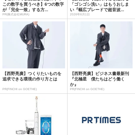
この数字を買うべき】6つの数字
「ゴシゴシ洗い」はもうおしま
が「完全一致」する方...
い『幅広ブレードで超音波...
PR(株式会社MURA)
2026年6月1日
【西野亮廣】つくりたいものを
【西野亮廣】ビジネス書最新刊
追求できる環境の作り方とは
『北極星 僕たちはどう働く
か』
PR(FINCHI on GOETHE)
PR(FINCHI on GOETHE)