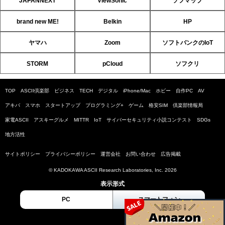
JAPANNEXT
ViewSonic
ソフマップ
brand new ME!
Belkin
HP
ヤマハ
Zoom
ソフトバンクのIoT
STORM
pCloud
ソフクリ
TOP
ASCII倶楽部
ビジネス
TECH
デジタル
iPhone/Mac
ホビー
自作PC
AV
アキバ
スマホ
スタートアップ
プログラミング+
ゲーム
格安SIM
倶楽部情報局
家電ASCII
アスキーグルメ
MITTR
IoT
サイバーセキュリティ小説コンテスト
SDGs
地方活性
サイトポリシー
プライバシーポリシー
運営会社
お問い合わせ
広告掲載
© KADOKAWA ASCII Research Laboratories, Inc. 2026
表示形式
PC
スマートフォン