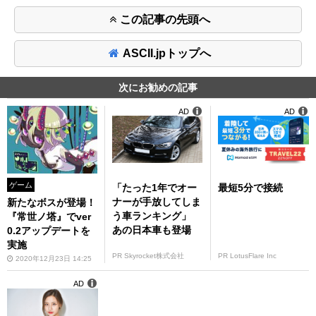
この記事の先頭へ
ASCII.jpトップへ
次にお勧めの記事
AD
AD
ゲーム
「たった1年でオー
最短5分で接続
ナーが手放してしま
新たなボスが登場！
う車ランキング」
『常世ノ塔』でver
あの日本車も登場
0.2アップデートを
実施
PR Skyrocket株式会社
PR LotusFlare Inc
2020年12月23日 14:25
AD