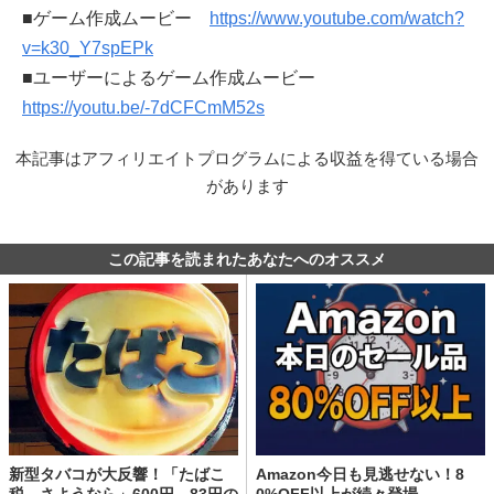
■ゲーム作成ムービー
https://www.youtube.com/watch?
v=k30_Y7spEPk
■ユーザーによるゲーム作成ムービー
https://youtu.be/-7dCFCmM52s
本記事はアフィリエイトプログラムによる収益を得ている場合
があります
この記事を読まれたあなたへのオススメ
新型タバコが大反響！「たばこ
Amazon今日も見逃せない！8
税、さようなら」600円→83円の
0%OFF以上が続々登場