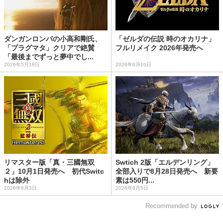
ダンガンロンパの小高和剛氏、
「ゼルダの伝説 時のオカリナ」
「プラグマタ」クリアで絶賛
フルリメイク 2026年発売へ
「最後までずっと夢中でし...
2026年5月18日
2026年6月10日
リマスター版「真・三國無双
Swtich 2版「エルデンリング」
２」10月1日発売へ 初代Switc
全部入りで8月28日発売へ 新要
hは除外
素は550円...
2026年6月3日
2026年6月5日
Recommended by