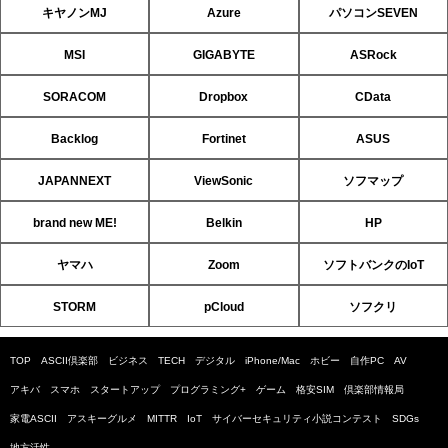
キヤノンMJ
Azure
パソコンSEVEN
MSI
GIGABYTE
ASRock
SORACOM
Dropbox
CData
Backlog
Fortinet
ASUS
JAPANNEXT
ViewSonic
ソフマップ
brand new ME!
Belkin
HP
ヤマハ
Zoom
ソフトバンクのIoT
STORM
pCloud
ソフクリ
TOP
ASCII倶楽部
ビジネス
TECH
デジタル
iPhone/Mac
ホビー
自作PC
AV
アキバ
スマホ
スタートアップ
プログラミング+
ゲーム
格安SIM
倶楽部情報局
家電ASCII
アスキーグルメ
MITTR
IoT
サイバーセキュリティ小説コンテスト
SDGs
地方活性