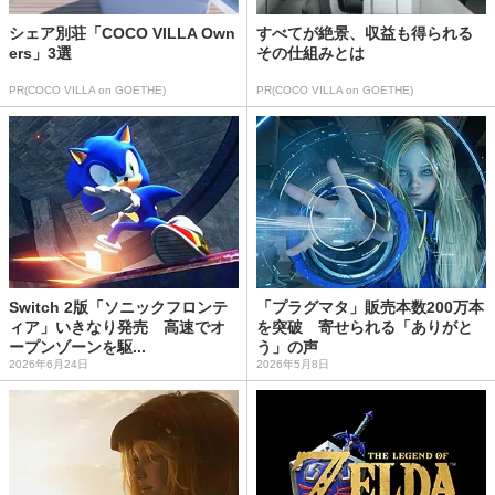
シェア別荘「COCO VILLA Own
すべてが絶景、収益も得られる
ers」3選
その仕組みとは
PR(COCO VILLA on GOETHE)
PR(COCO VILLA on GOETHE)
Switch 2版「ソニックフロンテ
「プラグマタ」販売本数200万本
ィア」いきなり発売 高速でオ
を突破 寄せられる「ありがと
ープンゾーンを駆...
う」の声
2026年6月24日
2026年5月8日