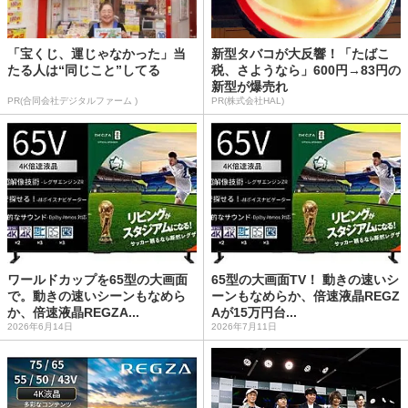
「宝くじ、運じゃなかった」当
新型タバコが大反響！「たばこ
たる人は“同じこと”してる
税、さようなら」600円→83円の
新型が爆売れ
PR(合同会社デジタルファーム )
PR(株式会社HAL)
ワールドカップを65型の大画面
65型の大画面TV！ 動きの速いシ
で。動きの速いシーンもなめら
ーンもなめらか、倍速液晶REGZ
か、倍速液晶REGZA...
Aが15万円台...
2026年6月14日
2026年7月11日