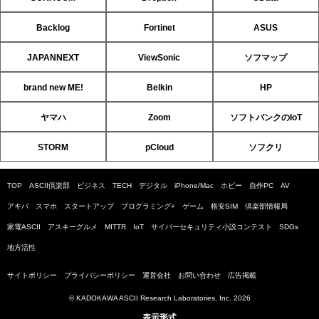
Backlog
Fortinet
ASUS
JAPANNEXT
ViewSonic
ソフマップ
brand new ME!
Belkin
HP
ヤマハ
Zoom
ソフトバンクのIoT
STORM
pCloud
ソフクリ
TOP
ASCII倶楽部
ビジネス
TECH
デジタル
iPhone/Mac
ホビー
自作PC
AV
アキバ
スマホ
スタートアップ
プログラミング+
ゲーム
格安SIM
倶楽部情報局
家電ASCII
アスキーグルメ
MITTR
IoT
サイバーセキュリティ小説コンテスト
SDGs
地方活性
サイトポリシー
プライバシーポリシー
運営会社
お問い合わせ
広告掲載
© KADOKAWA ASCII Research Laboratories, Inc. 2026
表示形式