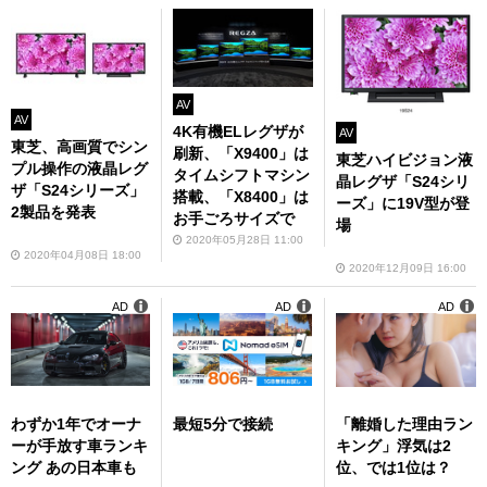
AV
AV
4K有機ELレグザが
AV
東芝、高画質でシン
刷新、「X9400」は
東芝ハイビジョン液
プル操作の液晶レグ
タイムシフトマシン
晶レグザ「S24シリ
ザ「S24シリーズ」
搭載、「X8400」は
ーズ」に19V型が登
2製品を発表
お手ごろサイズで
場
2020年05月28日 11:00
2020年04月08日 18:00
2020年12月09日 16:00
AD
AD
AD
わずか1年でオーナ
最短5分で接続
「離婚した理由ラン
ーが手放す車ランキ
キング」浮気は2
ング あの日本車も
位、では1位は？