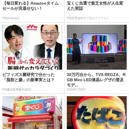
【毎日変わる】Amazonタイム
宝くじ当選で貧乏女性が人生変
セールが見逃せない！
えた実話
PR(Amazon)
PR(合同会社デジタルファーム )
ビフィズス菌研究で分かった
30万円台から、TVS REGZA、R
「脂肪と腸」の新事実とは？
GB Mini LED液晶レグザの普及
モデ...
PR(森永乳業株式会社)
2026年7月8日