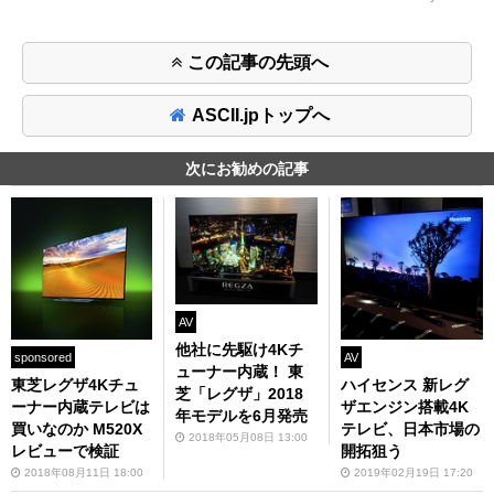
この記事の先頭へ
ASCII.jpトップへ
次にお勧めの記事
AV
他社に先駆け4Kチ
sponsored
AV
ューナー内蔵！ 東
東芝レグザ4Kチュ
ハイセンス 新レグ
芝「レグザ」2018
ーナー内蔵テレビは
ザエンジン搭載4K
年モデルを6月発売
買いなのか M520X
テレビ、日本市場の
2018年05月08日 13:00
レビューで検証
開拓狙う
2018年08月11日 18:00
2019年02月19日 17:20