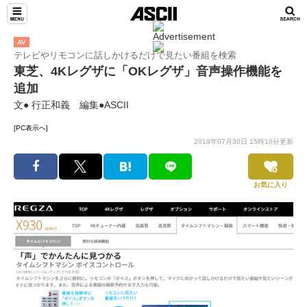
AV
テレビやリモコンに話しかけるだけで見たい番組を検索
東芝、4Kレグザに「OKレグザ」音声操作機能を
追加
文● 行正和義 編集●ASCII
[PC表示へ]
2019年07月30日 15時10分更新
お気に入り