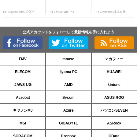
PR Skyrocket株式会社
PR LotusFlare Inc
PR Skyrocket株式会社
公式アカウントをフォローして最新情報を手に入れよう
FMV
mouse
マカフィー
ELECOM
iiyama PC
HUAWEI
JAWS-UG
AMD
kintone
Acrobat
Sycom
ASUS ROG
キヤノンMJ
Azure
パソコンSEVEN
MSI
GIGABYTE
ASRock
SORACOM
Dropbox
CData