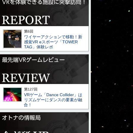
第6回
ワイヤーアクションで移動！新
感覚VR eスポーツ「TOWER
TAG」体験レポ
第127回
VRゲーム「Dance Collider」は
リズムゲーにダンスの要素が融
合！