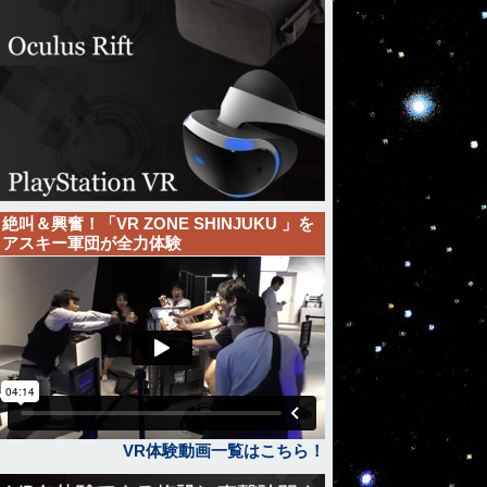
絶叫＆興奮！「VR ZONE SHINJUKU 」を
アスキー軍団が全力体験
VR体験動画一覧はこちら！