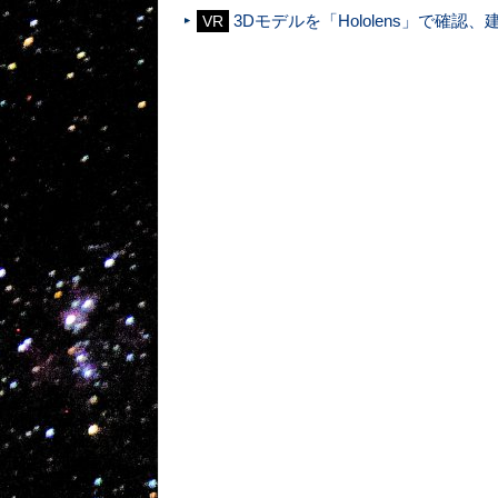
3Dモデルを「Hololens」で確
VR