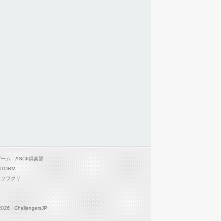
ゲーム
ASCII倶楽部
STORM
ソフクリ
2026
ChallengersJP