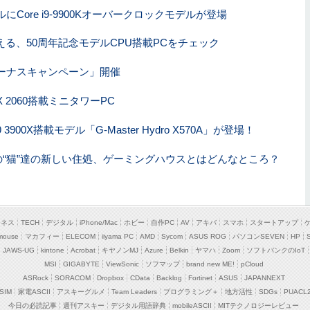
Core i9-9900Kオーバークロックモデルが登場
える、50周年記念モデルCPU搭載PCをチェック
ーナスキャンペーン」開催
X 2060搭載ミニタワーPC
 3900X搭載モデル「G-Master Hydro X570A」が登場！
」所属の“猫”達の新しい住処、ゲーミングハウスとはどんなところ？
ジネス
TECH
デジタル
iPhone/Mac
ホビー
自作PC
AV
アキバ
スマホ
スタートアップ
mouse
マカフィー
ELECOM
iiyama PC
AMD
Sycom
ASUS ROG
パソコンSEVEN
HP
JAWS-UG
kintone
Acrobat
キヤノンMJ
Azure
Belkin
ヤマハ
Zoom
ソフトバンクのIoT
MSI
GIGABYTE
ViewSonic
ソフマップ
brand new ME!
pCloud
ASRock
SORACOM
Dropbox
CData
Backlog
Fortinet
ASUS
JAPANNEXT
SIM
家電ASCII
アスキーグルメ
Team Leaders
プログラミング＋
地方活性
SDGs
PUACL
今日の必読記事
週刊アスキー
デジタル用語辞典
mobileASCII
MITテクノロジーレビュー