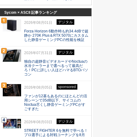
Sycom × ASCII 記事ランキング
デジタル
2026年08月01日
Forza Horizon 6動作時も約34.4dBで超
静か 270K Plus＆RTX 5070にカスタム
した静音ゲーミングPCの性能を検証
デジタル
2026年07月31日
独自の超静音ビデオカードやNoctuaの
水冷クーラーまで選べるって最高だ
ろ！PCに詳しい人ほどハマるBTOパソ
コン
sponsored
2026年08月05日
ファンが12基もあるのにほとんどの活
用シーンで35dB以下、サイコムの
Noctua尽くし静音ゲーミングPCがす
ごすぎた
デジタル
2026年08月03日
STREET FIGHTER 6を無料で学べる！
プロ選手による対戦コーチングを8月