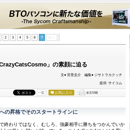
2
3
4
5
6
7
次へ
azyCatsCosmo」の素顔に迫る
文● 宮里圭介 編集● ジサトラカクッチ
提供: サイコム
お気に入り
一覧
e1への昇格でそのスタートラインに
れで終わりではなく、むしろ、強豪相手に勝ちをつかんでいか