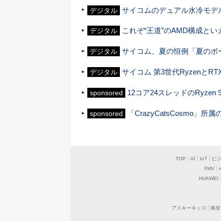
サイコムのデュアル水冷モデルに
デジタル
これぞ“王道”のAMD構成とい
デジタル
サイコム、夏の恒例「夏のボ
デジタル
サイコム 第3世代RyzenとRT
デジタル
12コア24スレッドのRyzen 9
sponsored
「CrazyCatsCosmo
sponsored
TOP
AI
IoT
ビ
FMV
HUAWEI
アスキーキッズ
格安