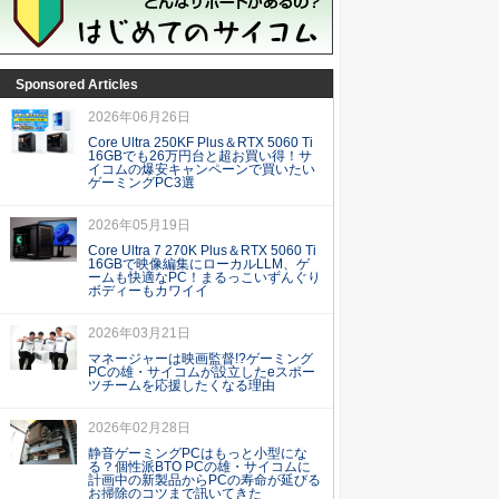
Sponsored Articles
2026年06月26日
Core Ultra 250KF Plus＆RTX 5060 Ti
16GBでも26万円台と超お買い得！サ
イコムの爆安キャンペーンで買いたい
ゲーミングPC3選
2026年05月19日
Core Ultra 7 270K Plus＆RTX 5060 Ti
16GBで映像編集にローカルLLM、ゲ
ームも快適なPC！まるっこいずんぐり
ボディーもカワイイ
2026年03月21日
マネージャーは映画監督!?ゲーミング
PCの雄・サイコムが設立したeスポー
ツチームを応援したくなる理由
2026年02月28日
静音ゲーミングPCはもっと小型にな
る？個性派BTO PCの雄・サイコムに
計画中の新製品からPCの寿命が延びる
お掃除のコツまで訊いてきた