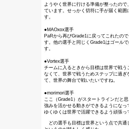
ようやく世界に行ける準備が整ったので
ています。せっかく切符に手が届く範囲
す。
●MAOxox選手
PaRから再びGrade1に戻ってこれ
す。他の選手と同じくGrade1はゴー
す。
●Vortex選手
チームに入るときから目標は世界で戦うこ
なくて、世界で戦うためステップに過ぎ
て、世界の舞台で戦いたいですね。
●morimori選手
ここ（Grade1）がスタートラインだ
強みを活かせる動きができるようになって
ゆくゆくは世界で活躍できるよう頑張っ
どの選手も目標は世界という点で共通して