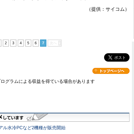
（提供：サイコム）
2
3
4
5
6
7
次へ
プログラムによる収益を得ている場合があります
ュアル水冷PCなど2機種が販売開始