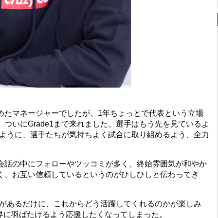
めたマネージャーでしたが、1年ちょっとで代表という立場
ついにGrade1まで来れました。選手はもう先を見ているよ
せるように、選手たちが気持ちよく試合に取り組めるよう、全力
話の中にフォローやツッコミが多く、終始雰囲気が和やか
く、お互い信頼しているというのがひしひしと伝わってき
いがあるだけに、これからどう活躍してくれるのかが楽しみ
oが世界に羽ばたけるよう応援したくなってしまった。