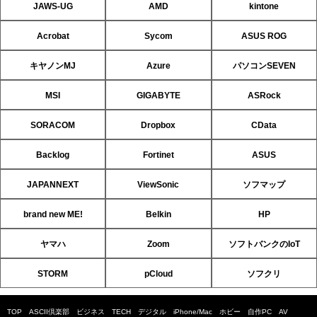
JAWS-UG
AMD
kintone
Acrobat
Sycom
ASUS ROG
キヤノンMJ
Azure
パソコンSEVEN
MSI
GIGABYTE
ASRock
SORACOM
Dropbox
CData
Backlog
Fortinet
ASUS
JAPANNEXT
ViewSonic
ソフマップ
brand new ME!
Belkin
HP
ヤマハ
Zoom
ソフトバンクのIoT
STORM
pCloud
ソフクリ
TOP
ASCII倶楽部
ビジネス
TECH
デジタル
iPhone/Mac
ホビー
自作PC
AV