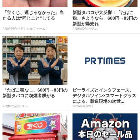
「宝くじ、運じゃなかった」当
新型タバコが大反響！「たばこ
たる人は“同じこと”してる
税、さようなら」600円→83円の
新型が爆売れ
PR(合同会社デジタルファーム )
PR(株式会社HAL)
「たばこ税なし」600円→83円の
ビーライズとインタフェース、
新型タバコに喫煙者群がる
デジタルツイン×スマートグラス
による、製造現場の次世...
PR(株式会社HAL)
2026年6月2日