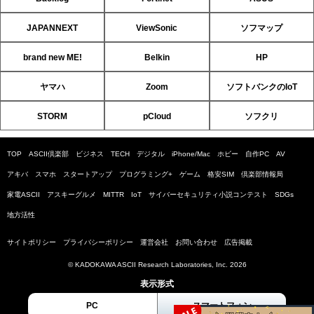
JAPANNEXT
ViewSonic
ソフマップ
brand new ME!
Belkin
HP
ヤマハ
Zoom
ソフトバンクのIoT
STORM
pCloud
ソフクリ
TOP
ASCII倶楽部
ビジネス
TECH
デジタル
iPhone/Mac
ホビー
自作PC
AV
アキバ
スマホ
スタートアップ
プログラミング+
ゲーム
格安SIM
倶楽部情報局
家電ASCII
アスキーグルメ
MITTR
IoT
サイバーセキュリティ小説コンテスト
SDGs
地方活性
サイトポリシー
プライバシーポリシー
運営会社
お問い合わせ
広告掲載
© KADOKAWA ASCII Research Laboratories, Inc. 2026
表示形式
PC
スマートフォン