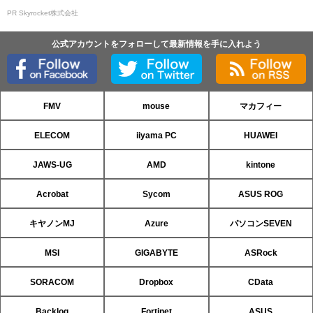
PR Skyrocket株式会社
公式アカウントをフォローして最新情報を手に入れよう
FMV
mouse
マカフィー
ELECOM
iiyama PC
HUAWEI
JAWS-UG
AMD
kintone
Acrobat
Sycom
ASUS ROG
キヤノンMJ
Azure
パソコンSEVEN
MSI
GIGABYTE
ASRock
SORACOM
Dropbox
CData
Backlog
Fortinet
ASUS