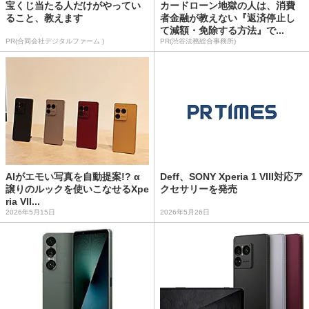
宝くじ当たる人だけがやってい
カードローン地獄の人は、消費
ること、教えます
者金融が教えない『返済停止し
て減額・免除する方法』で...
PR(合同会社デジタルファーム )
PR(渋谷法務総合事務所)
AIがエモい写真を自動提案!? α
Deff、SONY Xperia 1 VIII対応ア
譲りのルックを使いこなせるXpe
クセサリーを発売
ria VII...
2026年5月15日
2026年5月26日