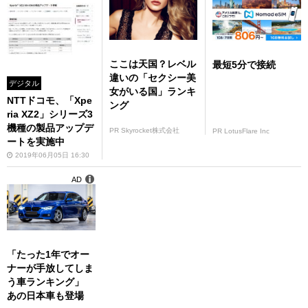
ここは天国？レベル
最短5分で接続
違いの「セクシー美
デジタル
女がいる国」ランキ
NTTドコモ、「Xpe
ング
ria XZ2」シリーズ3
機種の製品アップデ
PR Skyrocket株式会社
PR LotusFlare Inc
ートを実施中
2019年06月05日 16:30
AD
「たった1年でオー
ナーが手放してしま
う車ランキング」
あの日本車も登場