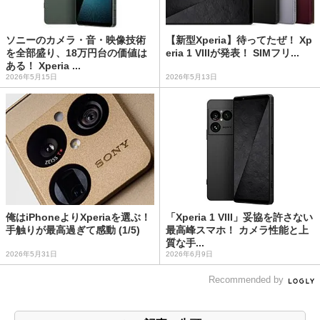
ソニーのカメラ・音・映像技術
【新型Xperia】待ってたぜ！ Xp
を全部盛り、18万円台の価値は
eria 1 VIIIが発表！ SIMフリ...
ある！ Xperia ...
2026年5月15日
2026年5月13日
俺はiPhoneよりXperiaを選ぶ！
「Xperia 1 VIII」妥協を許さない
手触りが最高過ぎて感動 (1/5)
最高峰スマホ！ カメラ性能と上
質な手...
2026年5月31日
2026年6月9日
Recommended by