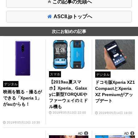
この記事の先頭へ
ASCII.jpトップへ
次にお勧めの記事
スマホ
デジタル
【2019au夏スマ
ドコモ版Xperia XZ1
デジタル
ホ】Xperia、Galax
CompactとXperia
映画を観る・撮るが
yに新型TORQUEや
XZ Premiumがアッ
できる「Xperia 1」
ファーウェイのミド
プデート
がauからも！
ル機も
2019年05月13日 22:00
2019年05月14日 19:00
2019年05月13日 10:30
AD
AD