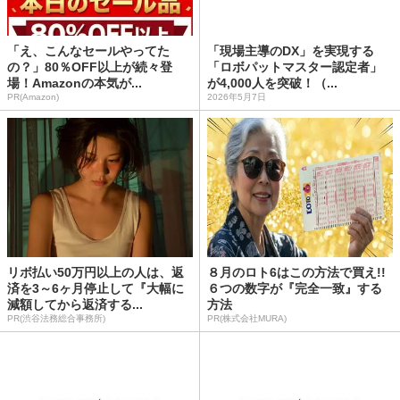
「え、こんなセールやってた
「現場主導のDX」を実現する
の？」80％OFF以上が続々登
「ロボパットマスター認定者」
場！Amazonの本気が...
が4,000人を突破！（...
PR(Amazon)
2026年5月7日
リボ払い50万円以上の人は、返
８月のロト6はこの方法で買え!!
済を3～6ヶ月停止して『大幅に
６つの数字が『完全一致』する
減額してから返済する...
方法
PR(渋谷法務総合事務所)
PR(株式会社MURA)