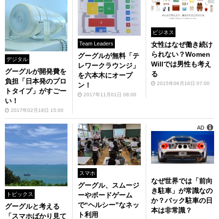
ビジネス
女性はなぜ働き続け
Team Leaders
られない？Women
グーグルが無料「テ
デジタル
Willでは男性も考え
レワークラウンジ」
グーグルが開発費を
る
を六本木にオープ
負担「日本発のプロ
2015年06月16日 07:00
ン！
トタイプ」がすごー
2017年11月01日 08:00
い！
2017年02月18日 15:00
AD
スマホ
なぜ世界では「前向
グーグル、スムージ
き駐車」が常識なの
トピックス
ーやボードゲーム
か？バック駐車の日
で“ヘルシー”なネッ
グーグルと考える
本は非常識？
ト利用
「スマホばかり見て