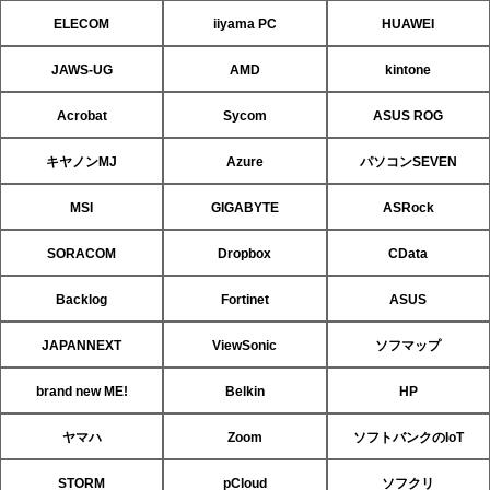
ELECOM
iiyama PC
HUAWEI
JAWS-UG
AMD
kintone
Acrobat
Sycom
ASUS ROG
キヤノンMJ
Azure
パソコンSEVEN
MSI
GIGABYTE
ASRock
SORACOM
Dropbox
CData
Backlog
Fortinet
ASUS
JAPANNEXT
ViewSonic
ソフマップ
brand new ME!
Belkin
HP
ヤマハ
Zoom
ソフトバンクのIoT
STORM
pCloud
ソフクリ