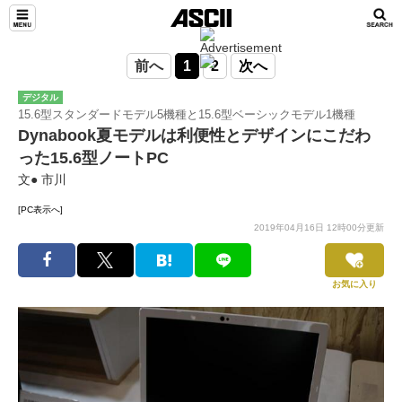
前へ
1
2
次へ
デジタル
15.6型スタンダードモデル5機種と15.6型ベーシックモデル1機種
Dynabook夏モデルは利便性とデザインにこだわ
った15.6型ノートPC
文● 市川
[PC表示へ]
2019年04月16日 12時00分更新
お気に入り