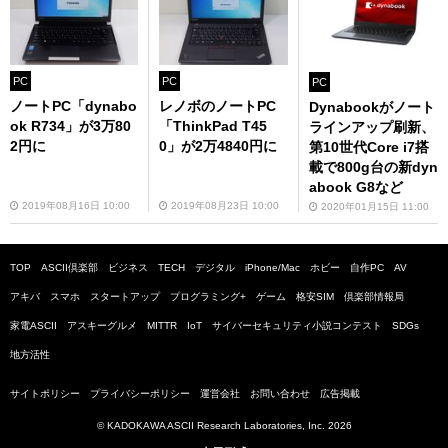
PC
PC
PC
ノートPC「dynabo
レノボのノートPC
Dynabookがノート
ok R734」が3万80
「ThinkPad T45
ラインアップ刷新、
2円に
0」が2万4840円に
第10世代Core i7搭
載で800g台の新dyn
abook G8など
2019年08月16日 10:00
2019年08月23日 10:00
2020年01月15日 11:00
TOP
ASCII倶楽部
ビジネス
TECH
デジタル
iPhone/Mac
ホビー
自作PC
AV
アキバ
スマホ
スタートアップ
プログラミング+
ゲーム
格安SIM
倶楽部情報局
家電ASCII
アスキーグルメ
MITTR
IoT
サイバーセキュリティ小説コンテスト
SDGs
地方活性
サイトポリシー
プライバシーポリシー
運営会社
お問い合わせ
広告掲載
© KADOKAWA ASCII Research Laboratories, Inc. 2026