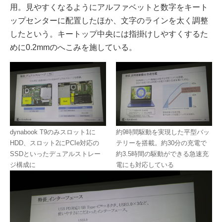
用。見やすくなるようにアルファベットと数字をキート
ップセンターに配置したほか、文字のラインを太く調整
したという。キートップ中央には指掛けしやすくするた
めに0.2mmのへこみを施している。
dynabook T9のみスロット1に
約9時間駆動を実現した平型バッ
HDD、スロット2にPCIe対応の
テリーを搭載。約30分の充電で
SSDといったデュアルストレー
約3.5時間の駆動ができる急速充
ジ構成に
電にも対応している