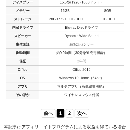
ディスプレー
15.6型(1920×1080ドット）
メモリー
16GB
8GB
ストレージ
128GB SSD+1TB HDD
1TB HDD
内蔵ドライブ
Blu-ray Discドライブ
スピーカー
Dynamic Wide Sound
生体認証
顔認証センサー
駆動時間
約9.0時間（30分急速充電機能）
保証
2年間
Office
Office 2019
OS
Windows 10 Home（64bit）
アプリ
マルチアプリ（画像編集機能）
そのほか
ワイヤレスマウス付属
前へ
1
2
次へ
本記事はアフィリエイトプログラムによる収益を得ている場合