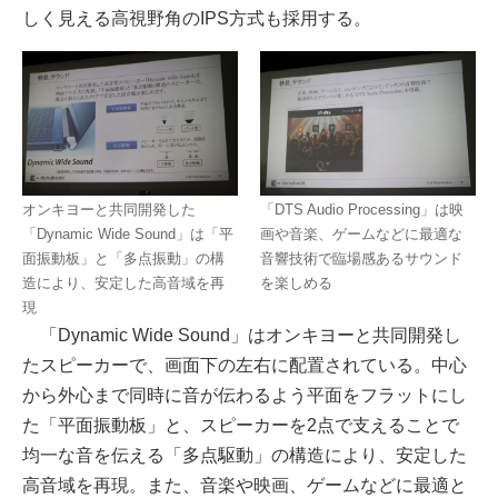
しく見える高視野角のIPS方式も採用する。
オンキヨーと共同開発した
「DTS Audio Processing」は映
「Dynamic Wide Sound」は「平
画や音楽、ゲームなどに最適な
面振動板」と「多点振動」の構
音響技術で臨場感あるサウンド
造により、安定した高音域を再
を楽しめる
現
「Dynamic Wide Sound」はオンキヨーと共同開発し
たスピーカーで、画面下の左右に配置されている。中心
から外心まで同時に音が伝わるよう平面をフラットにし
た「平面振動板」と、スピーカーを2点で支えることで
均一な音を伝える「多点駆動」の構造により、安定した
高音域を再現。また、音楽や映画、ゲームなどに最適と