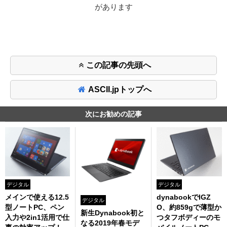
があります
この記事の先頭へ
ASCII.jpトップへ
次にお勧めの記事
デジタル
デジタル
メインで使える12.5
dynabookでIGZ
デジタル
型ノートPC、ペン
O、約859gで薄型か
新生Dynabook初と
入力や2in1活用で仕
つタフボディーのモ
なる2019年春モデ