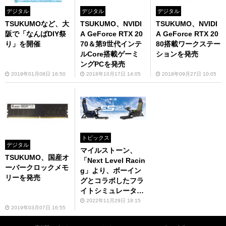
デジタル
デジタル
デジタル
TSUKUMOなど、大
TSUKUMO、NVIDI
TSUKUMO、NVIDI
阪で「なんばDIY祭
A GeForce RTX 20
A GeForce RTX 20
り」を開催
70＆第9世代インテ
80搭載ワークステー
ルCore搭載ゲーミ
ションを発売
ングPCを発売
2019年01月08日 16:50
2018年10月17日 14:05
2018年09月27日 10:05
トピックス
デジタル
マイルストーン、
TSUKUMO、国産オ
「Next Level Racin
ーバークロックメモ
g」より、ボーイン
リーを発売
グとコラボしたフラ
イトシミュレーター
コックピットを発売
2022年11月29日 18:15
2019年03月07日 16:55