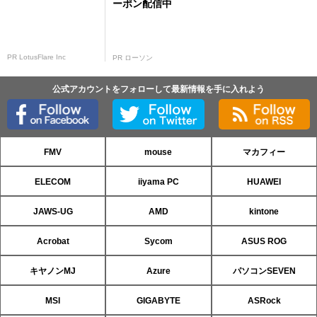
ーポン配信中
PR LotusFlare Inc
PR ローソン
公式アカウントをフォローして最新情報を手に入れよう
FMV
mouse
マカフィー
ELECOM
iiyama PC
HUAWEI
JAWS-UG
AMD
kintone
Acrobat
Sycom
ASUS ROG
キヤノンMJ
Azure
パソコンSEVEN
MSI
GIGABYTE
ASRock