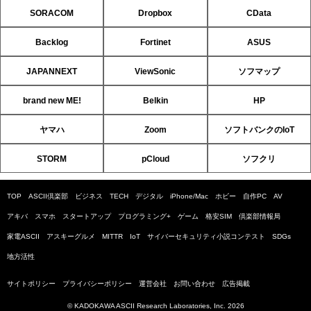
SORACOM
Dropbox
CData
Backlog
Fortinet
ASUS
JAPANNEXT
ViewSonic
ソフマップ
brand new ME!
Belkin
HP
ヤマハ
Zoom
ソフトバンクのIoT
STORM
pCloud
ソフクリ
TOP
ASCII倶楽部
ビジネス
TECH
デジタル
iPhone/Mac
ホビー
自作PC
AV
アキバ
スマホ
スタートアップ
プログラミング+
ゲーム
格安SIM
倶楽部情報局
家電ASCII
アスキーグルメ
MITTR
IoT
サイバーセキュリティ小説コンテスト
SDGs
地方活性
サイトポリシー
プライバシーポリシー
運営会社
お問い合わせ
広告掲載
© KADOKAWA ASCII Research Laboratories, Inc. 2026