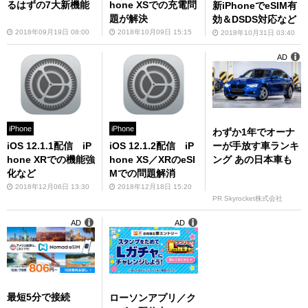
るはずの7大新機能
hone XSでの充電問
新iPhoneでeSIM有
題が解決
効＆DSDS対応など
2018年09月19日 08:00
2018年10月09日 15:15
2018年10月31日 03:40
AD
iPhone
iPhone
わずか1年でオーナ
ーが手放す車ランキ
iOS 12.1.1配信 iP
iOS 12.1.2配信 iP
ング あの日本車も
hone XRでの機能強
hone XS／XRのeSI
化など
Mでの問題解消
2018年12月06日 13:30
2018年12月18日 15:20
PR Skyrocket株式会社
AD
AD
最短5分で接続
ローソンアプリ／ク