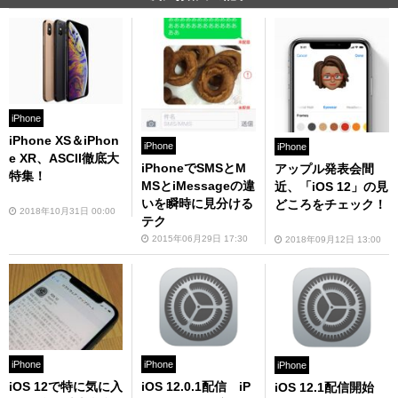
iPhone
iPhone XS＆iPhon
iPhone
iPhone
e XR、ASCII徹底大
iPhoneでSMSとM
アップル発表会間
特集！
MSとiMessageの違
近、「iOS 12」の見
いを瞬時に見分ける
どころをチェック！
2018年10月31日 00:00
テク
2015年06月29日 17:30
2018年09月12日 13:00
iPhone
iPhone
iPhone
iOS 12で特に気に入
iOS 12.0.1配信 iP
iOS 12.1配信開始