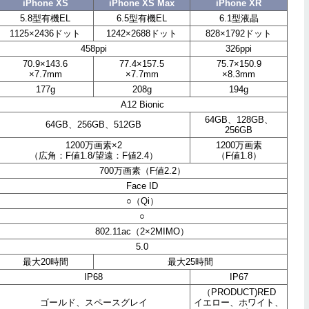
iPhone XS
iPhone XS Max
iPhone XR
5.8型有機EL
6.5型有機EL
6.1型液晶
1125×2436ドット
1242×2688ドット
828×1792ドット
458ppi
326ppi
70.9×143.6
77.4×157.5
75.7×150.9
×7.7mm
×7.7mm
×8.3mm
177g
208g
194g
A12 Bionic
64GB、128GB、
64GB、256GB、512GB
256GB
1200万画素×2
1200万画素
（広角：F値1.8/望遠：F値2.4）
（F値1.8）
700万画素（F値2.2）
Face ID
○（Qi）
○
802.11ac（2×2MIMO）
5.0
最大20時間
最大25時間
IP68
IP67
（PRODUCT)RED
ゴールド、スペースグレイ
イエロー、ホワイト、