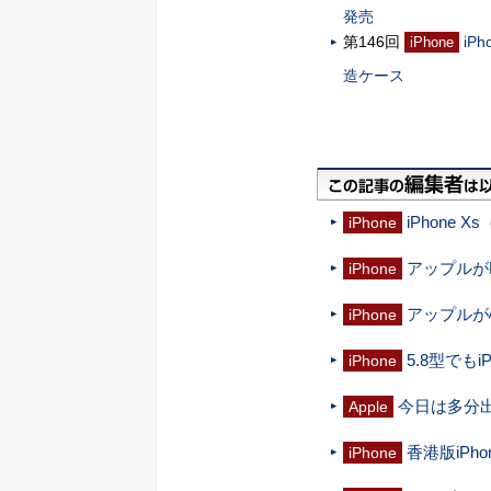
発売
第146回
iP
iPhone
造ケース
iPhone 
iPhone
アップルがF
iPhone
アップルが心電
iPhone
5.8型でもi
iPhone
今日は多分出
Apple
香港版iPh
iPhone