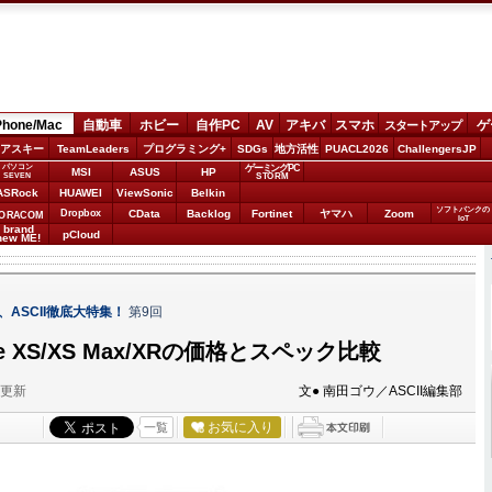
Phone/Mac
自動車
ホビー
自作PC
AV
アキバ
スマホ
ゲ
スタートアップ
アスキー
TeamLeaders
プログラミング+
SDGs
地方活性
PUACL2026
ChallengersJP
パソコン
ゲーミングPC
MSI
ASUS
HP
STORM
SEVEN
ASRock
HUAWEI
ViewSonic
Belkin
ソフトバンクの
Dropbox
CData
Backlog
Fortinet
ヤマハ
Zoom
ORACOM
IoT
brand
pCloud
new ME!
 XR、ASCII徹底大特集！
第9回
e XS/XS Max/XRの価格とスペック比較
分更新
文● 南田ゴウ／ASCII編集部
お気に入り
一覧