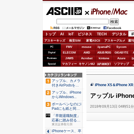
ASCII.jp
iPhone/Mac
トップ
AI
IoT
ビジネス
TECH
デジタル
i
アスキーキッズ
格安SIM
家電ASCII
アスキーグルメ
週刊
FMV
mouse
iiyamaPC
Sycom
PC
ELECOM
AMD
ASUS ROG
Digital
GIGABYTE
JAWS
Acrobat
kintone
Azure
Business
S
JAPANNEXT
マカフィー
キヤノンMJ
ソフマップ
Special
アップル、カメラ
iPhone XS＆iPhone
付きAirPodsを年
内...
アップル、iPhone
アップル iPhon
からWindows...
ボールペンなのにi
2018年09月13日 04時51
Padにも紙と同じ
滑ら...
「早期退職制度」
応募に踏み切る判
断ポイン...
東京証券取引所
iPhoneケース、卒