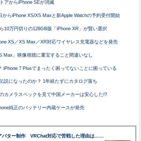
アからiPhone SEが消滅
日からiPhone XS/XS Maxと新Apple Watchの予約受付開始
10万円切りの128GB版「iPhone XR」が賢い選択
iPhone XS／XS Max／XR対応ワイヤレス充電器などを発売
e XS Max」映像視聴に重宝すること間違いなし
XS？ iPhone 7 Plusでまったく困ってないことに困っている
 Xは伝説になったのか？ 1年経たずにカタログ落ち
oneのカメラスペックを見て中国メーカーは安心した!?
Phone純正のバッテリー内蔵ケースが発売
uberアバター制作 VRChat対応で苦戦した理由は……