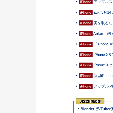
アップルスト
iPhone
auが9月14
iPhone
実を取るなら
iPhone
Anker、
iPhone
「iPhon
iPhone
iPhone 
iPhone
iPhone
iPhone
新型iPh
iPhone
アップルi
iPhone
BlenderでVT