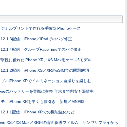
ジナルプリントで作れる手帳型iPhoneケース
S 12.1.3配信 iPhone／iPadでのバグ修正
S 12.1.4配信 グループFaceTimeでのバグ修正
撃性に優れたiPhone XR／XS Max用ケース5モデル
S 12.1.2配信 iPhone XS／XRのeSIMでの問題解消
プルiPhone XRでイルミネーション自撮りを楽しむ
honeのバッテリーを実際に交換 年末まで割安も混雑中
モ、iPhone XRを早くも値引き 新規／MNP時
S 12.1.1配信 iPhone XRでの機能強化など
hone XS／XS Max／XR用の背面保護フィルム サンワサプライから