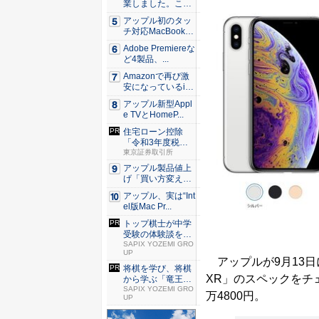
業しました。これ
か...
アップル初のタッ
チ対応MacBook、
早...
Adobe Premiereな
ど4製品、...
Amazonで再び激
安になっているiP
h...
アップル新型Appl
e TVとHomeP...
住宅ローン控除
「令和3年度税制
改正」での...
東京証券取引所
アップル製品値上
げ「買い方変え
る」9割超...
アップル、実は“Int
el版Mac Pr...
トップ棋士が中学
受験の体験談を語
る特別座...
SAPIX YOZEMI GRO
UP
アップルが9月13日に発表
将棋を学び、将棋
XR」のスペックをチェッ
から学ぶ「竜王セ
ッション...
SAPIX YOZEMI GRO
万4800円。
UP