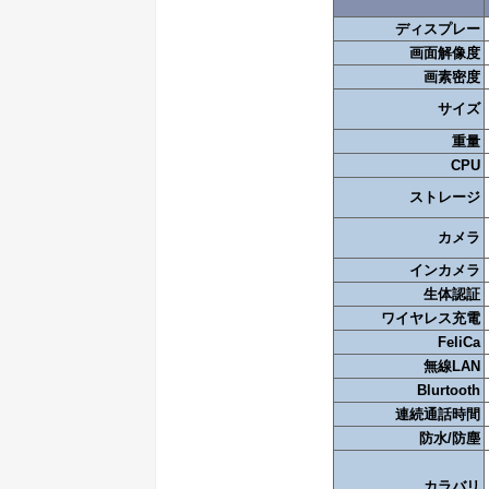
ディスプレー
画面解像度
画素密度
サイズ
重量
CPU
ストレージ
カメラ
インカメラ
生体認証
ワイヤレス充電
FeliCa
無線LAN
Blurtooth
連続通話時間
防水/防塵
カラバリ