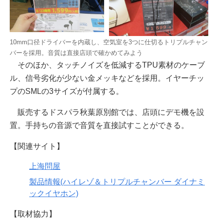
10mm口径ドライバーを内蔵し、空気室を3つに仕切るトリプルチャン
バーを採用。音質は直接店頭で確かめてみよう
そのほか、タッチノイズを低減するTPU素材のケーブ
ル、信号劣化が少ない金メッキなどを採用。イヤーチッ
プのSMLの3サイズが付属する。
販売するドスパラ秋葉原別館では、店頭にデモ機を設
置。手持ちの音源で音質を直接試すことができる。
【関連サイト】
上海問屋
製品情報(ハイレゾ＆トリプルチャンバー ダイナミ
ックイヤホン)
【取材協力】