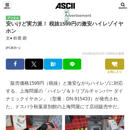
デジタル
安いけど実力派！ 税抜1599円の激安ハイレゾイヤ
ホン
文● 鈴鹿 廻
[PC表示へ]
2018年08月24日 10時00分更新
お気に入り
販売価格1599円（税抜）と激安ながらハイレゾに対応
する、上海問屋の「ハイレゾ＆トリプルチャンバー ダイ
ナミックイヤホン」（型番：DN-915433）が発売され
た。ドスパラ秋葉原別館の上海問屋にて店頭販売中だ。