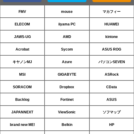
FMV
mouse
マカフィー
ELECOM
iiyama PC
HUAWEI
JAWS-UG
AMD
kintone
Acrobat
Sycom
ASUS ROG
キヤノンMJ
Azure
パソコンSEVEN
MSI
GIGABYTE
ASRock
SORACOM
Dropbox
CData
Backlog
Fortinet
ASUS
JAPANNEXT
ViewSonic
ソフマップ
brand new ME!
Belkin
HP