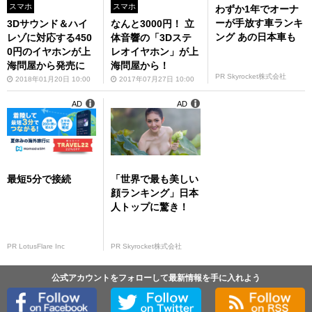
スマホ
スマホ
わずか1年でオーナ
ーが手放す車ランキ
3Dサウンド＆ハイ
なんと3000円！ 立
ング あの日本車も
レゾに対応する450
体音響の「3Dステ
0円のイヤホンが上
レオイヤホン」が上
海問屋から発売に
海問屋から！
PR Skyrocket株式会社
2018年01月20日 10:00
2017年07月27日 10:00
AD
AD
最短5分で接続
「世界で最も美しい
顔ランキング」日本
人トップに驚き！
PR LotusFlare Inc
PR Skyrocket株式会社
公式アカウントをフォローして最新情報を手に入れよう