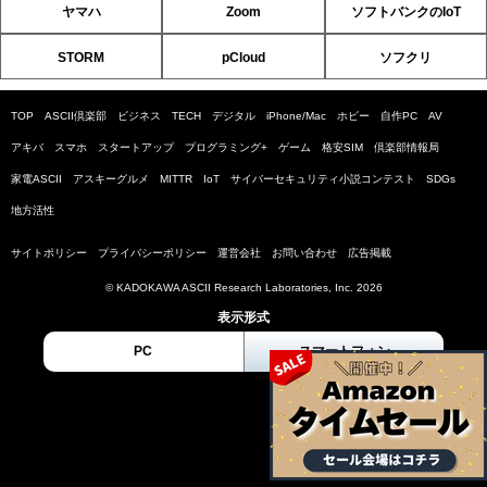
ヤマハ
Zoom
ソフトバンクのIoT
STORM
pCloud
ソフクリ
TOP
ASCII倶楽部
ビジネス
TECH
デジタル
iPhone/Mac
ホビー
自作PC
AV
アキバ
スマホ
スタートアップ
プログラミング+
ゲーム
格安SIM
倶楽部情報局
家電ASCII
アスキーグルメ
MITTR
IoT
サイバーセキュリティ小説コンテスト
SDGs
地方活性
サイトポリシー
プライバシーポリシー
運営会社
お問い合わせ
広告掲載
© KADOKAWA ASCII Research Laboratories, Inc. 2026
表示形式
PC
スマートフォン