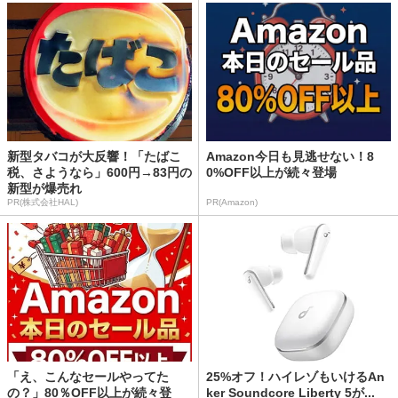
新型タバコが大反響！「たばこ
Amazon今日も見逃せない！8
税、さようなら」600円→83円の
0%OFF以上が続々登場
新型が爆売れ
PR(株式会社HAL)
PR(Amazon)
「え、こんなセールやってた
25%オフ！ハイレゾもいけるAn
の？」80％OFF以上が続々登
ker Soundcore Liberty 5が...