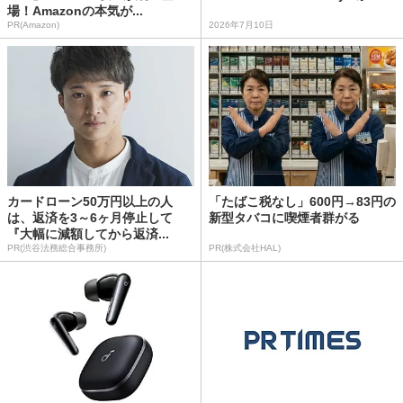
場！Amazonの本気が...
PR(Amazon)
2026年7月10日
カードローン50万円以上の人
「たばこ税なし」600円→83円の
は、返済を3～6ヶ月停止して
新型タバコに喫煙者群がる
『大幅に減額してから返済...
PR(渋谷法務総合事務所)
PR(株式会社HAL)