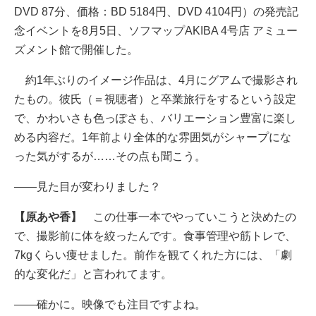
DVD 87分、価格：BD 5184円、DVD 4104円）の発売記
念イベントを8月5日、ソフマップAKIBA 4号店 アミュー
ズメント館で開催した。
約1年ぶりのイメージ作品は、4月にグアムで撮影され
たもの。彼氏（＝視聴者）と卒業旅行をするという設定
で、かわいさも色っぽさも、バリエーション豊富に楽し
める内容だ。1年前より全体的な雰囲気がシャープにな
った気がするが……その点も聞こう。
――見た目が変わりました？
【原あや香】
この仕事一本でやっていこうと決めたの
で、撮影前に体を絞ったんです。食事管理や筋トレで、
7kgくらい痩せました。前作を観てくれた方には、「劇
的な変化だ」と言われてます。
――確かに。映像でも注目ですよね。