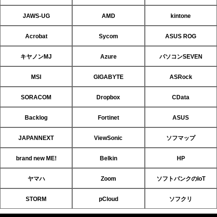
JAWS-UG
AMD
kintone
Acrobat
Sycom
ASUS ROG
キヤノンMJ
Azure
パソコンSEVEN
MSI
GIGABYTE
ASRock
SORACOM
Dropbox
CData
Backlog
Fortinet
ASUS
JAPANNEXT
ViewSonic
ソフマップ
brand new ME!
Belkin
HP
ヤマハ
Zoom
ソフトバンクのIoT
STORM
pCloud
ソフクリ