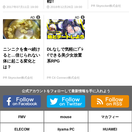
戦!!
PR Skyrocket株式会社
2017年07月11日 19:00
2016年12月26日 19:00
AD
AD
ニンニクを食べ続け
DLなしで気軽にﾌﾟﾚ
ると…信じられない
ｲできる美少女放置
体に起こる変化と
系RPG
は？
PR Skyrocket株式会社
PR C4 Connect株式会社
公式アカウントをフォローして最新情報を手に入れよう
FMV
mouse
マカフィー
ELECOM
iiyama PC
HUAWEI