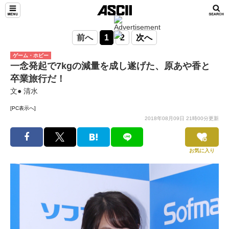
前へ
1
2
次へ
ゲーム・ホビー
一念発起で7kgの減量を成し遂げた、原あや香と
卒業旅行だ！
文● 清水
[PC表示へ]
2018年08月09日 21時00分更新
お気に入り