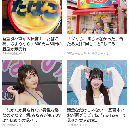
新型タバコが大反響！「たばこ
「宝くじ、運じゃなかった」当
税、さようなら」600円→83円の
たる人は“同じこと”してる
新型が爆売れ
PR(株式会社HAL)
PR(合同会社デジタルファーム )
「なかなか見られない貴重な姿
清楚なだけじゃない！ 五百木い
なのかな？」堀 みなみが4th DV
おが新グラビア誌「my fave」で
Dで初めての逆バ...
見せた大人の素...
2026年5月7日
2026年6月19日