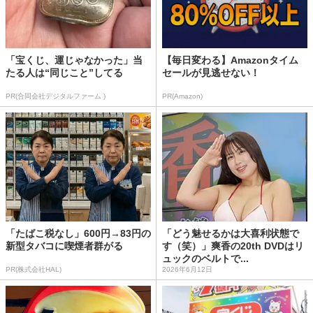
「宝くじ、運じゃなかった」当
【毎日変わる】Amazonタイム
たる人は“同じこと”してる
セールが見逃せない！
PR(合同会社デジタルファーム )
PR(Amazon)
「たばこ税なし」600円→83円の
「どう魅せるかは大喜利状態で
新型タバコに喫煙者群がる
す（笑）」爽香の20th DVDはリ
ュックのベルトで...
PR(株式会社HAL)
2026年6月12日