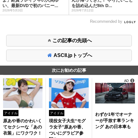
よ」絶賛ブレイク中の入間ゆ
んが帰ってきた！ やりたいこと
い、最新DVDで初のバニー...
を詰め込んだ8th D...
2026年5月3日
2026年7月12日
Recommended by
この記事の先頭へ
ASCII.jpトップへ
次にお勧めの記事
AD
アイドル
アイドル
わずか1年でオーナ
ーが手放す車ランキ
原あや香のかわいく
現役女子大生“モグ
ング あの日本車も
てセクシーな「あの
ラ女子”原あや香、
衣装」にワクワク！
ついにグラビア参