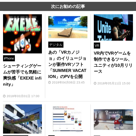
次にお勧めの記事
デジタル
VR
あの「VRカノジ
VR内でVRゲームを
ョ」のイリュージョ
iPhone
制作できるツール、
ンが新作VRソフト
ユニティが10月リリ
シューティングゲー
「SUMMER VACAT
ース
ムが苦手でも気軽に
ION」のPVを公開
爽快感「EXEXE infi
2018年04月06日 23:45
2018年05月11日 15:00
nity」
2018年03月01日 17:00