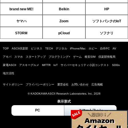
brand new ME!
Belkin
HP
ヤマハ
Zoom
ソフトバンクのIoT
STORM
pCloud
ソフクリ
TOP
ASCII倶楽部
ビジネス
TECH
デジタル
iPhone/Mac
ホビー
自作PC
AV
アキバ
スマホ
スタートアップ
プログラミング+
ゲーム
格安SIM
倶楽部情報局
家電ASCII
アスキーグルメ
MITTR
IoT
サイバーセキュリティ小説コンテスト
SDGs
地方活性
サイトポリシー
プライバシーポリシー
運営会社
お問い合わせ
広告掲載
© KADOKAWA ASCII Research Laboratories, Inc. 2026
表示形式
PC
スマートフォン