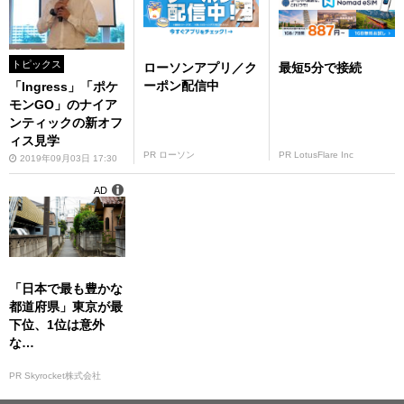
トピックス
ローソンアプリ／ク
最短5分で接続
ーポン配信中
「Ingress」「ポケ
モンGO」のナイア
ンティックの新オフ
ィス見学
PR ローソン
PR LotusFlare Inc
2019年09月03日 17:30
AD
「日本で最も豊かな
都道府県」東京が最
下位、1位は意外
な…
PR Skyrocket株式会社