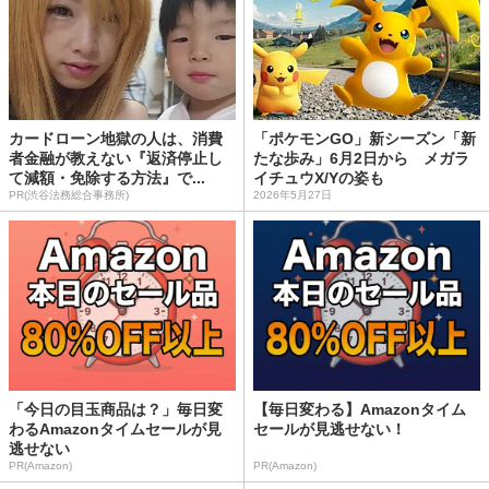
カードローン地獄の人は、消費
「ポケモンGO」新シーズン「新
者金融が教えない『返済停止し
たな歩み」6月2日から メガラ
て減額・免除する方法』で...
イチュウX/Yの姿も
PR(渋谷法務総合事務所)
2026年5月27日
「今日の目玉商品は？」毎日変
【毎日変わる】Amazonタイム
わるAmazonタイムセールが見
セールが見逃せない！
逃せない
PR(Amazon)
PR(Amazon)