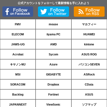
公式アカウントをフォローして最新情報を手に入れよう
FMV
mouse
マカフィー
ELECOM
iiyama PC
HUAWEI
JAWS-UG
AMD
kintone
Acrobat
Sycom
ASUS ROG
キヤノンMJ
Azure
パソコンSEVEN
MSI
GIGABYTE
ASRock
SORACOM
Dropbox
CData
Backlog
Fortinet
ASUS
JAPANNEXT
ViewSonic
ソフマップ