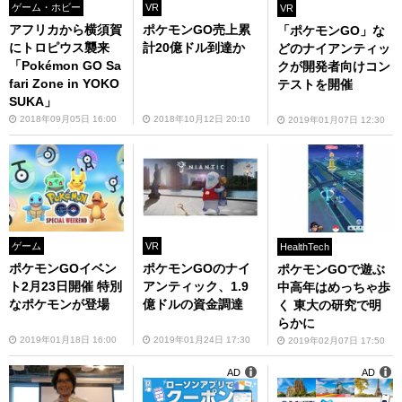
ゲーム・ホビー
VR
VR
アフリカから横須賀
ポケモンGO売上累
「ポケモンGO」な
にトロピウス襲来
計20億ドル到達か
どのナイアンティッ
「Pokémon GO Sa
クが開発者向けコン
fari Zone in YOKO
テストを開催
SUKA」
2018年09月05日 16:00
2018年10月12日 20:10
2019年01月07日 12:30
ゲーム
VR
HealthTech
ポケモンGOイベン
ポケモンGOのナイ
ポケモンGOで遊ぶ
ト2月23日開催 特別
アンティック、1.9
中高年はめっちゃ歩
なポケモンが登場
億ドルの資金調達
く 東大の研究で明
らかに
2019年01月18日 16:00
2019年01月24日 17:30
2019年02月07日 17:50
AD
AD