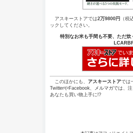
アスキーストアでは
2万9800円
（税
ックしてください。
特別なお米も手間も不要、ただ炊
LCAR
このほかにも、
アスキーストア
では
Twitter
や
Facebook
、
メルマガ
では、注
あなたも買い物上手に!?