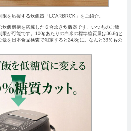
を応援する炊飯器「LCARBRCK」をご紹介。
炊飯機構を搭載した６合炊き炊飯器です。いつものご飯
が可能です。100gあたりの白米の標準糖質量は36.8gと
飯を日本食品検査で測定すると24.8gに。なんと33％もの