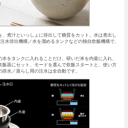
、煮汁といっしょに排出して糖質をカット。水は煮出し
／注水排出機構／水を溜めるタンクなどの独自炊飯機構で、
水をタンクに入れることだけ。研いだ米を内釜に入れ、
炊飯器にセット、モードを選んで炊飯スタートと、使い方
の排水／蒸らし用の注水は全自動です。