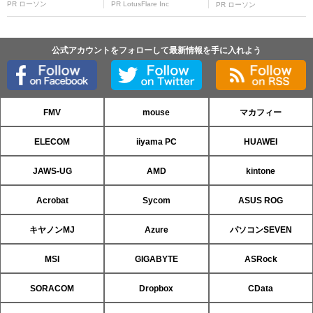
PR ローソン
PR LotusFlare Inc
PR ローソン
公式アカウントをフォローして最新情報を手に入れよう
FMV
mouse
マカフィー
ELECOM
iiyama PC
HUAWEI
JAWS-UG
AMD
kintone
Acrobat
Sycom
ASUS ROG
キヤノンMJ
Azure
パソコンSEVEN
MSI
GIGABYTE
ASRock
SORACOM
Dropbox
CData