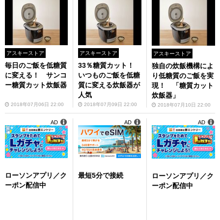
アスキーストア
アスキーストア
アスキーストア
毎日のご飯を低糖質
33％糖質カット！
独自の炊飯機構によ
に変える！ サンコ
いつものご飯を低糖
り低糖質のご飯を実
ー糖質カット炊飯器
質に変える炊飯器が
現！ 「糖質カット
人気
炊飯器」
2018年07月06日 22:00
2018年07月09日 22:00
2018年07月10日 22:00
AD
AD
AD
ローソンアプリ／ク
最短5分で接続
ローソンアプリ／ク
ーポン配信中
ーポン配信中