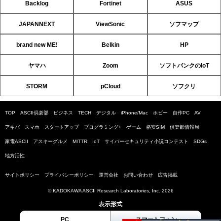
Backlog
Fortinet
ASUS
JAPANNEXT
ViewSonic
ソフマップ
brand new ME!
Belkin
HP
ヤマハ
Zoom
ソフトバンクのIoT
STORM
pCloud
ソフクリ
TOP
ASCII倶楽部
ビジネス
TECH
デジタル
iPhone/Mac
ホビー
自作PC
AV
アキバ
スマホ
スタートアップ
プログラミング+
ゲーム
格安SIM
倶楽部情報局
家電ASCII
アスキーグルメ
MITTR
IoT
サイバーセキュリティ小説コンテスト
SDGs
地方活性
サイトポリシー
プライバシーポリシー
運営会社
お問い合わせ
広告掲載
© KADOKAWA ASCII Research Laboratories, Inc. 2026
表示形式
PC
スマートフォン