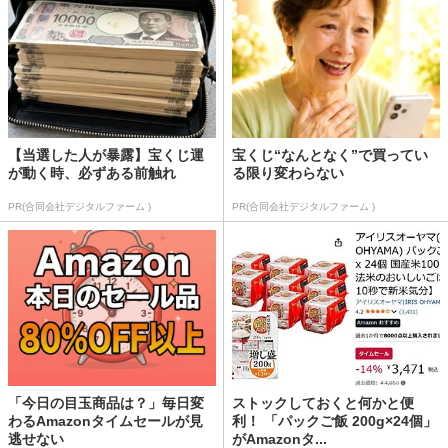
【当選した人が暴露】宝くじ運
宝くじ“なんとなく”で買ってい
が動く時、必ずある前触れ
る限り変わらない
PR(合同会社デジタルファーム )
PR(合同会社デジタルファーム )
「今日の目玉商品は？」毎日変
ストックしておくと何かと便
わるAmazonタイムセールが見
利！ 「パックご飯 200g×24個」
逃せない
がAmazonタ...