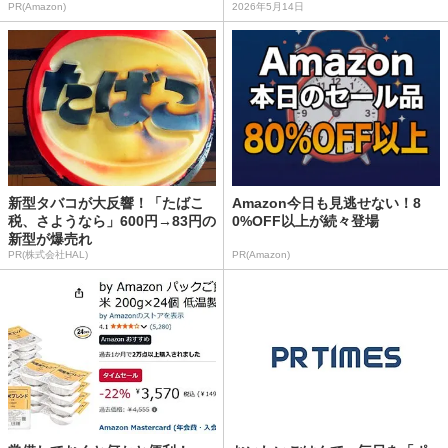
PR(Amazon)
2026年5月14日
新型タバコが大反響！「たばこ
Amazon今日も見逃せない！8
税、さようなら」600円→83円の
0%OFF以上が続々登場
新型が爆売れ
PR(株式会社HAL)
PR(Amazon)