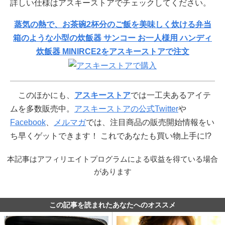
詳しい仕様はアスキーストアでチェックしてください。
蒸気の熱で、お茶碗2杯分のご飯を美味しく炊ける弁当
箱のような小型の炊飯器 サンコー お一人様用 ハンディ
炊飯器 MINIRCE2をアスキーストアで注文
このほかにも、
アスキーストア
では一工夫あるアイテ
ムを多数販売中。
アスキーストアの公式Twitter
や
Facebook
、
メルマガ
では、注目商品の販売開始情報をい
ち早くゲットできます！ これであなたも買い物上手に!?
本記事はアフィリエイトプログラムによる収益を得ている場合
があります
この記事を読まれたあなたへのオススメ