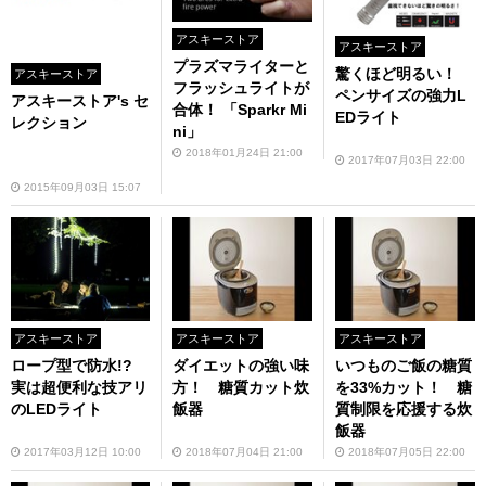
アスキーストア
アスキーストア
プラズマライターと
驚くほど明るい！
アスキーストア
フラッシュライトが
ペンサイズの強力L
アスキーストア's セ
合体！ 「Sparkr Mi
EDライト
レクション
ni」
2018年01月24日 21:00
2017年07月03日 22:00
2015年09月03日 15:07
アスキーストア
アスキーストア
アスキーストア
ロープ型で防水!?
ダイエットの強い味
いつものご飯の糖質
実は超便利な技アリ
方！ 糖質カット炊
を33%カット！ 糖
のLEDライト
飯器
質制限を応援する炊
飯器
2017年03月12日 10:00
2018年07月04日 21:00
2018年07月05日 22:00