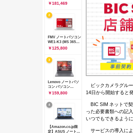
コン 15-fd 15.6イン
￥181,469
チ インテル Core 5
120U メモリ16GB
2
SSD512GB
Windows 11
Microsoft Office
2024搭載 WPS
Office搭載 カメラシ
FMV ノートパソコン
ャッター 指紋認証 薄
WE1-K3 (MS 365
型 Copilotキー搭載
Personal/Copilotキ
￥125,800
ナチュラルシルバー
ー搭載/Win 11/15.6
(BJ0M5PA-AAAI)
型/Core
3
i5/16GB/SSD
512GB/ホワイト)
FMVWK3E15W_AZ
Lenovo ノートパソ
ビックカメラグループは
コン パソコン
IdeaPad Slim 3 14.0
14日から開始すると
￥159,800
インチ AMD
Ryzen™ 5 8640HS
BIC SIM ネッ
4
メモリ16GB
SSD512GB
った必要書類への記
Microsoft 365 試用
いつでもできるよう
版 Windows11 バッ
テリー駆動12.6時間
【Amazon.co.jp限
重量1.39kg ルナグレ
サービスの導入によ
定】ASUS ノートパ