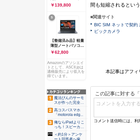
ー 83K9003JJP ノー
ソコン Vivobook 15
間も短縮されるとい
￥139,800
トPC
M1502NAQ 15.6イ
ンチ AMD Ryzen 7
■関連サイト
5
170 メモリ16GB
SSD 512GB
BIC SIM ネットで
Microsoft 365
ビックカメラ
Personal (24か月版)
搭載 Windows 11 重
【整備済み品】軽量
量1.7kg Wi-Fi 6E ク
薄型ノートパソコン
ワイエットブルー
dynabook G83 ■
￥62,800
M1502NAQ-
13.3型
R7165BUWS
FHD(1920x1080) -
Amazonのアソシエイ
高性能第11世代Core
トとして、ASCII.jpは
i5-1135G7 - メモリ
本記事はアフィ
適格販売により収入を
16GB - SSD 256GB
得ています。
- Webカメラ -
WiFi&Bluetooth -
USB Type-C - MS
Office 2021 - Win11
魔法びんのサーモ
搭載
スが作った完全遮
光100...
高コスパスマホ
「motorola edg...
俺ならiPadよりこ
っち！スピーカー
9個...
＜約1分＞アンケ
ート回答者へ歯科