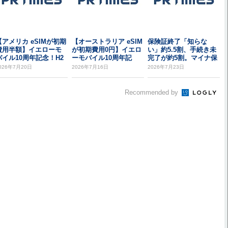
【アメリカ eSIMが初期
【オーストラリア eSIM
保険証終了「知らな
費用半額】イエローモ
が初期費用0円】イエロ
い」約5.5割、手続き未
バイル10周年記念！H2
ーモバイル10周年記
完了が約5割。マイナ保
 Wir...
念！サクっと...
険証移行、「認知...
026年7月20日
2026年7月16日
2026年7月23日
Recommended by