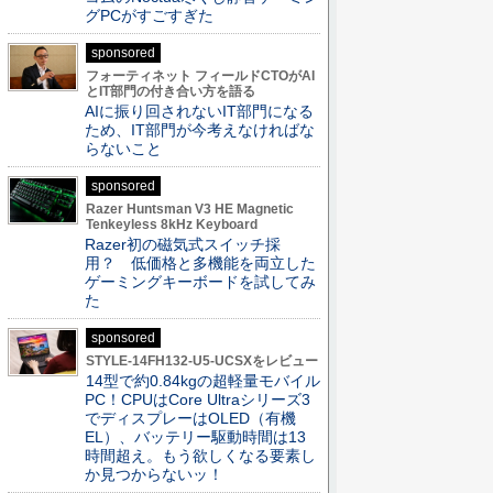
グPCがすごすぎた
sponsored
フォーティネット フィールドCTOがAI
とIT部門の付き合い方を語る
AIに振り回されないIT部門になる
ため、IT部門が今考えなければな
らないこと
sponsored
Razer Huntsman V3 HE Magnetic
Tenkeyless 8kHz Keyboard
Razer初の磁気式スイッチ採
用？ 低価格と多機能を両立した
ゲーミングキーボードを試してみ
た
sponsored
STYLE-14FH132-U5-UCSXをレビュー
14型で約0.84kgの超軽量モバイル
PC！CPUはCore Ultraシリーズ3
でディスプレーはOLED（有機
EL）、バッテリー駆動時間は13
時間超え。もう欲しくなる要素し
か見つからないッ！