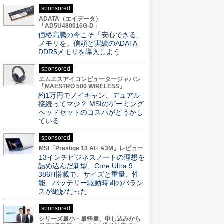
sponsored
ADATA（エイデータ）
「AD5U480016G-D」
価格高騰の今こそ「安心できる」
メモリを。信頼と実績のADATA
DDR5メモリを導入しよう
sponsored
エムエスアイコンピュータージャパン
「MAESTRO 500 WIRELESS」
約1万円でノイキャン、デュアル
接続ってマジ？ MSIのゲーミング
ヘッドセットのコスパがどうかし
ている
sponsored
MSI「Prestige 13 AI+ A3M」レビュー
13インチビジネスノートの理想を
詰め込んだ新型、Core Ultra 9
386H搭載で、サイズと重量、性
能、バッテリー駆動時間のバラン
スが絶妙だった
sponsored
シリーズ最小・最軽量、申し込みから