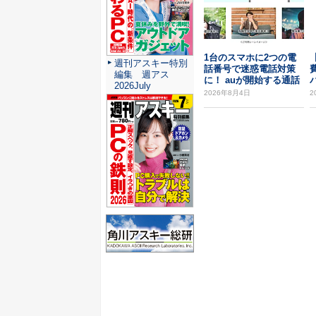
1台のスマホに2つの電
週刊アスキー特別
話番号で迷惑電話対策
編集 週アス
に！ auが開始する通話
2026July
専用「セカンド...
O
2026年8月4日
2