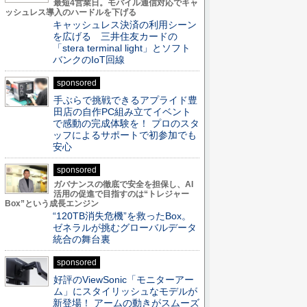
最短4営業日。モバイル通信対応でキャ
ッシュレス導入のハードルを下げる
キャッシュレス決済の利用シーン
を広げる 三井住友カードの
「stera terminal light」とソフト
バンクのIoT回線
sponsored
手ぶらで挑戦できるアプライド豊
田店の自作PC組み立てイベント
で感動の完成体験を！ プロのスタ
ッフによるサポートで初参加でも
安心
sponsored
ガバナンスの徹底で安全を担保し、AI
活用の促進で目指すのは“トレジャー
Box”という成長エンジン
“120TB消失危機”を救ったBox。
ゼネラルが挑むグローバルデータ
統合の舞台裏
sponsored
好評のViewSonic「モニターアー
ム」にスタイリッシュなモデルが
新登場！ アームの動きがスムーズ