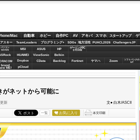
Phone/Mac
自動車
ホビー
自作PC
AV
アキバ
スマホ
ゲ
スタートアップ
アスキー
TeamLeaders
プログラミング+
SDGs
地方活性
PUACL2026
ChallengersJP
パソコン
ゲーミングPC
MSI
ASUS
HP
STORM
SEVEN
ASRock
HUAWEI
ViewSonic
Belkin
ソフトバンクの
Dropbox
CData
Backlog
Fortinet
ヤマハ
Zoom
ORACOM
IoT
brand
pCloud
new ME!
手続きがネットから可能に
分更新
文● 白木/ASCII
お気に入り
一覧