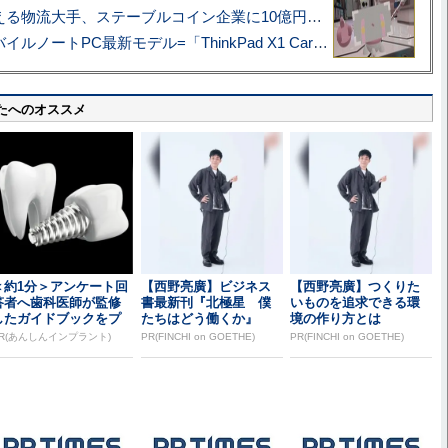
アマゾン配送を支える物流大手、ステーブルコイン企業に10億円投資のワケ
あこがれの旗艦モバイルノートPC最新モデル=「ThinkPad X1 Carbon Gen 14 Aura Edition」実機レビュー
たへのオススメ
＜約1分＞アンケート回
【西野亮廣】ビジネス
【西野亮廣】つくりた
答者へ歯科医師が監修
書最新刊『北極星 僕
いものを追求できる環
したガイドブックをプ
たちはどう働くか』
境の作り方とは
レゼント。65歳以...
R(あんしんインプラント)
PR(FINCHI on GOETHE)
PR(FINCHI on GOETHE)