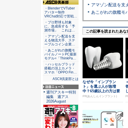
ASCII倶楽部
・BlenderでVTuber
アバター制作
VRChat対応で苦戦…
・プロ野球も対象
に、急成長する「予
測市場」 これは…
この記事を読まれたあな
・アマゾン配送を支
える物流大手、ステ
ーブルコイン企業…
・あこがれの旗艦モ
バイルノートPC最新
モデル=「ThinkPa…
・ハッセルブラッド
搭載の頂上カメラ・
スマホ「OPPO Fin…
ASCII倶楽部とは
なぜ今「インプラン
ト」を選ぶ人が急増
中？65歳以上の方は要
注目ニュース
週刊アスキー特別
確認。抜けた歯の放置
PR(あんしんインプラント)
P
編集 週アス
は...
2026August