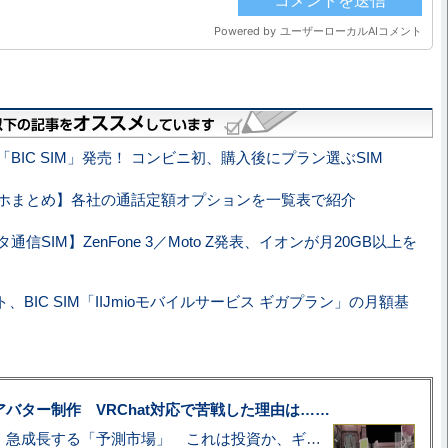
BIC SIM」発売！ コンビニ初、購入後にプラン選ぶSIM
ホまとめ】各社の通話定額オプションを一覧表で紹介
通信SIM】ZenFone 3／Moto Z発表、イオンが月20GB以上を
、BIC SIM「IIJmioモバイルサービス ギガプラン」の月額基
uberアバター制作 VRChat対応で苦戦した理由は……
プロ野球も対象に、急成長する「予測市場」 これは投資か、ギャンブルか