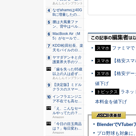
医師が監...
あんしんインプラント
なぜahamoは40G
Bに増量したの
か ...
腰は大風量ファ
ン、背中はペルチ
ェ冷却。ダ...
MacBook Air（M
5）がセールで...
KDDI松田社長、楽
ファミマで「
スマホ
天モバイルのロー
ミン...
ヤマダデンキと介
【格安スマ
スマホ
護業界大手のツク
イが協業...
「歯を失った65歳
【格安データ
スマホ
以上の人は必ずや
って」...
あんしんインプラント
値下げ
【決定版】ミドル
クラスのスマート
ラネット
トピックス
フォンの...
インフラエンジニ
本料金を値下げ
ア不在でも高セキ
ュリティ...
「え、こんなセー
ルやってたの？」
80％O...
Amazon
BlenderでVT
「今日の目玉商品
は？」毎日変わる
Amaz...
Amazon