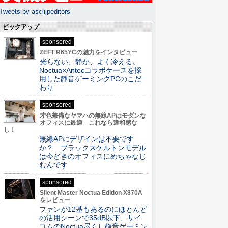
Tweets by asciijpeditors
ピックアップ
sponsored
ZEFT R65YCの魅力をインタビュー
光らない、静か、よく冷える。
Noctua×Antecコラボケースを採
用した静音ゲーミングPCのこだ
わり
sponsored
才色兼備なヤマハの無線APはモダンな
オフィスに最適 これなら違和感な
し！
無線APにデザインは不要です
か？ ブラックスケルトンモデル
は今どきのオフィスにめちゃなじ
むんです
sponsored
Silent Master Noctua Edition X870A
をレビュー
ファンが12基もあるのにほとんど
の活用シーンで35dB以下、サイ
コムのNoctua尽くし静音ゲーミン