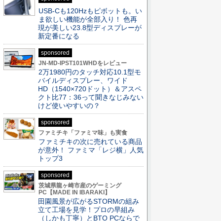
USB-Cも120Hzもピボットも。い
ま欲しい機能が全部入り！ 色再
現が美しい23.8型ディスプレーが
新定番になる
sponsored
JN-MD-IPST101WHDをレビュー
2万1980円のタッチ対応10.1型モ
バイルディスプレー、ワイド
HD（1540×720ドット）＆アスペ
クト比77：36って聞きなじみない
けど使いやすいの？
sponsored
ファミチキ「ファミマ味」も実食
ファミチキの次に売れている商品
が意外！ ファミマ「レジ横」人気
トップ3
sponsored
茨城県龍ヶ崎市産のゲーミング
PC【MADE IN IBARAKI】
田園風景が広がるSTORMの組み
立て工場を見学！プロの早組み
（しかも丁寧）とBTO PCならで