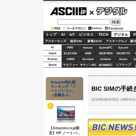
ASCII.jp
デジタル
トップ
AI
IoT
ビジネス
TECH
デジタル
i
アスキーキッズ
格安SIM
家電ASCII
アスキーグルメ
週刊
FMV
mouse
iiyamaPC
Sycom
PC
ELECOM
AMD
ASUS ROG
Digital
GIGABYTE
JAWS
Acrobat
kintone
Azure
Business
S
JAPANNEXT
マカフィー
キヤノンMJ
ソフマップ
Special
Amazon売れ筋
ランキング「ノ
BIC SIMの
ートパソコン」
（在庫あり）
2018年06月08日 18時45
1
【Amazon.co.jp限
定】HP ノートパソ