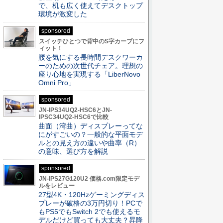
で、机も広く使えてデスクトップ
環境が激変した
sponsored
スイッチひとつで背中のS字カーブにフ
ィット！
腰を気にする長時間デスクワーカ
ーのための次世代チェア。理想の
座り心地を実現する「LiberNovo
Omni Pro」
sponsored
JN-IPS34UQ2-HSC6とJN-
IPSC34UQ2-HSC6で比較
曲面（湾曲）ディスプレーってな
にがすごいの？一般的な平面モデ
ルとの見え方の違いや曲率（R）
の意味、選び方を解説
sponsored
JN-IPS27G120U2 価格.com限定モデ
ルをレビュー
27型4K・120Hzゲーミングディス
プレーが破格の3万円切り！PCで
もPS5でもSwitch 2でも使えるモ
デルだけど買っても大丈夫？昇降