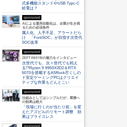
式多機能スタンドやUSB Typc-C
給電は？
sponsored
AIによる運用自動化は、企業が生き残
るための必須条件
属人化、人手不足、アラートだら
け 「FortiSOC」が目指す次世代
SOC改革
sponsored
ZEFT R65YBの魅力をインタビュー
次世代でも、次々世代でも戦え
る!?Ryzen 9 9950X3D2＆RTX
5070を搭載するASRock尽くしの
ド安定ゲーミングPCはクリエイ
ティブな作業もどんとこい
sponsored
仕組みとしてはシンプルだが、業務へ
の効果は絶大
「現場に行くのが当たり前」を変
えたアズビルのリモート調整 効
果はプライスレス
sponsored