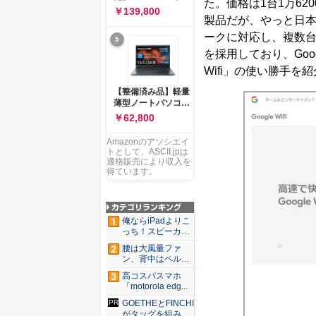
た。価格は1台1万62
ー 83K9003JJP ノー
ソコン Vivobook 15
￥139,800
トPC
製品だが、やっと日
M1502NAQ 15.6イ
ンチ AMD Ryzen 7
ークに対応し、複数
5
170 メモリ16GB
を採用しており、Goo
SSD 512GB
Microsoft 365
Wifi」の使い勝手を
Personal (24か月版)
搭載 Windows 11 重
【整備済み品】軽量
量1.7kg Wi-Fi 6E ク
薄型ノートパソコン
ワイエットブルー
dynabook G83 ■
￥62,800
M1502NAQ-
13.3型
R7165BUWS
FHD(1920x1080) -
Amazonのアソシエイ
高性能第11世代Core
トとして、ASCII.jpは
i5-1135G7 - メモリ
適格販売により収入を
16GB - SSD 256GB
得ています。
- Webカメラ -
WiFi&Bluetooth -
USB Type-C - MS
Office 2021 - Win11
俺ならiPadよりこ
搭載
っち！スピーカー
9個...
腰は大風量ファ
ン、背中はペルチ
ェ冷却。ダ...
高コスパスマホ
「motorola edg...
GOETHEとFINCHI
がタッグを組み...