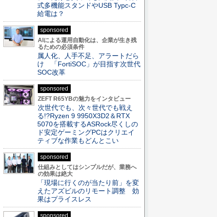
式多機能スタンドやUSB Typc-C
給電は？
sponsored
AIによる運用自動化は、企業が生き残
るための必須条件
属人化、人手不足、アラートだら
け 「FortiSOC」が目指す次世代
SOC改革
sponsored
ZEFT R65YBの魅力をインタビュー
次世代でも、次々世代でも戦え
る!?Ryzen 9 9950X3D2＆RTX
5070を搭載するASRock尽くしの
ド安定ゲーミングPCはクリエイ
ティブな作業もどんとこい
sponsored
仕組みとしてはシンプルだが、業務へ
の効果は絶大
「現場に行くのが当たり前」を変
えたアズビルのリモート調整 効
果はプライスレス
sponsored