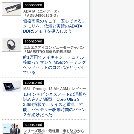
sponsored
ADATA（エイデータ）
「AD5U480016G-D」
価格高騰の今こそ「安心できる」
メモリを。信頼と実績のADATA
DDR5メモリを導入しよう
sponsored
エムエスアイコンピュータージャパン
「MAESTRO 500 WIRELESS」
約1万円でノイキャン、デュアル
接続ってマジ？ MSIのゲーミング
ヘッドセットのコスパがどうかし
ている
sponsored
MSI「Prestige 13 AI+ A3M」レビュー
13インチビジネスノートの理想を
詰め込んだ新型、Core Ultra 9
386H搭載で、サイズと重量、性
能、バッテリー駆動時間のバラン
スが絶妙だった
sponsored
シリーズ最小・最軽量、申し込みから