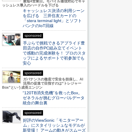
最短4営業日。モバイル通信対応でキャ
ッシュレス導入のハードルを下げる
キャッシュレス決済の利用シーン
を広げる 三井住友カードの
「stera terminal light」とソフト
バンクのIoT回線
sponsored
手ぶらで挑戦できるアプライド豊
田店の自作PC組み立てイベント
で感動の完成体験を！ プロのスタ
ッフによるサポートで初参加でも
安心
sponsored
ガバナンスの徹底で安全を担保し、AI
活用の促進で目指すのは“トレジャー
Box”という成長エンジン
“120TB消失危機”を救ったBox。
ゼネラルが挑むグローバルデータ
統合の舞台裏
sponsored
好評のViewSonic「モニターアー
ム」にスタイリッシュなモデルが
新登場！ アームの動きがスムーズ