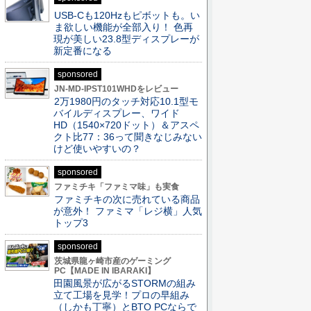
USB-Cも120Hzもピボットも。い
ま欲しい機能が全部入り！ 色再
現が美しい23.8型ディスプレーが
新定番になる
sponsored
JN-MD-IPST101WHDをレビュー
2万1980円のタッチ対応10.1型モ
バイルディスプレー、ワイド
HD（1540×720ドット）＆アスペ
クト比77：36って聞きなじみない
けど使いやすいの？
sponsored
ファミチキ「ファミマ味」も実食
ファミチキの次に売れている商品
が意外！ ファミマ「レジ横」人気
トップ3
sponsored
茨城県龍ヶ崎市産のゲーミング
PC【MADE IN IBARAKI】
田園風景が広がるSTORMの組み
立て工場を見学！プロの早組み
（しかも丁寧）とBTO PCならで