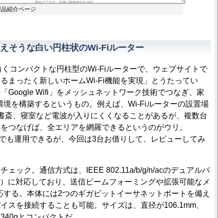
の製品紹介ページ
えそうな白い円柱状のWi-Fiルーター
i」は白くコンパクトな円柱型のWi-Fiルーターで、ウェブサイトで
るまったく新しいホームWi-Fi機能を実現」とうたってい
Google Wifi」をメッシュネットワーク技術でつなぎ、家
i環境を構築するというもの。例えば、Wi-Fiルーターの設置場
書斎、寝室など電波が入りにくくなることがあるが、複数台
ュをつなげば、全エリアを網羅できるというのがウリ。
i」は1台でも運用できるが、今回は3台お借りして、レビューしてみ
ク。通信方式は、IEEE 802.11a/b/g/n/acのデュアルバ
GHz）に対応しており、送信ビームフォーミングや拡張可能なメ
に対応する。本体には2つのギガビットイーサネットポートを備え
イスを接続することも可能。サイズは、直径が106.1mm、
は340gとコンパクトだ。