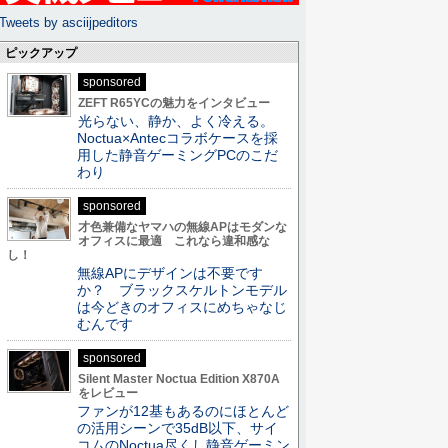
Tweets by asciijpeditors
ピックアップ
sponsored
ZEFT R65YCの魅力をインタビュー
光らない、静か、よく冷える。
Noctua×Antecコラボケースを採
用した静音ゲーミングPCのこだ
わり
sponsored
才色兼備なヤマハの無線APはモダンな
オフィスに最適 これなら違和感な
し！
無線APにデザインは不要です
か？ ブラックスケルトンモデル
は今どきのオフィスにめちゃなじ
むんです
sponsored
Silent Master Noctua Edition X870A
をレビュー
ファンが12基もあるのにほとんど
の活用シーンで35dB以下、サイ
コムのNoctua尽くし静音ゲーミン