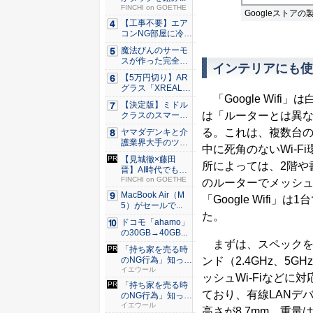
FINCHI on GOETHE
Googleストア
【工事不要】エア
コンNG部屋に冷房
を！ ...
魔法びんのサーモ
スが作った完全遮
インテリアにも使
光100...
【5万円切り】AR
グラス「XREAL
「Google Wif
x...
【決定版】ミドル
は「ルーターとは異な
クラスのスマート
フォンの...
る。これは、複数台の「
ヤマダデンキと介
護業界大手のツク
中に死角のないWi-F
イが協業...
【見城徹×藤田
所によっては、2階や
晋】AI時代でも変
わらない...
FINCHI on GOETHE
のルーターでメッシ
MacBook Air（M
「Google Wif
5）がセールで...
た。
ドコモ「ahamo」
の30GB→40GB...
まずは、スペックをチェッ
「持ち家を売る時
のNG行為」知って
ンド（2.4GHz、5
るだけ...
イエウール
ッシュWi-Fiなど
「持ち家を売る時
ており、有線LANデバ
のNG行為」知って
るだけ...
イエウール
高さが8.7mm、重量