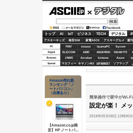
ASCII.jp
デジタル
トップ
AI
IoT
ビジネス
TECH
デジタル
i
アスキーキッズ
格安SIM
家電ASCII
アスキーグルメ
週刊
FMV
mouse
iiyamaPC
Sycom
PC
ELECOM
AMD
ASUS ROG
Digital
GIGABYTE
JAWS
Acrobat
kintone
Azure
Business
S
JAPANNEXT
マカフィー
キヤノンMJ
ソフマップ
Special
Amazon売れ筋
ランキング「ノ
ートパソコン」
（在庫あり）
簡単操作で家中がWi-F
1
設定が楽！ メッシ
2018年05月08日 12時00
【Amazon.co.jp限
定】HP ノートパソ