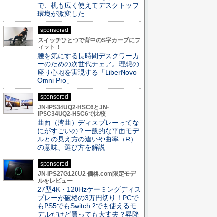
で、机も広く使えてデスクトップ
環境が激変した
sponsored
スイッチひとつで背中のS字カーブにフ
ィット！
腰を気にする長時間デスクワーカ
ーのための次世代チェア。理想の
座り心地を実現する「LiberNovo
Omni Pro」
sponsored
JN-IPS34UQ2-HSC6とJN-
IPSC34UQ2-HSC6で比較
曲面（湾曲）ディスプレーってな
にがすごいの？一般的な平面モデ
ルとの見え方の違いや曲率（R）
の意味、選び方を解説
sponsored
JN-IPS27G120U2 価格.com限定モデ
ルをレビュー
27型4K・120Hzゲーミングディス
プレーが破格の3万円切り！PCで
もPS5でもSwitch 2でも使えるモ
デルだけど買っても大丈夫？昇降