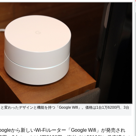
わったデザインと機能を持つ「Google Wifi」。価格は1台1万6200円、3台
ogleから新しいWi-Fiルーター「Google Wifi」が発売され