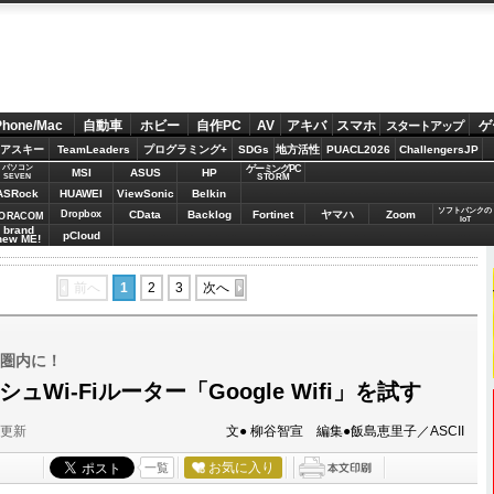
Phone/Mac
自動車
ホビー
自作PC
AV
アキバ
スマホ
ゲ
スタートアップ
アスキー
TeamLeaders
プログラミング+
SDGs
地方活性
PUACL2026
ChallengersJP
パソコン
ゲーミングPC
MSI
ASUS
HP
STORM
SEVEN
ASRock
HUAWEI
ViewSonic
Belkin
ソフトバンクの
Dropbox
CData
Backlog
Fortinet
ヤマハ
Zoom
ORACOM
IoT
brand
pCloud
new ME!
前へ
1
2
3
次へ
i圏内に！
ュWi-Fiルーター「Google Wifi」を試す
分更新
文● 柳谷智宣 編集●飯島恵里子／ASCII
お気に入り
一覧