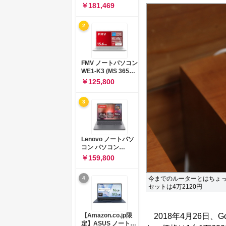
コン 15-fd 15.6イン
￥181,469
チ インテル Core 5
120U メモリ16GB
2
SSD512GB
Windows 11
Microsoft Office
2024搭載 WPS
Office搭載 カメラシ
FMV ノートパソコン
ャッター 指紋認証 薄
WE1-K3 (MS 365
型 Copilotキー搭載
Personal/Copilotキ
￥125,800
ナチュラルシルバー
ー搭載/Win 11/15.6
(BJ0M5PA-AAAI)
型/Core
3
i5/16GB/SSD
512GB/ホワイト)
FMVWK3E15W_AZ
Lenovo ノートパソ
コン パソコン
IdeaPad Slim 3 14.0
￥159,800
インチ AMD
Ryzen™ 5 8640HS
今までのルーターとはちょっと変
4
メモリ16GB
セットは4万2120円
SSD512GB
Microsoft 365 試用
版 Windows11 バッ
テリー駆動12.6時間
2018年4月26日、Go
【Amazon.co.jp限
重量1.39kg ルナグレ
定】ASUS ノートパ