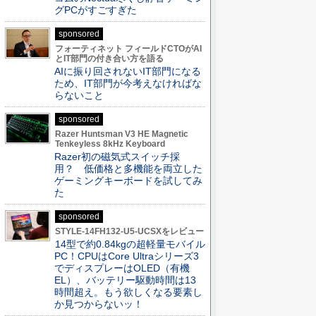
グPCがすごすぎた
sponsored
フォーティネット フィールドCTOがAI
とIT部門の付き合い方を語る
AIに振り回されないIT部門になる
ため、IT部門が今考えなければな
らないこと
sponsored
Razer Huntsman V3 HE Magnetic
Tenkeyless 8kHz Keyboard
Razer初の磁気式スイッチ採
用？ 低価格と多機能を両立した
ゲーミングキーボードを試してみ
た
sponsored
STYLE-14FH132-U5-UCSXをレビュー
14型で約0.84kgの超軽量モバイル
PC！CPUはCore Ultraシリーズ3
でディスプレーはOLED（有機
EL）、バッテリー駆動時間は13
時間超え。もう欲しくなる要素し
か見つからないッ！