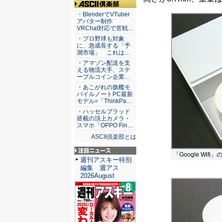
ASCII倶楽部
・BlenderでVTuber
アバター制作
VRChat対応で苦戦…
・プロ野球も対象
に、急成長する「予
測市場」 これは…
・アマゾン配送を支
える物流大手、ステ
ーブルコイン企業…
・あこがれの旗艦モ
バイルノートPC最新
モデル=「ThinkPa…
・ハッセルブラッド
搭載の頂上カメラ・
スマホ「OPPO Fin…
ASCII倶楽部とは
「Google Wi
注目ニュース
週刊アスキー特別
編集 週アス
2026August