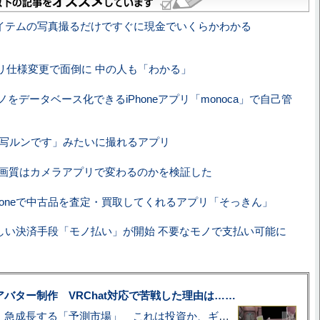
イテムの写真撮るだけですぐに現金でいくらかわかる
リ仕様変更で面倒に 中の人も「わかる」
をデータベース化できるiPhoneアプリ「monoca」で自己管
eで「写ルンです」みたいに撮れるアプリ
e Xの画質はカメラアプリで変わるのかを検証した
Phoneで中古品を査定・買取してくれるアプリ「そっきん」
しい決済手段「モノ払い」が開始 不要なモノで支払い可能に
uberアバター制作 VRChat対応で苦戦した理由は……
プロ野球も対象に、急成長する「予測市場」 これは投資か、ギャンブルか