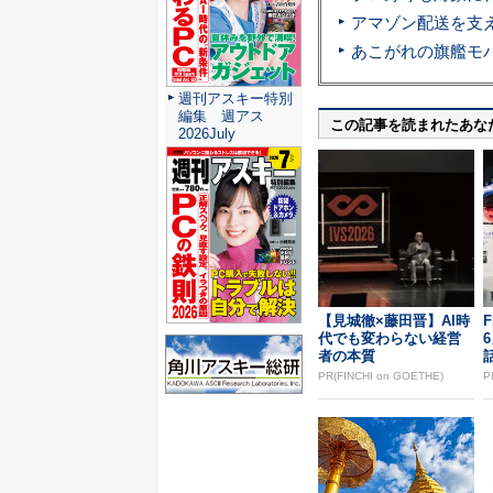
週刊アスキー特別
編集 週アス
この記事を読まれたあな
2026July
【見城徹×藤田晋】AI時
F
代でも変わらない経営
者の本質
PR(FINCHI on GOETHE)
P