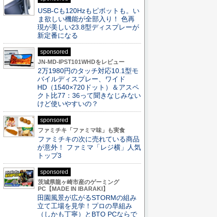
USB-Cも120Hzもピボットも。い
ま欲しい機能が全部入り！ 色再
現が美しい23.8型ディスプレーが
新定番になる
sponsored
JN-MD-IPST101WHDをレビュー
2万1980円のタッチ対応10.1型モ
バイルディスプレー、ワイド
HD（1540×720ドット）＆アスペ
クト比77：36って聞きなじみない
けど使いやすいの？
sponsored
ファミチキ「ファミマ味」も実食
ファミチキの次に売れている商品
が意外！ ファミマ「レジ横」人気
トップ3
sponsored
茨城県龍ヶ崎市産のゲーミング
PC【MADE IN IBARAKI】
田園風景が広がるSTORMの組み
立て工場を見学！プロの早組み
（しかも丁寧）とBTO PCならで