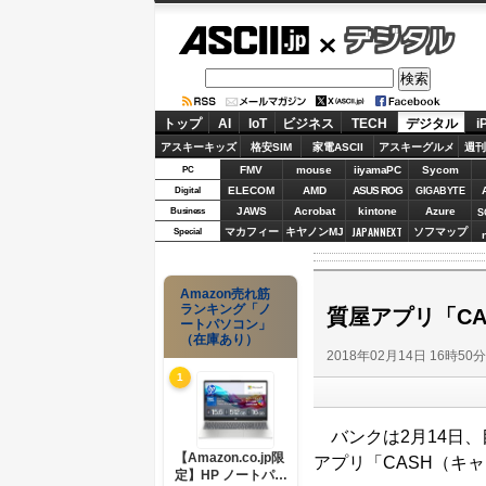
ASCII.jp
デジタル
トップ
AI
IoT
ビジネス
TECH
デジタル
i
アスキーキッズ
格安SIM
家電ASCII
アスキーグルメ
週刊
FMV
mouse
iiyamaPC
Sycom
PC
ELECOM
AMD
ASUS ROG
Digital
GIGABYTE
JAWS
Acrobat
kintone
Azure
Business
S
JAPANNEXT
マカフィー
キヤノンMJ
ソフマップ
Special
Amazon売れ筋
ランキング「ノ
質屋アプリ「C
ートパソコン」
（在庫あり）
2018年02月14日 16時50
1
バンクは2月14日、
【Amazon.co.jp限
アプリ「CASH（キ
定】HP ノートパソ