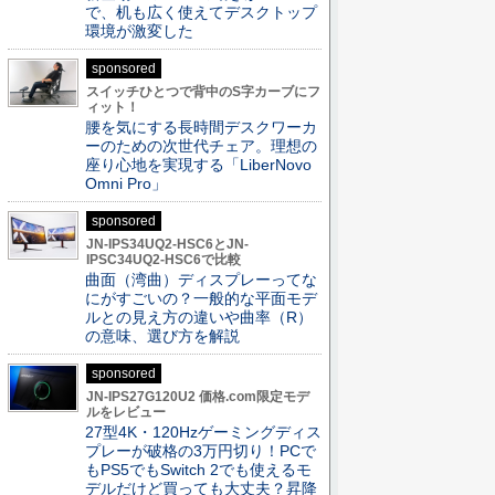
で、机も広く使えてデスクトップ
環境が激変した
sponsored
スイッチひとつで背中のS字カーブにフ
ィット！
腰を気にする長時間デスクワーカ
ーのための次世代チェア。理想の
座り心地を実現する「LiberNovo
Omni Pro」
sponsored
JN-IPS34UQ2-HSC6とJN-
IPSC34UQ2-HSC6で比較
曲面（湾曲）ディスプレーってな
にがすごいの？一般的な平面モデ
ルとの見え方の違いや曲率（R）
の意味、選び方を解説
sponsored
JN-IPS27G120U2 価格.com限定モデ
ルをレビュー
27型4K・120Hzゲーミングディス
プレーが破格の3万円切り！PCで
もPS5でもSwitch 2でも使えるモ
デルだけど買っても大丈夫？昇降