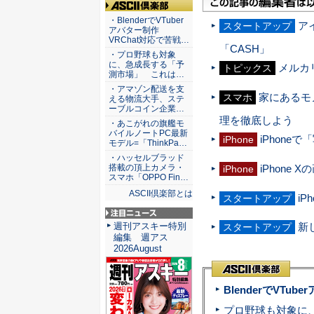
ASCII倶楽部
・BlenderでVTuber
ア
スタートアップ
アバター制作
VRChat対応で苦戦…
「CASH」
・プロ野球も対象
に、急成長する「予
メルカ
トピックス
測市場」 これは…
・アマゾン配送を支
家にあるモノ
スマホ
える物流大手、ステ
ーブルコイン企業…
理を徹底しよう
・あこがれの旗艦モ
バイルノートPC最新
iPhon
iPhone
モデル=「ThinkPa…
・ハッセルブラッド
iPhon
搭載の頂上カメラ・
iPhone
スマホ「OPPO Fin…
ASCII倶楽部とは
i
スタートアップ
注目ニュース
週刊アスキー特別
新
スタートアップ
編集 週アス
2026August
BlenderでVT