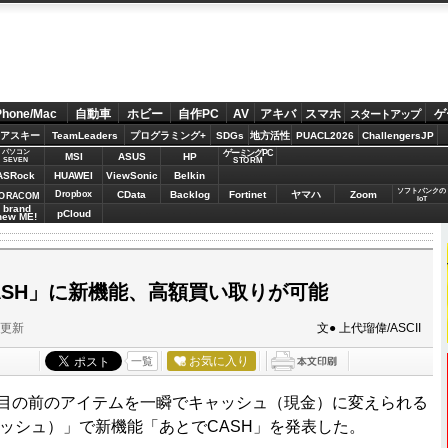
Phone/Mac
自動車
ホビー
自作PC
AV
アキバ
スマホ
ゲ
スタートアップ
アスキー
TeamLeaders
プログラミング+
SDGs
地方活性
PUACL2026
ChallengersJP
パソコン
ゲーミングPC
MSI
ASUS
HP
STORM
SEVEN
ASRock
HUAWEI
ViewSonic
Belkin
ソフトバンクの
Dropbox
CData
Backlog
Fortinet
ヤマハ
Zoom
ORACOM
IoT
brand
pCloud
new ME!
ASH」に新機能、高額買い取りが可能
分更新
文● 上代瑠偉/ASCII
お気に入り
一覧
目の前のアイテムを一瞬でキャッシュ（現金）に変えられる
ャッシュ）」で新機能「あとでCASH」を発表した。