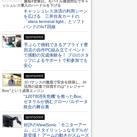
最短4営業日。モバイル通信対応でキャ
ッシュレス導入のハードルを下げる
キャッシュレス決済の利用シーン
を広げる 三井住友カードの
「stera terminal light」とソフト
バンクのIoT回線
sponsored
手ぶらで挑戦できるアプライド豊
田店の自作PC組み立てイベント
で感動の完成体験を！ プロのスタ
ッフによるサポートで初参加でも
安心
sponsored
ガバナンスの徹底で安全を担保し、AI
活用の促進で目指すのは“トレジャー
Box”という成長エンジン
“120TB消失危機”を救ったBox。
ゼネラルが挑むグローバルデータ
統合の舞台裏
sponsored
好評のViewSonic「モニターアー
ム」にスタイリッシュなモデルが
新登場！ アームの動きがスムーズ