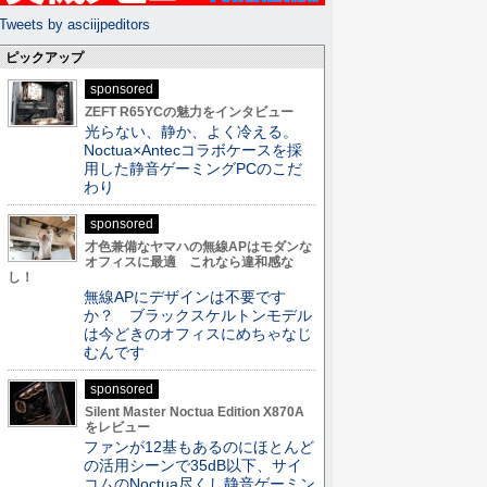
Tweets by asciijpeditors
ピックアップ
sponsored
ZEFT R65YCの魅力をインタビュー
光らない、静か、よく冷える。
Noctua×Antecコラボケースを採
用した静音ゲーミングPCのこだ
わり
sponsored
才色兼備なヤマハの無線APはモダンな
オフィスに最適 これなら違和感な
し！
無線APにデザインは不要です
か？ ブラックスケルトンモデル
は今どきのオフィスにめちゃなじ
むんです
sponsored
Silent Master Noctua Edition X870A
をレビュー
ファンが12基もあるのにほとんど
の活用シーンで35dB以下、サイ
コムのNoctua尽くし静音ゲーミン