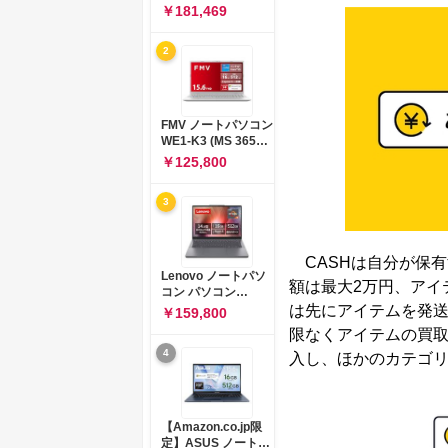
コン 15-fd 15.6イン
￥181,469
チ インテル Core 5
120U メモリ16GB
2
SSD512GB
Windows 11
Microsoft Office
2024搭載 WPS
Office搭載 カメラシ
FMV ノートパソコン
ャッター 指紋認証 薄
WE1-K3 (MS 365
型 Copilotキー搭載
Personal/Copilotキ
￥125,800
ナチュラルシルバー
ー搭載/Win 11/15.6
(BJ0M5PA-AAAI)
型/Core
3
i5/16GB/SSD
512GB/ホワイト)
FMVWK3E15W_AZ
CASHは自分が保
Lenovo ノートパソ
額は最大2万円、アイ
コン パソコン
IdeaPad Slim 3 14.0
は先にアイテムを発送
￥159,800
インチ AMD
限なくアイテムの買
Ryzen™ 5 8640HS
4
メモリ16GB
入し、ほかのカテゴ
SSD512GB
Microsoft 365 試用
版 Windows11 バッ
テリー駆動12.6時間
【Amazon.co.jp限
重量1.39kg ルナグレ
定】ASUS ノートパ