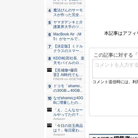
FINCHI on GOETHE
魔法びんのサーモ
スが作った完全遮
光100...
ヤマダデンキと介
護業界大手のツク
イが協業...
本記事はアフィ
MacBook Air（M
5）がセールで...
【決定版】ミドル
クラスのスマート
フォンの...
KDDI松田社長、楽
天モバイルのロー
ミン...
【見城徹×藤田
晋】AI時代でも変
わらない...
FINCHI on GOETHE
ドコモ「ahamo」
の30GB→40GB...
なぜahamoは40G
Bに増量したの
か ...
「え、こんなセー
ルやってたの？」
80％O...
Amazon
「今日の目玉商品
は？」毎日変わる
Amaz...
Amazon