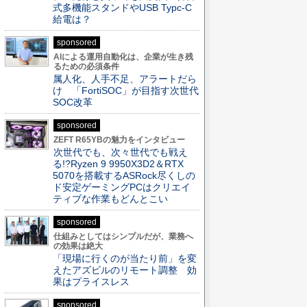
式多機能スタンドやUSB Typc-C
給電は？
sponsored
AIによる運用自動化は、企業が生き残
るための必須条件
属人化、人手不足、アラートだら
け 「FortiSOC」が目指す次世代
SOC改革
sponsored
ZEFT R65YBの魅力をインタビュー
次世代でも、次々世代でも戦え
る!?Ryzen 9 9950X3D2＆RTX
5070を搭載するASRock尽くしの
ド安定ゲーミングPCはクリエイ
ティブな作業もどんとこい
sponsored
仕組みとしてはシンプルだが、業務へ
の効果は絶大
「現場に行くのが当たり前」を変
えたアズビルのリモート調整 効
果はプライスレス
sponsored