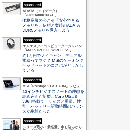
sponsored
ADATA（エイデータ）
「AD5U480016G-D」
価格高騰の今こそ「安心できる」
メモリを。信頼と実績のADATA
DDR5メモリを導入しよう
sponsored
エムエスアイコンピュータージャパン
「MAESTRO 500 WIRELESS」
約1万円でノイキャン、デュアル
接続ってマジ？ MSIのゲーミング
ヘッドセットのコスパがどうかし
ている
sponsored
MSI「Prestige 13 AI+ A3M」レビュー
13インチビジネスノートの理想を
詰め込んだ新型、Core Ultra 9
386H搭載で、サイズと重量、性
能、バッテリー駆動時間のバラン
スが絶妙だった
sponsored
シリーズ最小・最軽量、申し込みから