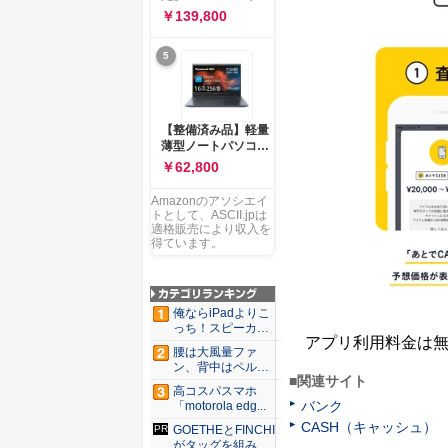
ー 83K9003JJP ノー
ソコン Vivobook 15
￥139,800
トPC
M1502NAQ 15.6イ
ンチ AMD Ryzen 7
5
170 メモリ16GB
SSD 512GB
Microsoft 365
Personal (24か月版)
搭載 Windows 11 重
【整備済み品】軽量
量1.7kg Wi-Fi 6E ク
薄型ノートパソコン
ワイエットブルー
dynabook G83 ■
￥62,800
M1502NAQ-
13.3型
R7165BUWS
FHD(1920x1080) -
Amazonのアソシエイ
高性能第11世代Core
トとして、ASCII.jpは
i5-1135G7 - メモリ
適格販売により収入を
16GB - SSD 256GB
得ています。
- Webカメラ -
WiFi&Bluetooth -
USB Type-C - MS
Office 2021 - Win11
俺ならiPadよりこ
搭載
っち！スピーカー
アプリ利用料金は無料、
9個...
腰は大風量ファ
ン、背中はペルチ
■関連サイト
ェ冷却。ダ...
高コスパスマホ
バンク
「motorola edg...
CASH（キャッシュ）
GOETHEとFINCHI
がタッグを組み...