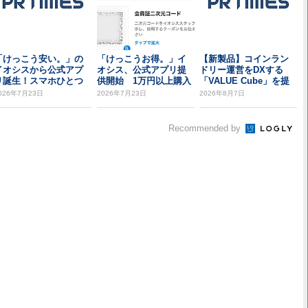
「けっこう安い。」の
「けっこうお得。」イ
【新製品】コインラン
イオシスから公式アプ
オシス、公式アプリ提
ドリー運営をDXする
リ誕生！スマホひとつ
供開始 1万円以上購入
「VALUE Cube」を提
でよりお得に！
で1000円オフク...
供開始トリオ...
026年7月23日
2026年7月23日
2026年8月7日
Recommended by