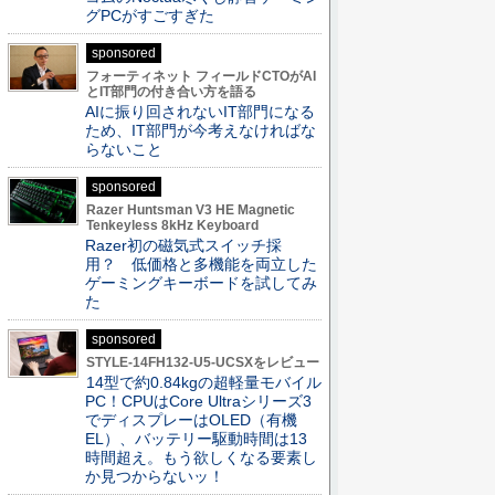
グPCがすごすぎた
sponsored
フォーティネット フィールドCTOがAI
とIT部門の付き合い方を語る
AIに振り回されないIT部門になる
ため、IT部門が今考えなければな
らないこと
sponsored
Razer Huntsman V3 HE Magnetic
Tenkeyless 8kHz Keyboard
Razer初の磁気式スイッチ採
用？ 低価格と多機能を両立した
ゲーミングキーボードを試してみ
た
sponsored
STYLE-14FH132-U5-UCSXをレビュー
14型で約0.84kgの超軽量モバイル
PC！CPUはCore Ultraシリーズ3
でディスプレーはOLED（有機
EL）、バッテリー駆動時間は13
時間超え。もう欲しくなる要素し
か見つからないッ！