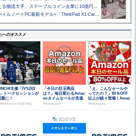
アマゾン配送を支える物流大手、ステーブルコイン企業に10億円投資のワケ
あこがれの旗艦モバイルノートPC最新モデル=「ThinkPad X1 Carbon Gen 14 Aura Edition」実機レビュー
たへのオススメ
INCHI主催「IVS202
「今日の目玉商品
「え、こんなセールや
6」トークセッションが
は？」毎日変わるAmaz
ってたの？」80％OFF
話題に！
onタイムセールが見逃
以上が続々登場！Amaz
せない
onの本気が...
R(FINCHI on GOETHE)
PR(Amazon)
PR(Amazon)