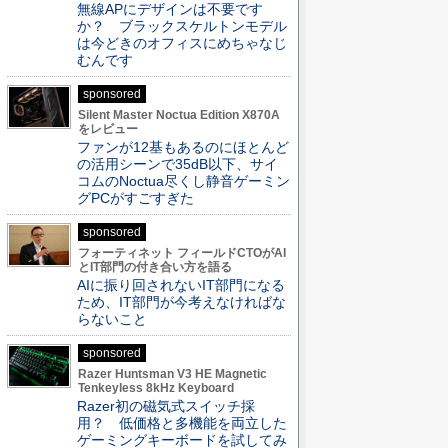
無線APにデザインは不要です
か？ ブラックスケルトンモデル
は今どきのオフィスにめちゃなじ
むんです
sponsored
Silent Master Noctua Edition X870A
をレビュー
ファンが12基もあるのにほとんど
の活用シーンで35dB以下、サイ
コムのNoctua尽くし静音ゲーミン
グPCがすごすぎた
sponsored
フォーティネット フィールドCTOがAI
とIT部門の付き合い方を語る
AIに振り回されないIT部門になる
ため、IT部門が今考えなければな
らないこと
sponsored
Razer Huntsman V3 HE Magnetic
Tenkeyless 8kHz Keyboard
Razer初の磁気式スイッチ採
用？ 低価格と多機能を両立した
ゲーミングキーボードを試してみ