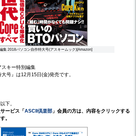
集 2018パソコン自作特大号(アスキームック)[Amazon]
アスキー特別編集
特大号』は12月15日(金)発売です。
は以下。
員サービス「
ASCII倶楽部
」会員の方は、内容をクリックする
ます。