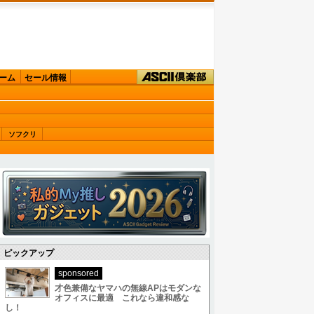
ーム
セール情報
ソフクリ
ピックアップ
sponsored
才色兼備なヤマハの無線APはモダンな
オフィスに最適 これなら違和感な
し！