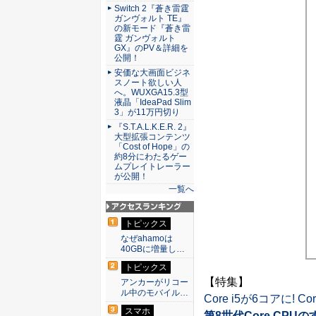
Switch 2『蒼き雷霆
ガンヴォルト TE』
の新モード『蒼き雷
霆 ガンヴォルト
GX』のPV＆詳細を
公開！
安価な大画面ビジネ
スノート欲しい人
へ。WUXGA15.3型
液晶「IdeaPad Slim
3」が11万円切り
『S.T.A.L.K.E.R. 2』
大型拡張コンテンツ
「Cost of Hope」の
約8分にわたるゲー
ムプレイトレーラー
が公開！
一覧へ
アクセスランキン
トピックス
グ
なぜahamoは
40GBに増量し…
トピックス
【特集】
アンカーがリコー
ル中のモバイル…
Core i5が6コアに! C
スマホ
第8世代Core CPU