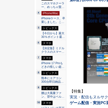
このスマホクーラ
ー、めっちゃ賢…
iPhone/Mac
iPhoneケース、卒
業しました。こ…
トピックス
【今日から】最大
30％ポイント還…
スマホ
【決定版】ミドル
クラスのスマー…
スマホ
iPhone 17 Proも
どきの怪しい超…
トピックス
熊本にエアコン
300台即日納品…
トピックス
【特集】
腰は大風量ファ
ン、背中はペル…
実況・配信もヌルサク 
ゲーム配信・実況PC
スマホ
ソフトバンク宮川