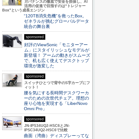
ガバナンスの徹底で安全を担保し、AI
活用の促進で目指すのは“トレジャー
Box”という成長エンジン
“120TB消失危機”を救ったBox。
ゼネラルが挑むグローバルデータ
統合の舞台裏
sponsored
好評のViewSonic「モニターアー
ム」にスタイリッシュなモデルが
新登場！ アームの動きがスムーズ
で、机も広く使えてデスクトップ
環境が激変した
sponsored
スイッチひとつで背中のS字カーブにフ
ィット！
腰を気にする長時間デスクワーカ
ーのための次世代チェア。理想の
座り心地を実現する「LiberNovo
Omni Pro」
sponsored
JN-IPS34UQ2-HSC6とJN-
IPSC34UQ2-HSC6で比較
曲面（湾曲）ディスプレーってな