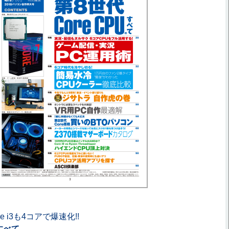
ore i3も4コアで爆速化!!
のすべて