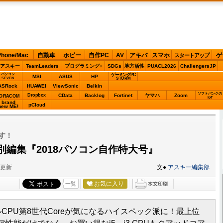
Phone/Mac
自動車
ホビー
自作PC
AV
アキバ
スマホ
ゲ
スタートアップ
アスキー
TeamLeaders
プログラミング+
SDGs
地方活性
PUACL2026
ChallengersJP
パソコン
ゲーミングPC
MSI
ASUS
HP
STORM
SEVEN
ASRock
HUAWEI
ViewSonic
Belkin
ソフトバンクの
Dropbox
CData
Backlog
Fortinet
ヤマハ
Zoom
ORACOM
IoT
brand
pCloud
new ME!
です！
別編集『2018パソコン自作特大号』
分更新
文●
アスキー編集部
お気に入り
一覧
ルCPU第8世代Coreが気になるハイスペック派に！最上位