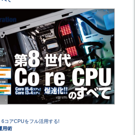
6コアCPUをフル活用する!
運用術