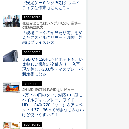
ド安定ゲーミングPCはクリエイ
ティブな作業もどんとこい
sponsored
仕組みとしてはシンプルだが、業務へ
の効果は絶大
「現場に行くのが当たり前」を変
えたアズビルのリモート調整 効
果はプライスレス
sponsored
USB-Cも120Hzもピボットも。い
ま欲しい機能が全部入り！ 色再
現が美しい23.8型ディスプレーが
新定番になる
sponsored
JN-MD-IPST101WHDをレビュー
2万1980円のタッチ対応10.1型モ
バイルディスプレー、ワイド
HD（1540×720ドット）＆アスペ
クト比77：36って聞きなじみない
けど使いやすいの？
sponsored