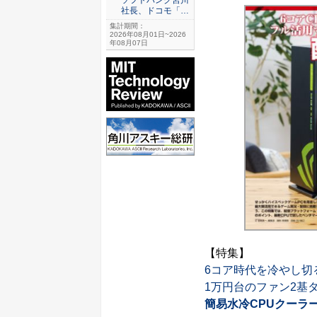
社長、ドコモ「…
集計期間：
2026年08月01日~2026
年08月07日
【特集】
6コア時代を冷やし切る
1万円台のファン2基タ
簡易水冷CPUクーラ