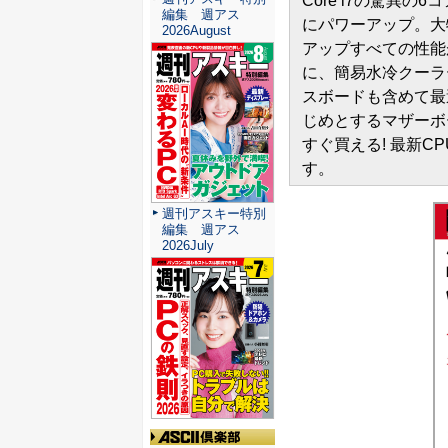
Core i7の驚異の
編集 週アス
にパワーアップ。大特
2026August
アップすべての性能
に、簡易水冷クーラ
スボードも含めて最
じめとするマザーボ
すぐ買える! 最新C
す。
週刊アスキー特別
編集 週アス
2026July