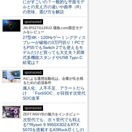
にがすごいの？一般的な平面モデ
ルとの見え方の違いや曲率（R）
の意味、選び方を解説
sponsored
JN-IPS27G120U2 価格.com限定モデ
ルをレビュー
27型4K・120Hzゲーミングディス
プレーが破格の3万円切り！PCで
もPS5でもSwitch 2でも使えるモ
デルだけど買っても大丈夫？昇降
式多機能スタンドやUSB Typc-C
給電は？
sponsored
AIによる運用自動化は、企業が生き残
るための必須条件
属人化、人手不足、アラートだら
け 「FortiSOC」が目指す次世代
SOC改革
sponsored
ZEFT R65YBの魅力をインタビュー
次世代でも、次々世代でも戦え
る!?Ryzen 9 9950X3D2＆RTX
5070を搭載するASRock尽くしの