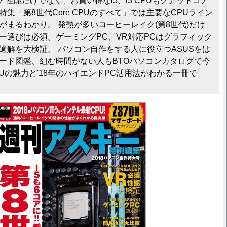
6コア性能だけでなく、お買い得なi5、i3 CPUもクアッドコア
集「第8世代Core CPUのすべて」では主要なCPUライン
がまるわかり。 発熱が多いコーヒーレイク(第8世代)だけ
ー選びは必須。ゲーミングPC、VR対応PCはグラフィック
適解を大検証。 パソコン自作をする人に役立つASUSをは
ード図鑑、組む時間がない人もBTOパソコンカタログで今
PUの魅力と'18年のハイエンドPC活用法がわかる一冊で