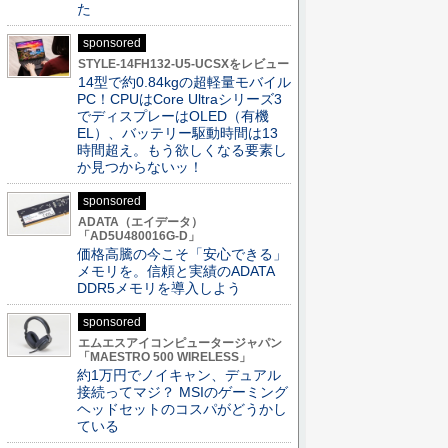
た
sponsored
STYLE-14FH132-U5-UCSXをレビュー
14型で約0.84kgの超軽量モバイル
PC！CPUはCore Ultraシリーズ3
でディスプレーはOLED（有機
EL）、バッテリー駆動時間は13
時間超え。もう欲しくなる要素し
か見つからないッ！
sponsored
ADATA（エイデータ）
「AD5U480016G-D」
価格高騰の今こそ「安心できる」
メモリを。信頼と実績のADATA
DDR5メモリを導入しよう
sponsored
エムエスアイコンピュータージャパン
「MAESTRO 500 WIRELESS」
約1万円でノイキャン、デュアル
接続ってマジ？ MSIのゲーミング
ヘッドセットのコスパがどうかし
ている