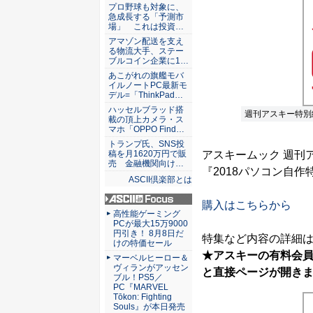
ASCII倶楽部
プロ野球も対象に、
急成長する「予測市
場」 これは投資…
アマゾン配送を支え
る物流大手、ステー
ブルコイン企業に1…
あこがれの旗艦モバ
イルノートPC最新モ
デル=「ThinkPad…
ハッセルブラッド搭
週刊アスキー特別編
載の頂上カメラ・ス
マホ「OPPO Find…
トランプ氏、SNS投
稿を月1620万円で販
アスキームック 週刊
売 金融機関向け…
『2018パソコン自作
ASCII倶楽部とは
購入はこちらから
ASCII.jp Focus
高性能ゲーミング
PCが最大15万9000
円引き！ 8月8日だ
特集など内容の詳細
けの特価セール
★アスキーの有料会
マーベルヒーロー＆
ヴィランがアッセン
と直接ページが開き
ブル！PS5／
PC『MARVEL
Tōkon: Fighting
Souls』が本日発売