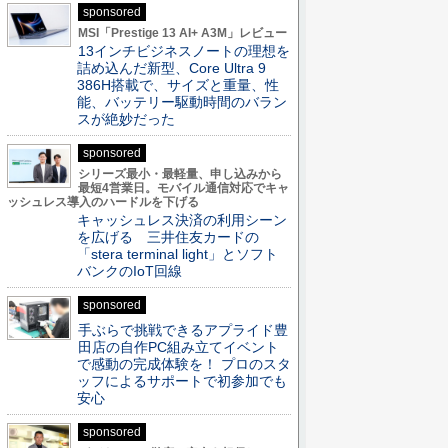
sponsored
MSI「Prestige 13 AI+ A3M」レビュー
13インチビジネスノートの理想を
詰め込んだ新型、Core Ultra 9
386H搭載で、サイズと重量、性
能、バッテリー駆動時間のバラン
スが絶妙だった
sponsored
シリーズ最小・最軽量、申し込みから
最短4営業日。モバイル通信対応でキャ
ッシュレス導入のハードルを下げる
キャッシュレス決済の利用シーン
を広げる 三井住友カードの
「stera terminal light」とソフト
バンクのIoT回線
sponsored
手ぶらで挑戦できるアプライド豊
田店の自作PC組み立てイベント
で感動の完成体験を！ プロのスタ
ッフによるサポートで初参加でも
安心
sponsored