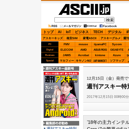
ASCII.jp
トップ
AI
IoT
ビジネス
TECH
デジタル
i
アスキーキッズ
格安SIM
家電ASCII
アスキーグルメ
週刊
FMV
mouse
iiyamaPC
Sycom
PC
ELECOM
AMD
ASUS ROG
Digital
GIGABYTE
JAWS
Acrobat
kintone
Azure
Business
S
JAPANNEXT
マカフィー
キヤノンMJ
ソフマップ
Special
週刊アスキー最新
号
12月15日（金）発売
週刊アスキー特
2017年12月15日 00時00
'18年の主力インテ
編集部のお勧め
週刊アスキー特別