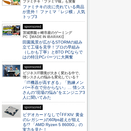
ファミチキ「ファミマ味」も実食
ファミチキの次に売れている商品
が意外！ ファミマ「レジ横」人気
トップ3
sponsored
茨城県龍ヶ崎市産のゲーミング
PC【MADE IN IBARAKI】
田園風景が広がるSTORMの組み
立て工場を見学！プロの早組み
（しかも丁寧）とBTO PCならで
はの特注PCパーツに大興奮
sponsored
ビジネスIT環境が大きく変わる中で、
情シスさんの悩みも変化している？
「IT機器が高すぎる」「熟練メン
バー不在で分からない」… 情シス
さんの“現場の悩み”をエンジニア3
人に聞いてみた
sponsored
ビデオカードなしで｢FFXIV: 黄金
のレガシー｣の60fps超えが狙え
る!? 「AMD Ryzen 5 8600G」の
実力を見た！