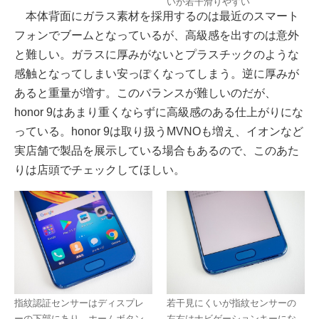
いか若干滑りやすい
本体背面にガラス素材を採用するのは最近のスマート
フォンでブームとなっているが、高級感を出すのは意外
と難しい。ガラスに厚みがないとプラスチックのような
感触となってしまい安っぽくなってしまう。逆に厚みが
あると重量が増す。このバランスが難しいのだが、
honor 9はあまり重くならずに高級感のある仕上がりにな
っている。honor 9は取り扱うMVNOも増え、イオンなど
実店舗で製品を展示している場合もあるので、このあた
りは店頭でチェックしてほしい。
指紋認証センサーはディスプレ
若干見にくいが指紋センサーの
ーの下部にあり、ホームボタン
左右はナビゲーションキーにな