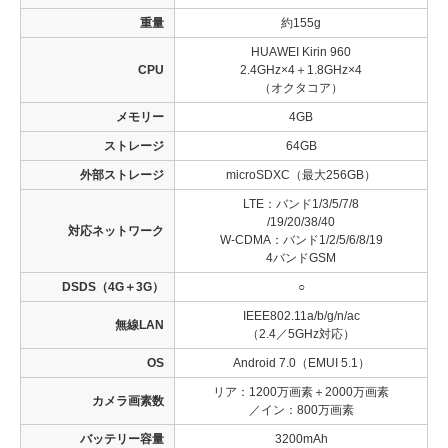
重量
約155g
HUAWEI Kirin 960
CPU
2.4GHz×4＋1.8GHz×4
（オクタコア）
メモリー
4GB
ストレージ
64GB
外部ストレージ
microSDXC（最大256GB）
LTE：バンド1/3/5/7/8
/19/20/38/40
対応ネットワーク
W-CDMA：バンド1/2/5/6/8/19
4バンドGSM
DSDS（4G＋3G）
○
IEEE802.11a/b/g/n/ac
無線LAN
（2.4／5GHz対応）
OS
Android 7.0（EMUI 5.1）
リア：1200万画素＋2000万画素
カメラ画素数
／イン：800万画素
バッテリー容量
3200mAh