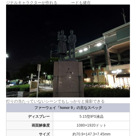
ジナルキャラクターが作れる
ードも健在
灯りの当たっていないシーンでもしっかりと撮影できる
ファーウェイ「honor 9」の主なスペック
ディスプレー
5.15型IPS液晶
画面解像度
1080×1920ドット
サイズ
約70.9×147.3×7.45mm