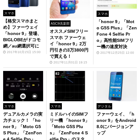
スマホ
スマホ
【格安スマホまと
「honor 9」「Mot
ASCII倶楽部
め】ファーウェイ
o G5S Plus」「Zen
オススメSIMフリー
「honor 9」登場、
Fone 4 Selfie Pr
スマホ ファーウェ
BIGLOBEがドコモ
o」高性能SIMフリ
イ「honor 9」2万
網／au網選択可に
ー機の速度対決
円引きの3万3800円
2017年10月15日 15:00
2017年12月25日 12:00
で買える！
2017年11月01日 19:15
スマホ
スマホ
デジタル
デュアルカメラの実
ミドルハイのSIMフ
ファーウェイ、「h
力チェック！ 「ho
リー機 「honor 9」
onor 9」をAndroid
nor 9」「Moto G5
「Moto G5S Plu
8.0にバージョンア
S Plus」「ZenFon
s」「ZenFone 4 S
ップ
e 4 Selfie Pro」
elfie Pro」のスタミ