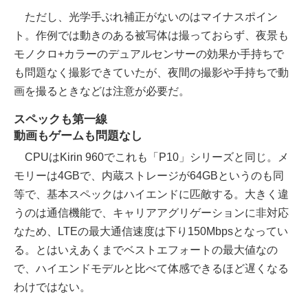
ただし、光学手ぶれ補正がないのはマイナスポイン
ト。作例では動きのある被写体は撮っておらず、夜景も
モノクロ+カラーのデュアルセンサーの効果か手持ちで
も問題なく撮影できていたが、夜間の撮影や手持ちで動
画を撮るときなどは注意が必要だ。
スペックも第一線
動画もゲームも問題なし
CPUはKirin 960でこれも「P10」シリーズと同じ。メ
モリーは4GBで、内蔵ストレージが64GBというのも同
等で、基本スペックはハイエンドに匹敵する。大きく違
うのは通信機能で、キャリアアグリゲーションに非対応
なため、LTEの最大通信速度は下り150Mbpsとなってい
る。とはいえあくまでベストエフォートの最大値なの
で、ハイエンドモデルと比べて体感できるほど遅くなる
わけではない。