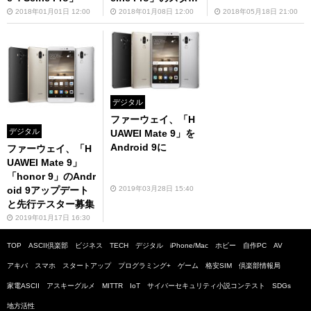
ナチェック
2018年01月01日 12:00
2018年01月08日 12:00
2018年05月18日 21:00
デジタル
ファーウェイ、「H
デジタル
UAWEI Mate 9」を
Android 9に
ファーウェイ、「H
UAWEI Mate 9」
「honor 9」のAndr
2019年03月28日 15:40
oid 9アップデート
と先行テスター募集
2019年01月17日 16:30
TOP
ASCII倶楽部
ビジネス
TECH
デジタル
iPhone/Mac
ホビー
自作PC
AV
アキバ
スマホ
スタートアップ
プログラミング+
ゲーム
格安SIM
倶楽部情報局
家電ASCII
アスキーグルメ
MITTR
IoT
サイバーセキュリティ小説コンテスト
SDGs
地方活性