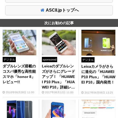
ASCII.jpトップへ
次にお勧めの記事
デジタル
sponsored
デジタル
ダブルレンズ搭載の
Leicaのダブルレン
Leicaカメラがさら
コスパ優秀な高性能
ズがさらにグレード
に進化の「HUAWEI
スマホ「honor 8」
アップ！ 「HUAWE
P10 Plus」「HUAW
レビュー!!
I P10 Plus」「HUA
EI P10」国内発売！
WEI P10」詳細レビ
ュー
2016年09月28日 11:00
2017年06月12日 11:00
2017年06月06日 13:25