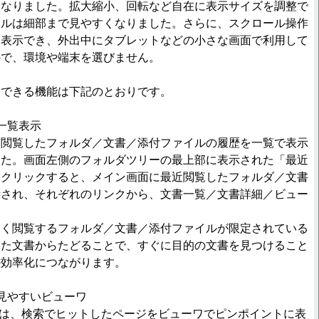
になりました。拡大縮小、回転など自在に表示サイズを調整で
イルは細部まで見やすくなりました。さらに、スクロール操作
に表示でき、外出中にタブレットなどの小さな画面で利用して
ので、環境や端末を選びません。
できる機能は下記のとおりです。
一覧表示
閲覧したフォルダ／文書／添付ファイルの履歴を一覧で表示
した。画面左側のフォルダツリーの最上部に表示された「最近
をクリックすると、メイン画面に最近閲覧したフォルダ／文書
示され、それぞれのリンクから、文書一覧／文書詳細／ビュー
く閲覧するフォルダ／文書／添付ファイルが限定されている
見た文書からたどることで、すぐに目的の文書を見つけること
の効率化につながります。
見やすいビューワ
Plusは、検索でヒットしたページをビューワでピンポイントに表