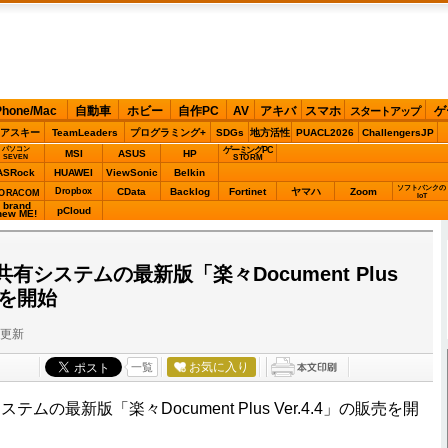
Phone/Mac
自動車
ホビー
自作PC
AV
アキバ
スマホ
ゲ
スタートアップ
アスキー
TeamLeaders
プログラミング+
SDGs
地方活性
PUACL2026
ChallengersJP
パソコン
ゲーミングPC
MSI
ASUS
HP
STORM
SEVEN
ASRock
HUAWEI
ViewSonic
Belkin
ソフトバンクの
Dropbox
CData
Backlog
Fortinet
ヤマハ
Zoom
ORACOM
IoT
brand
pCloud
new ME!
有システムの最新版「楽々Document Plus
売を開始
分更新
お気に入り
一覧
ムの最新版「楽々Document Plus Ver.4.4」の販売を開