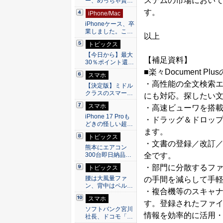
ステムの市場におい
ー、めっちゃ賢…
す。
iPhone/Mac
iPhoneケース、卒
業しました。こ…
以上
トピックス
【今日から】最大
【補足資料】
30％ポイント還…
■楽々Document Plu
スマホ
・高性能の全文検索エン
【決定版】ミドル
クラスのスマー…
にも対応。探したい
スマホ
・高速ビューワを搭
iPhone 17 Proも
・ドラッグ＆ドロッ
どきの怪しい超…
ます。
トピックス
・文書の登録／改訂
熊本にエアコン
300台即日納品…
全です。
・部門に分散するフ
トピックス
腰は大風量ファ
の手間を減らして手
ン、背中はペル…
・複合機等のスキャ
スマホ
す。登録されたファイ
ソフトバンク宮川
情報を効率的に活用
社長、ドコモ「…