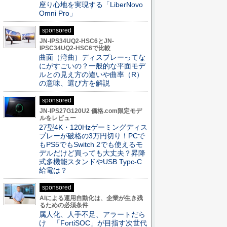
座り心地を実現する「LiberNovo
Omni Pro」
sponsored
JN-IPS34UQ2-HSC6とJN-
IPSC34UQ2-HSC6で比較
曲面（湾曲）ディスプレーってな
にがすごいの？一般的な平面モデ
ルとの見え方の違いや曲率（R）
の意味、選び方を解説
sponsored
JN-IPS27G120U2 価格.com限定モデ
ルをレビュー
27型4K・120Hzゲーミングディス
プレーが破格の3万円切り！PCで
もPS5でもSwitch 2でも使えるモ
デルだけど買っても大丈夫？昇降
式多機能スタンドやUSB Typc-C
給電は？
sponsored
AIによる運用自動化は、企業が生き残
るための必須条件
属人化、人手不足、アラートだら
け 「FortiSOC」が目指す次世代