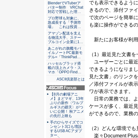
ASCII倶楽部
でも表示できるよう
BlenderでVTuberア
バター制作 VRChat
きるので、添付ファ
対応で苦戦した理…
で次のページを簡単
プロ野球も対象に、
急成長する「予測市
も楽に操作ができる
場」 これは投資…
アマゾン配送を支え
る物流大手、ステー
新たにお客様が利用
ブルコイン企業に1…
あこがれの旗艦モバ
イルノートPC最新モ
（1）最近見た文書を
デル=「ThinkPad…
ユーザーごとに最近
ハッセルブラッド搭
載の頂上カメラ・ス
できるようになりま
マホ「OPPO Find…
見た文書」のリンク
ASCII倶楽部とは
／添付ファイルが表
ワが表示できます。
ASCII.jp Focus
【8月の劇場アニ
日常の業務では、よ
メ】まどマギ、13年
ぶりの新作〈ワルプ
ケースが多く、最近
ルギスの廻天〉がつ
いに公開！ 秋アニメ
ができるので、業務
の先行上映も
手のひらサイズでコ
ンセント3口も増設
（2）どんな環境でも
するUSB ACアダプ
ター、
楽々Document 