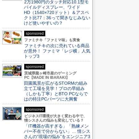
2万1980円のタッチ対応10.1型モ
バイルディスプレー、ワイド
HD（1540×720ドット）＆アスペ
クト比77：36って聞きなじみない
けど使いやすいの？
sponsored
ファミチキ「ファミマ味」も実食
ファミチキの次に売れている商品
が意外！ ファミマ「レジ横」人気
トップ3
sponsored
茨城県龍ヶ崎市産のゲーミング
PC【MADE IN IBARAKI】
田園風景が広がるSTORMの組み
立て工場を見学！プロの早組み
（しかも丁寧）とBTO PCならで
はの特注PCパーツに大興奮
sponsored
ビジネスIT環境が大きく変わる中で、
情シスさんの悩みも変化している？
「IT機器が高すぎる」「熟練メン
バー不在で分からない」… 情シス
さんの“現場の悩み”をエンジニア3