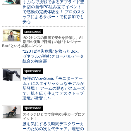
手ぶらで挑戦できるアプライド豊
田店の自作PC組み立てイベント
で感動の完成体験を！ プロのスタ
ッフによるサポートで初参加でも
安心
sponsored
ガバナンスの徹底で安全を担保し、AI
活用の促進で目指すのは“トレジャー
Box”という成長エンジン
“120TB消失危機”を救ったBox。
ゼネラルが挑むグローバルデータ
統合の舞台裏
sponsored
好評のViewSonic「モニターアー
ム」にスタイリッシュなモデルが
新登場！ アームの動きがスムーズ
で、机も広く使えてデスクトップ
環境が激変した
sponsored
スイッチひとつで背中のS字カーブにフ
ィット！
腰を気にする長時間デスクワーカ
ーのための次世代チェア。理想の