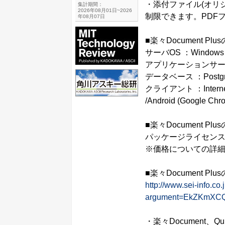
・添付ファイル(オリ
集計期間：
2026年08月01日~2026
制限できます。PDF
年08月07日
■楽々Document Pl
サーバOS ：Windows S
アプリケーションサーバ 
データベース ：PostgreSQ
クライアント ：Internet Exp
/Android (Google Chrom
■楽々Document Plu
パッケージライセンス価
※価格についての詳
■楽々Document Pl
http://www.sei-info.co
argument=EkZKmXC
・楽々Document、