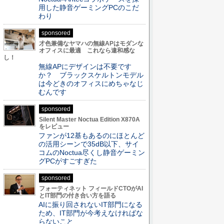
用した静音ゲーミングPCのこだ
わり
sponsored
才色兼備なヤマハの無線APはモダンな
オフィスに最適 これなら違和感な
し！
無線APにデザインは不要です
か？ ブラックスケルトンモデル
は今どきのオフィスにめちゃなじ
むんです
sponsored
Silent Master Noctua Edition X870A
をレビュー
ファンが12基もあるのにほとんど
の活用シーンで35dB以下、サイ
コムのNoctua尽くし静音ゲーミン
グPCがすごすぎた
sponsored
フォーティネット フィールドCTOがAI
とIT部門の付き合い方を語る
AIに振り回されないIT部門になる
ため、IT部門が今考えなければな
らないこと