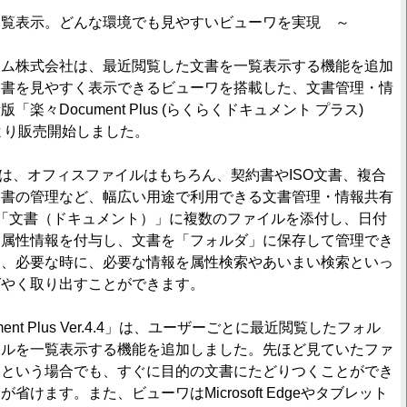
一覧表示。どんな環境でも見やすいビューワを実現 ～
ム株式会社は、最近閲覧した文書を一覧表示する機能を追加
文書を見やすく表示できるビューワを搭載した、文書管理・情
楽々Document Plus (らくらくドキュメント プラス)
4日より販売開始しました。
Plusは、オフィスファイルはもちろん、契約書やISO文書、複合
文書の管理など、幅広い用途で利用できる文書管理・情報共有
「文書（ドキュメント）」に複数のファイルを添付し、日付
な属性情報を付与し、文書を「フォルダ」に保存して管理でき
は、必要な時に、必要な情報を属性検索やあいまい検索といっ
ばやく取り出すことができます。
nt Plus Ver.4.4」は、ユーザーごとに最近閲覧したフォル
イルを一覧表示する機能を追加しました。先ほど見ていたファ
いという場合でも、すぐに目的の文書にたどりつくことができ
省けます。また、ビューワはMicrosoft Edgeやタブレット