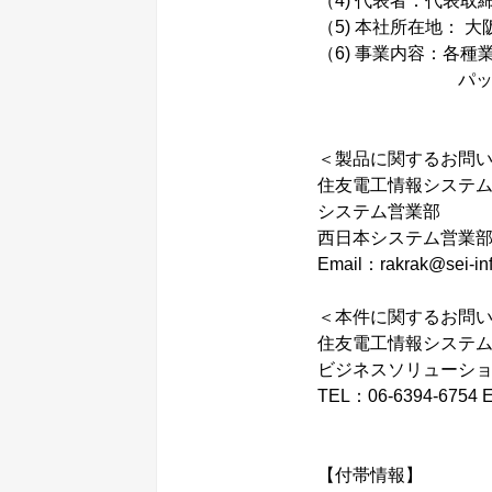
（4) 代表者：代表
（5) 本社所在地： 
（6) 事業内容：各
パッケージソ
＜製品に関するお問
住友電工情報システ
システム営業部 TEL
西日本システム営業部 TE
Email：rakrak@sei-inf
＜本件に関するお問
住友電工情報システ
ビジネスソリュー
TEL：06-6394-6754 E
【付帯情報】