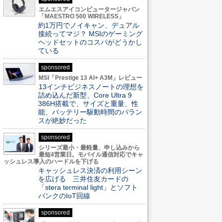
エムエスアイコンピュータージャパン
「MAESTRO 500 WIRELESS」
約1万円でノイキャン、デュアル
接続ってマジ？ MSIのゲーミング
ヘッドセットのコスパがどうかし
ている
sponsored
MSI「Prestige 13 AI+ A3M」レビュー
13インチビジネスノートの理想を
詰め込んだ新型、Core Ultra 9
386H搭載で、サイズと重量、性
能、バッテリー駆動時間のバラン
スが絶妙だった
sponsored
シリーズ最小・最軽量、申し込みから
最短4営業日。モバイル通信対応でキャ
ッシュレス導入のハードルを下げる
キャッシュレス決済の利用シーン
を広げる 三井住友カードの
「stera terminal light」とソフト
バンクのIoT回線
sponsored