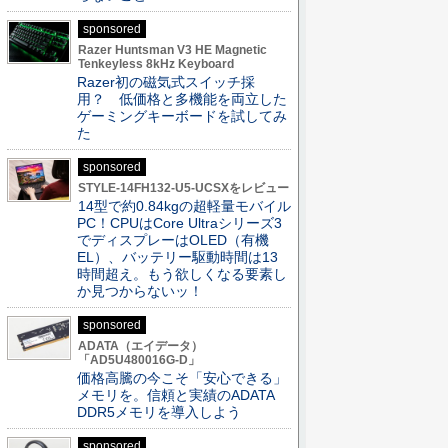
sponsored
Razer Huntsman V3 HE Magnetic
Tenkeyless 8kHz Keyboard
Razer初の磁気式スイッチ採
用？ 低価格と多機能を両立した
ゲーミングキーボードを試してみ
た
sponsored
STYLE-14FH132-U5-UCSXをレビュー
14型で約0.84kgの超軽量モバイル
PC！CPUはCore Ultraシリーズ3
でディスプレーはOLED（有機
EL）、バッテリー駆動時間は13
時間超え。もう欲しくなる要素し
か見つからないッ！
sponsored
ADATA（エイデータ）
「AD5U480016G-D」
価格高騰の今こそ「安心できる」
メモリを。信頼と実績のADATA
DDR5メモリを導入しよう
sponsored