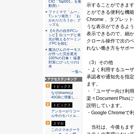
CIO「Tap001」を衝
示することができま
動買い
とができる便利な機能です
ファミマで「ムー」
Tシャツ発売！ 「お
Chrome 、タブ
かわりだろうか」グ
ッズも
うな表示ができるよ
【今月の自作PCレ
表示できるので、細
シピ】白コーデと発
光が映えるゲーミン
クロール操作で次の
グPCを組む
れない働き方をサポ
魔法びんのサーモス
が作った完全遮光
100%の日傘！ 猛暑
（3）その他
対策にぴったりの1
本
・よく利用するユー
一覧へ
承認者や通知先を指
ます。
アクセスランキン
トピックス
グ
・「ユーザー向け利
なぜahamoは
40GBに増量し…
楽々Document 
トピックス
説明しています。
アンカーがリコー
・Google Chro
ル中のモバイル…
スマホ
当社は、今後もます
このスマホクーラ