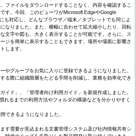
す。ファイルをダウンロードすることなく、内容を確認するこ
。今回、このビューワがMicrosoft EdgeやGoogle
レットにも対応し、どんなブラウザ／端末／タブレットでも同じよ
うになりました。また、横幅に合わせて拡大縮小したり、回転
かな文字や図も、大きく表示することが可能です。さらに、ス
ページを簡単に表示することもできます。場所や場面に影響さ
ートします。
ザーやグループをお気に入りに登録できるようになりました。
定する際に組織階層をたどる手間を削減し、業務を効率化でき
用ガイド」、「管理者向け利用ガイド」を新規作成しました。
Plusに慣れるまでの利用方法やフォルダの構築などを分かりやすく
meで利用できるようになりました。
ます需要が見込まれる文書管理システム及び社内情報共有シ