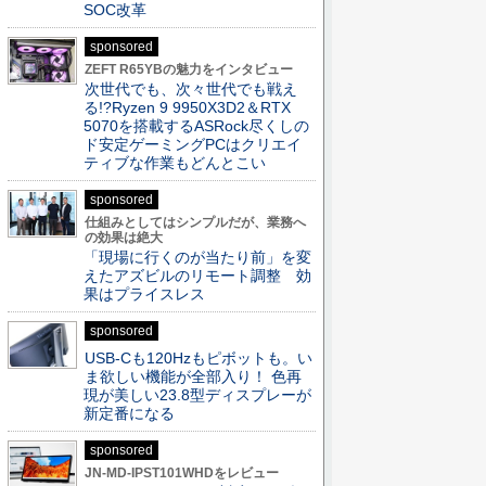
SOC改革
sponsored
ZEFT R65YBの魅力をインタビュー
次世代でも、次々世代でも戦え
る!?Ryzen 9 9950X3D2＆RTX
5070を搭載するASRock尽くしの
ド安定ゲーミングPCはクリエイ
ティブな作業もどんとこい
sponsored
仕組みとしてはシンプルだが、業務へ
の効果は絶大
「現場に行くのが当たり前」を変
えたアズビルのリモート調整 効
果はプライスレス
sponsored
USB-Cも120Hzもピボットも。い
ま欲しい機能が全部入り！ 色再
現が美しい23.8型ディスプレーが
新定番になる
sponsored
JN-MD-IPST101WHDをレビュー