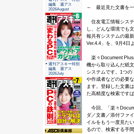
編集 週アス
～ 最近見た文書を
2026August
住友電工情報システ
し、どんな環境でも
報共有システムの最新版「
Ver.4.4」を、9月
楽々Document 
週刊アスキー特別
機から取り込んだ紙
編集 週アス
システムです。1つの
2026July
や作成者などの必要
ます。登録した文書
た高精度な検索です
今回、「楽々Docume
ダ／文書／添付ファ
イルをもう一度見た
るので、検索する手間が