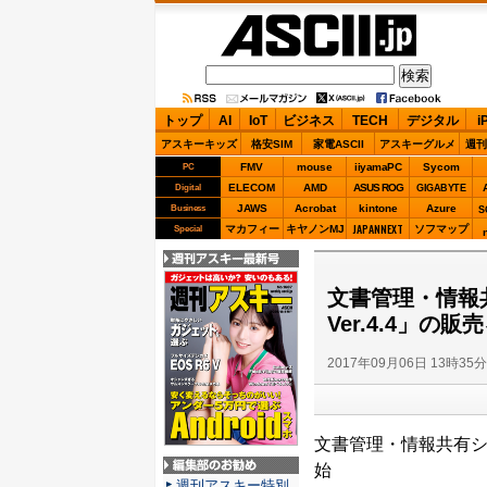
ASCII.jp
トップ
AI
IoT
ビジネス
TECH
デジタル
i
アスキーキッズ
格安SIM
家電ASCII
アスキーグルメ
週刊
FMV
mouse
iiyamaPC
Sycom
PC
ELECOM
AMD
ASUS ROG
Digital
GIGABYTE
JAWS
Acrobat
kintone
Azure
Business
S
JAPANNEXT
マカフィー
キヤノンMJ
ソフマップ
Special
週刊アスキー最新
号
文書管理・情報共
Ver.4.4」の販
2017年09月06日 13時35
文書管理・情報共有システ
始
編集部のお勧め
週刊アスキー特別