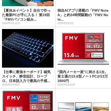
【夏休みイベント】自分で作っ
独自AIアプリ搭載の「FMV Note
た最新PCが手に入る！ 第19回
A」と約34時間駆動の「FMV No
「FMVパソコン組み...
te...
2026年6月12日
2026年6月2日
【仕事に最強キーボード】磁気
“国内メーカー派”に刺さる1台。
スイッチ、静音設計、ロープ
富士通の15.6型ノートPCが13万
ロ、日本語入力で最高の予感...
2800円
2026年5月30日
2026年5月22日