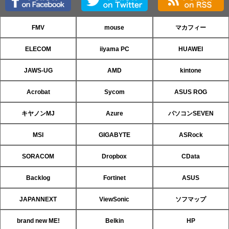
FMV
mouse
マカフィー
ELECOM
iiyama PC
HUAWEI
JAWS-UG
AMD
kintone
Acrobat
Sycom
ASUS ROG
キヤノンMJ
Azure
パソコンSEVEN
MSI
GIGABYTE
ASRock
SORACOM
Dropbox
CData
Backlog
Fortinet
ASUS
JAPANNEXT
ViewSonic
ソフマップ
brand new ME!
Belkin
HP