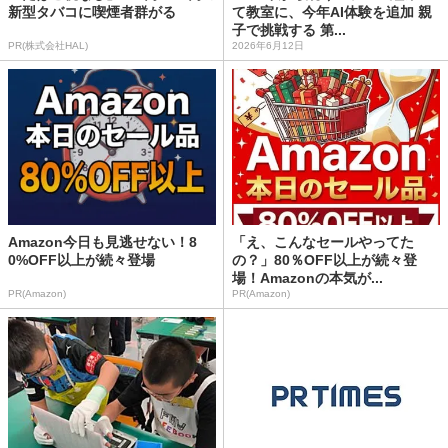
新型タバコに喫煙者群がる
て教室に、今年AI体験を追加 親
子で挑戦する 第...
PR(株式会社HAL)
2026年6月12日
Amazon今日も見逃せない！8
「え、こんなセールやってた
0%OFF以上が続々登場
の？」80％OFF以上が続々登
場！Amazonの本気が...
PR(Amazon)
PR(Amazon)