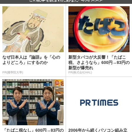
なぜ日本人は『論語』を「心の
新型タバコが大反響！「たばこ
よりどころ」にするのか
税、さようなら」600円→83円の
新型が爆売れ
PR(國學院大學)
PR(株式会社HAL)
「たばこ税なし」600円→83円の
2006年から続くパソコン組み立