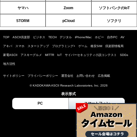
ヤマハ
Zoom
ソフトバンクのIoT
STORM
pCloud
ソフクリ
TOP
ASCII倶楽部
ビジネス
TECH
デジタル
iPhone/Mac
ホビー
自作PC
AV
アキバ
スマホ
スタートアップ
プログラミング+
ゲーム
格安SIM
倶楽部情報局
家電ASCII
アスキーグルメ
MITTR
IoT
サイバーセキュリティ小説コンテスト
SDGs
地方活性
サイトポリシー
プライバシーポリシー
運営会社
お問い合わせ
広告掲載
© KADOKAWA ASCII Research Laboratories, Inc. 2026
表示形式
PC
スマートフォン