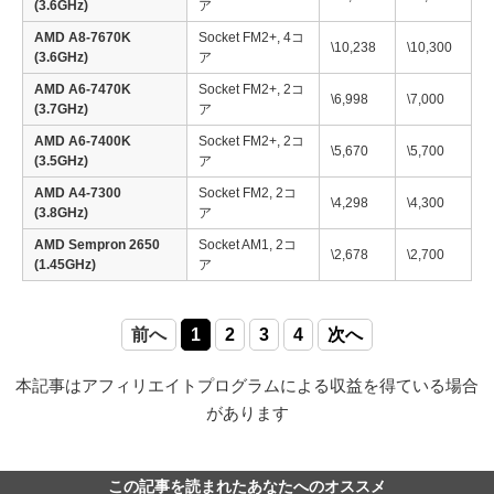
(3.6GHz)
ア
AMD A8-7670K
Socket FM2+, 4コ
\10,238
\10,300
(3.6GHz)
ア
AMD A6-7470K
Socket FM2+, 2コ
\6,998
\7,000
(3.7GHz)
ア
AMD A6-7400K
Socket FM2+, 2コ
\5,670
\5,700
(3.5GHz)
ア
AMD A4-7300
Socket FM2, 2コ
\4,298
\4,300
(3.8GHz)
ア
AMD Sempron 2650
Socket AM1, 2コ
\2,678
\2,700
(1.45GHz)
ア
前へ
1
2
3
4
次へ
本記事はアフィリエイトプログラムによる収益を得ている場合
があります
この記事を読まれたあなたへのオススメ