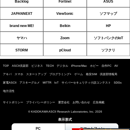
Backlog
Fortinet
ASUS
JAPANNEXT
ViewSonic
ソフマップ
brand new ME!
Belkin
HP
ヤマハ
Zoom
ソフトバンクのIoT
STORM
pCloud
ソフクリ
TOP
ASCII倶楽部
ビジネス
TECH
デジタル
iPhone/Mac
ホビー
自作PC
AV
アキバ
スマホ
スタートアップ
プログラミング+
ゲーム
格安SIM
倶楽部情報局
家電ASCII
アスキーグルメ
MITTR
IoT
サイバーセキュリティ小説コンテスト
SDGs
地方活性
サイトポリシー
プライバシーポリシー
運営会社
お問い合わせ
広告掲載
© KADOKAWA ASCII Research Laboratories, Inc. 2026
表示形式
PC
スマートフォン