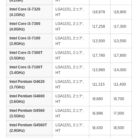
(4.2GH)
HT
Intel Core i3-7320
LGA1151, 2コア,
\18,878
\18,900
(4.1GHz)
HT
Intel Core i3-7300
LGA1151, 2コア,
\17,258
\17,300
(4.0GHz)
HT
Intel Core i3-7100
LGA1151, 2コア,
\13,500
\13,500
(3.9GHz)
HT
Intel Core i3-7300T
LGA1151, 2コア,
\17,780
\17,800
(3.5GHz)
HT
Intel Core i3-7100T
LGA1151, 2コア,
\13,980
\14,000
(3.4GHz)
HT
Intel Pentium G4620
LGA1151, 2コア,
\11,315
\11,400
(3.7GHz)
HT
Intel Pentium G4600
LGA1151, 2コア,
\9,680
\9,700
(3.6GHz)
HT
Intel Pentium G4560
LGA1151, 2コア,
\6,998
\7,000
(3.5GHz)
HT
Intel Pentium G4560T
LGA1151, 2コア,
\8,430
\8,500
(2.9GHz)
HT