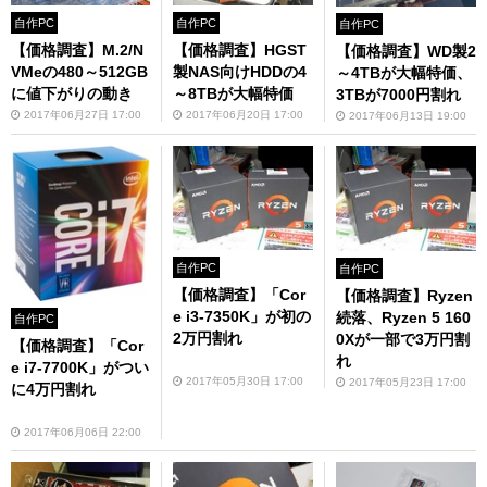
自作PC
自作PC
自作PC
【価格調査】M.2/N
【価格調査】HGST
【価格調査】WD製2
VMeの480～512GB
製NAS向けHDDの4
～4TBが大幅特価、
に値下がりの動き
～8TBが大幅特価
3TBが7000円割れ
2017年06月27日 17:00
2017年06月20日 17:00
2017年06月13日 19:00
自作PC
自作PC
【価格調査】「Cor
【価格調査】Ryzen
e i3-7350K」が初の
続落、Ryzen 5 160
自作PC
2万円割れ
0Xが一部で3万円割
【価格調査】「Cor
れ
e i7-7700K」がつい
2017年05月30日 17:00
2017年05月23日 17:00
に4万円割れ
2017年06月06日 22:00