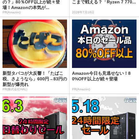
の？」80％OFF以上が続々登
こまで戦える？「Ryzen 7 770...
場！Amazonの本気が...
PR(Amazon)
2026年7月16日
新型タバコが大反響！「たばこ
Amazon今日も見逃せない！8
税、さようなら」600円→83円の
0%OFF以上が続々登場
新型が爆売れ
PR(株式会社HAL)
PR(Amazon)