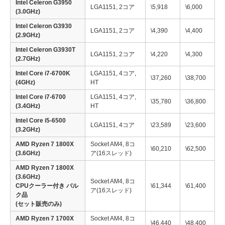
Intel Celeron G3950
LGA1151, 2コア
\5,918
\6,000
(3.0GHz)
Intel Celeron G3930
LGA1151, 2コア
\4,390
\4,400
(2.9GHz)
Intel Celeron G3930T
LGA1151, 2コア
\4,220
\4,300
(2.7GHz)
Intel Core i7-6700K
LGA1151, 4コア,
\37,260
\38,700
(4GHz)
HT
Intel Core i7-6700
LGA1151, 4コア,
\35,780
\36,800
(3.4GHz)
HT
Intel Core i5-6500
LGA1151, 4コア
\23,589
\23,600
(3.2GHz)
AMD Ryzen 7 1800X
Socket AM4, 8コ
\60,210
\62,500
(3.6GHz)
ア(16スレッド)
AMD Ryzen 7 1800X
(3.6GHz)
Socket AM4, 8コ
CPUクーラー付き バル
\61,344
\61,400
ア(16スレッド)
ク品
(セット販売のみ)
AMD Ryzen 7 1700X
Socket AM4, 8コ
\46,440
\48,400