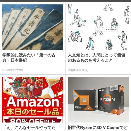
学際的に読みたい「第一の古
人文知とは、人間にとって価値
典」日本書紀
のあるものを考えること
PR(國學院大學)
PR(國學院大學)
「え、こんなセールやってた
旧世代Ryzenに3D V-Cacheでど