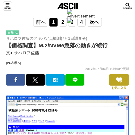
前へ
1
2
3
4
次へ
自作PC
サハロフ佐藤のアキバ定点観測(7月1日調査分)
【価格調査】M.2/NVMe急落の動きが続行
文● サハロフ佐藤
[PC表示へ]
2017年07月04日 19時00分更新
お気に入り