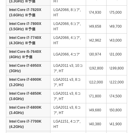
(3.3GHz) ※予価
HT
Intel Core i7-7820X
LGA2066, 8コア,
\74,930
\75,000
(3.6GHz) ※予価
HT
Intel Core i7-7800X
LGA2066, 6コア,
\49,658
\49,700
(3.5GHz) ※予価
HT
Intel Core i7-7740X
LGA2066, 4コア,
\42,962
\43,000
(4.3GHz) ※予価
HT
Intel Core i5-7640X
LGA2066, 4コア
\30,974
\31,000
(4GHz) ※予価
Intel Core i7-6950X
LGA2011 v3, 10コ
\192,800
\199,800
(3GHz)
ア, HT
Intel Core i7-6900K
LGA2011 v3, 8コ
\112,000
\122,000
(3.2GHz)
ア, HT
Intel Core i7-6850K
LGA2011 v3, 6コ
\71,800
\74,500
(3.6GHz)
ア, HT
Intel Core i7-6800K
LGA2011 v3, 6コ
\49,680
\50,800
(3.4GHz)
ア, HT
Intel Core i7-7700K
LGA1151, 4コア,
\40,380
\41,900
(4.2GHz)
HT