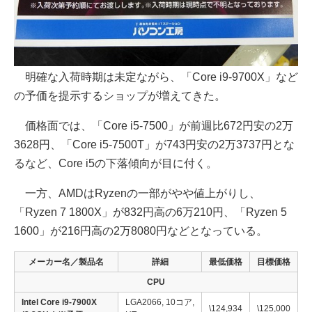
明確な入荷時期は未定ながら、「Core i9-9700X」など
の予価を提示するショップが増えてきた。
価格面では、「Core i5-7500」が前週比672円安の2万
3628円、「Core i5-7500T」が743円安の2万3737円とな
るなど、Core i5の下落傾向が目に付く。
一方、AMDはRyzenの一部がやや値上がりし、
「Ryzen 7 1800X」が832円高の6万210円、「Ryzen 5
1600」が216円高の2万8080円などとなっている。
メーカー名／製品名
詳細
最低価格
目標価格
CPU
Intel Core i9-7900X
LGA2066, 10コア,
\124,934
\125,000