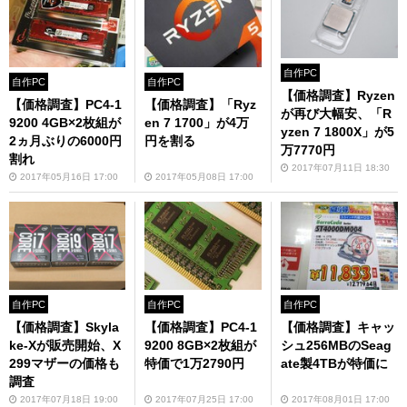
自作PC
自作PC
自作PC
【価格調査】Ryzen
【価格調査】PC4-1
【価格調査】「Ryz
が再び大幅安、「R
9200 4GB×2枚組が
en 7 1700」が4万
yzen 7 1800X」が5
2ヵ月ぶりの6000円
円を割る
万7770円
割れ
2017年07月11日 18:30
2017年05月16日 17:00
2017年05月08日 17:00
自作PC
自作PC
自作PC
【価格調査】Skyla
【価格調査】PC4-1
【価格調査】キャッ
ke-Xが販売開始、X
9200 8GB×2枚組が
シュ256MBのSeag
299マザーの価格も
特価で1万2790円
ate製4TBが特価に
調査
2017年07月18日 19:00
2017年07月25日 17:00
2017年08月01日 17:00