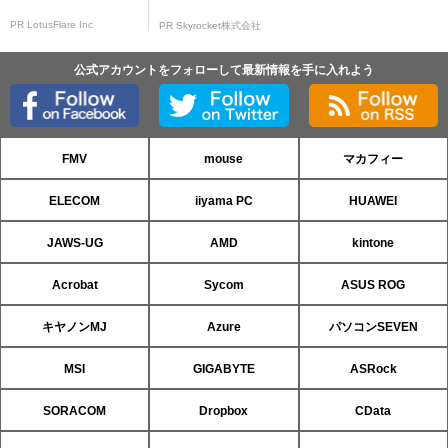
PR LotusFlare Inc
PR Skyrocket株式会社
公式アカウントをフォローして最新情報を手に入れよう
FMV
mouse
マカフィー
ELECOM
iiyama PC
HUAWEI
JAWS-UG
AMD
kintone
Acrobat
Sycom
ASUS ROG
キヤノンMJ
Azure
パソコンSEVEN
MSI
GIGABYTE
ASRock
SORACOM
Dropbox
CData