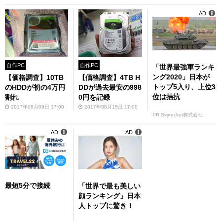
AD
自作PC
自作PC
「世界最強軍ランキ
ング2020」日本が
【価格調査】10TB
【価格調査】4TB H
トップ5入り、上位3
のHDDが初の4万円
DDが過去最安の998
位は拮抗
割れ
0円を記録
2017年08月08日 17:00
2017年08月15日 17:00
PR Skyrocket株式会社
AD
AD
最短5分で接続
「世界で最も美しい
顔ランキング」日本
人トップに驚き！