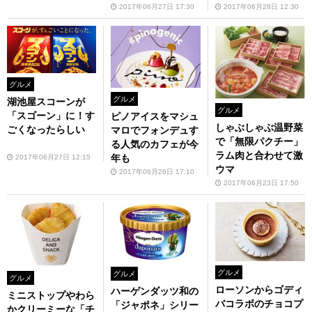
2017年06月28日 12:30
2017年06月27日 17:30
グルメ
グルメ
湖池屋スコーンが
グルメ
「スゴーン」に！す
ピノアイスをマシュ
しゃぶしゃぶ温野菜
ごくなったらしい
マロでフォンデュす
で「無限パクチー」
る人気のカフェが今
ラム肉と合わせて激
年も
2017年06月27日 12:15
ウマ
2017年06月26日 17:10
2017年06月23日 17:50
グルメ
グルメ
グルメ
ローソンからゴディ
ハーゲンダッツ和の
ミニストップやわら
バコラボのチョコプ
「ジャポネ」シリー
かクリーミーな「チ