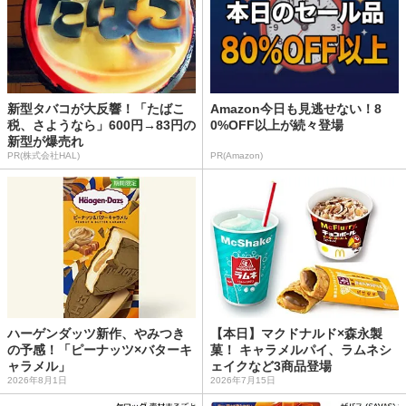
新型タバコが大反響！「たばこ
Amazon今日も見逃せない！8
税、さようなら」600円→83円の
0%OFF以上が続々登場
新型が爆売れ
PR(株式会社HAL)
PR(Amazon)
ハーゲンダッツ新作、やみつき
【本日】マクドナルド×森永製
の予感！「ピーナッツ×バターキ
菓！ キャラメルパイ、ラムネシ
ャラメル」
ェイクなど3商品登場
2026年8月1日
2026年7月15日