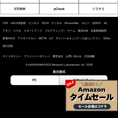
STORM
pCloud
ソフクリ
TOP
ASCII倶楽部
ビジネス
TECH
デジタル
iPhone/Mac
ホビー
自作PC
AV
アキバ
スマホ
スタートアップ
プログラミング+
ゲーム
格安SIM
倶楽部情報局
家電ASCII
アスキーグルメ
MITTR
IoT
サイバーセキュリティ小説コンテスト
SDGs
地方活性
サイトポリシー
プライバシーポリシー
運営会社
お問い合わせ
広告掲載
© KADOKAWA ASCII Research Laboratories, Inc. 2026
表示形式
PC
スマートフォン