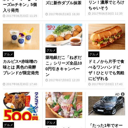
リン！濃厚でとろけ
ズに新作ダブル抹茶
ーズinチキン」5個
ちゃいそう
入り発売
2017年06月30日 11:35
2017年06月19日 16:30
2017年06月23日 11:25
グルメ
グルメ
グルメ
築地銀だこ「ねぎだ
ドミノから片手で食
カルピス×赤味噌の
こ」シリーズ全品10
べるワンハンドピ
味とは 異色の発酵
0円引きキャンペー
ザ！ひとりでも気軽
ブレンドが限定発売
ン
にピザれる
2017年07月03日 12:20
2017年07月03日 17:40
2017年06月30日 17:40
AD
グルメ
「たった1年でオー
グルメ