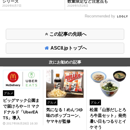
シリーズ
数量限定など注意点も
2026年6月7日
2026年5月28日
Recommended by
この記事の先頭へ
ASCII.jpトップへ
次にお勧めの記事
グルメ
ビッグマック公園ま
グルメ
グルメ
で届けろや～!! マク
松屋「山形だしとろ
気になる！めんつゆ
ドナルド「UberEA
ろ牛皿セット」発売
味のポップコーン、
TS」導入
暑い日もつるりとイ
ヤマキが監修
2017年06月28日 16:30
ケそう