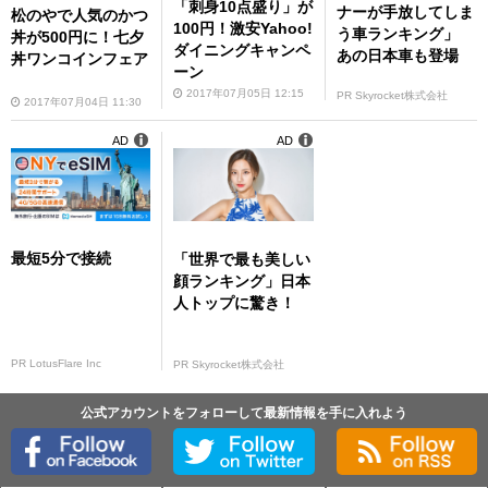
「刺身10点盛り」が
ナーが手放してしま
松のやで人気のかつ
100円！激安Yahoo!
う車ランキング」
丼が500円に！七夕
ダイニングキャンペ
あの日本車も登場
丼ワンコインフェア
ーン
2017年07月05日 12:15
PR Skyrocket株式会社
2017年07月04日 11:30
AD
AD
最短5分で接続
「世界で最も美しい
顔ランキング」日本
人トップに驚き！
PR LotusFlare Inc
PR Skyrocket株式会社
公式アカウントをフォローして最新情報を手に入れよう