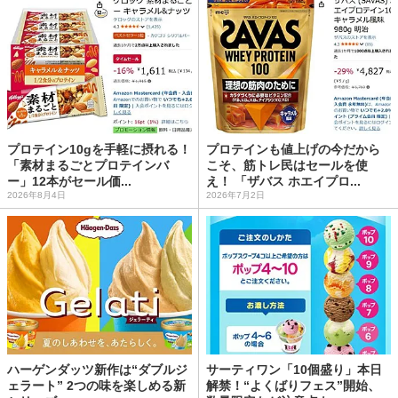
プロテイン10gを手軽に摂れる！
プロテインも値上げの今だから
「素材まるごとプロテインバ
こそ、筋トレ民はセールを使
ー」12本がセール価...
え！ 「ザバス ホエイプロ...
2026年8月4日
2026年7月2日
ハーゲンダッツ新作は“ダブルジ
サーティワン「10個盛り」本日
ェラート” 2つの味を楽しめる新
解禁！“よくばりフェス”開始、