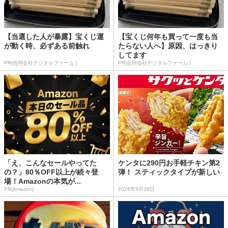
【当選した人が暴露】宝くじ運
【宝くじ何年も買って一度も当
が動く時、必ずある前触れ
たらない人へ】原因、はっきり
してます
PR(合同会社デジタルファーム )
PR(合同会社デジタルファーム )
「え、こんなセールやってた
ケンタに290円お手軽チキン第2
の？」80％OFF以上が続々登
弾！ スティックタイプが新しい
場！Amazonの本気が...
PR(Amazon)
2026年5月28日